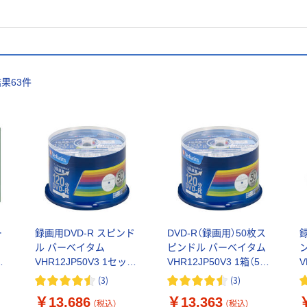
結果
63
件
ー
録画用DVD-R スピンド
DVD-R（録画用）50枚ス
録
ル バーベイタム
ピンドル バーベイタム
ク
VHR12JP50V3 1セット
VHR12JP50V3 1箱（5パ
V
（250枚：50枚入×5）
ック250枚入）
(
3
)
(
3
)
￥13,686
￥13,363
（税込）
（税込）