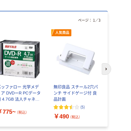
ページ：
1
／
3
人気商品
次のスライド
バッファロー 光学メデ
無印良品 スチール2穴パ
磁気研究所 
ア DVDーR PCデータ
ンチ サイドゲージ付 良
タ用 10枚 
 4.7GB 法人チャネル
品計画
ス ホワイ
向け
TYDR47JN
(
5
)
￥775~
ック(10枚入
（税込）
￥490
￥1,100
（税込）