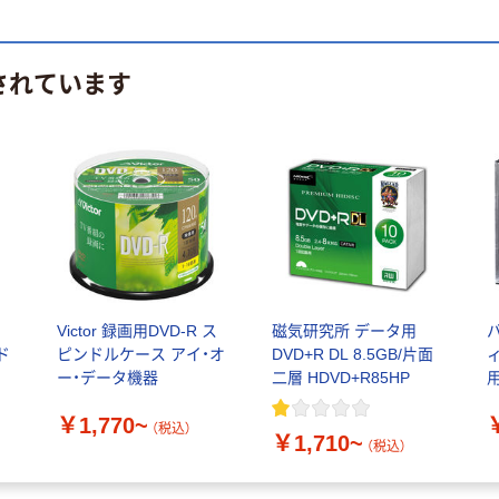
されています
Victor 録画用DVD-R ス
磁気研究所 データ用
ド
ピンドルケース アイ・オ
DVD+R DL 8.5GB/片面
ィ
ー・データ機器
二層 HDVD+R85HP
用
￥1,770~
（税込）
￥1,710~
（税込）