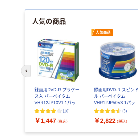
人気の商品
人気商品
前のスライドへ
録画用DVD-R プラケー
録画用DVD-R スピン
ス入 バーベイタム
ル バーベイタム
VHR12JP10V1 1パック
VHR12JP50V3 1パッ
（10枚入）
（50枚入）
(
10
)
(
3
)
￥1,447
￥2,822
（税込）
（税込）