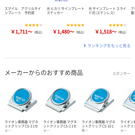
スマイル アクリルサイ
光 ヒカリ サインプレート
光 サインプレート スライ
ア
ンプレート 予約席
ステッカー
ド式（ステンレス）
震
￥1,711～
￥1,480～
￥1,518～
（税込）
（税込）
（税込）
ランキングをもっと見る
メーカーからのおすすめ商品
スポンサー
ライオン事務器 マグネ
ライオン事務器 マグネ
ライオン事務器 マグネ
ライオン
ットクリップ CS-3 1セ
ットクリップ CS-2 1セ
ットクリップ CS-10 1
ットクリップ
ッ…
ッ…
セ…
ッ…