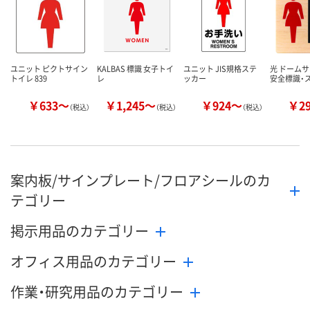
数量
数量
数量
カゴへ
カゴへ
カ
ユニット ピクトサイン
KALBAS 標識 女子トイ
ユニット JIS規格ステ
光 ドームサ
トイレ 839
レ
ッカー
安全標識・
￥633～
￥1,245～
￥924～
￥2
（税込）
（税込）
（税込）
案内板/サインプレート/フロアシールのカ
テゴリー
掲示用品のカテゴリー
オフィス用品のカテゴリー
作業・研究用品のカテゴリー