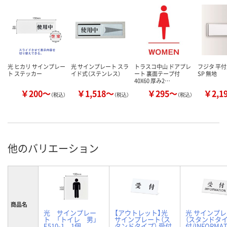
光 ヒカリ サインプレー
光 サインプレート スラ
トラスコ中山 ドアプレ
フジタ 平
ト ステッカー
イド式（ステンレス）
ート 裏面テープ付
SP 無地
40X60 厚み2…
￥200～
￥1,518～
￥295～
￥2,1
（税込）
（税込）
（税込）
他のバリエーション
商品名
光 サインプレー
【アウトレット】光
光 サインプ
ト 「トイレ 男」
サインプレート（ス
（スタンドタイ
E510-1 1個
タンドタイプ） 受付
付/INFORMAT