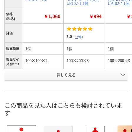
UP102-1 1個
UP102-4 1個
価格
￥1,060
￥994
￥1
(税込)
評価
5.0
（
2件
）
1個
1個
1個
販売単位
製品サイ
100×100×2
100×200×3
100×200×3
ズ（mm）
詳しく見る
男
スタンドタイプ 受
スタンドタイ
種別1
付
付/INFORMAT
お申込番
3625955
NJ01492
3627575
号
この商品を見た人はこちらも検討されていま
6点
4点
あり
在庫
す
8月8日（土）
8月8日（土）
8月8日（土）
お届け日