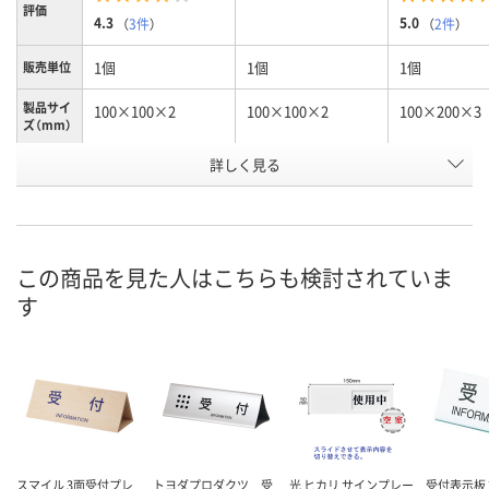
評価
4.3
5.0
（
3件
）
（
2件
）
1個
1個
1個
販売単位
製品サイ
100×100×2
100×100×2
100×200×3
ズ（mm）
詳しく見る
女
男
スタンドタイ
種別1
付
お申込番
3625964
3625955
NJ01492
号
この商品を見た人はこちらも検討されていま
9点
6点
4点
在庫
す
8月9日（日）
8月9日（日）
8月9日（日）
お届け日
数量
数量
数量
カゴへ
カゴへ
カ
スマイル 3面受付プレ
トヨダプロダクツ 受
光 ヒカリ サインプレー
受付表示板 24