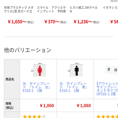
共栄プラスチック メタ
スマイル アクリルサ
ヒカリ紙工 SMラベル
イガラシ 
クリルL型 豆カード立
インプレート 予約席
N
￥1,650～
￥370～
￥1,236～
￥5
（税込）
（税込）
（税込）
他のバリエーション
商品名
光 サインプレー
光 サインプレー
【アウトレット
ト 「トイレ 女」
ト 「トイレ 男」
サインプレー
E510-2 1個
E510-1 1個
タンドタイプ）
UP102-1 1個
価格
￥1,060
￥1,060
(税込)