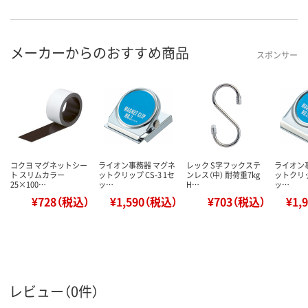
メーカーからのおすすめ商品
スポンサー
コクヨ マグネットシー
ライオン事務器 マグネ
レック S字フックステ
ライオン
ト スリムカラー
ットクリップ CS-3 1セ
ンレス（中） 耐荷重7kg
ットクリップ
25×100…
ッ…
H…
ッ…
¥728（税込）
¥1,590（税込）
¥703（税込）
¥1,
レビュー（0件）