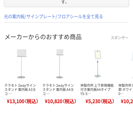
す。
光の案内板/サインプレート/フロアシールを全て見る
メーカーからのおすすめ商品
スポンサー
テラモト 2wayサイン
テラモト 2wayサイン
林製作所 上下昇降機能
林製作所
スタンド 案内板 A3ヨ
スタンド 案内板 A4ヨ
付き案内板A4タイプ
節 ホワイト
コ …
コ …
YS-S…
0…
¥13,100（税込）
¥10,820（税込）
¥5,230（税込）
¥10,