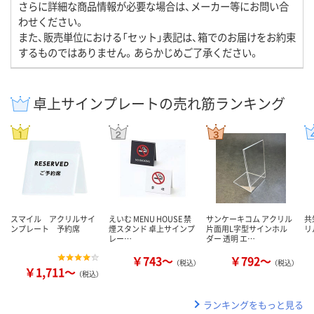
さらに詳細な商品情報が必要な場合は、メーカー等にお問い合
わせください。
また、販売単位における「セット」表記は、箱でのお届けをお約束
するものではありません。あらかじめご了承ください。
卓上サインプレートの売れ筋ランキング
スマイル アクリルサイ
えいむ MENU HOUSE 禁
サンケーキコム アクリル
共
ンプレート 予約席
煙スタンド 卓上サインプ
片面用L字型サインホル
リ
レー…
ダー 透明 エ…
￥743～
￥792～
（税込）
（税込）
￥1,711～
（税込）
ランキングをもっと見る