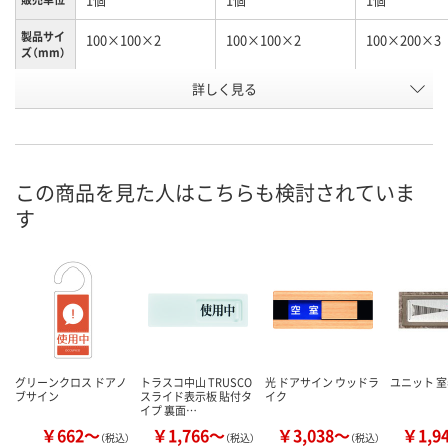
製品サイ
100×100×2
100×100×2
100×200×3
ズ（mm）
詳しく見る
女
男
スタンドタイ
種別1
付
お申込番
3625964
3625955
NJ01492
号
この商品を見た人はこちらも検討されていま
9点
6点
4点
在庫
す
8月8日（土）
8月8日（土）
8月8日（土）
お届け日
数量
数量
数量
カゴへ
カゴへ
カ
グリーンクロス ドアノ
トラスコ中山 TRUSCO
光 ドアサイン ウッドラ
ユニット 室
ブサイン
スライド表示板 貼付タ
イク
イプ 裏面…
￥662～
￥1,766～
￥3,038～
￥1,9
（税込）
（税込）
（税込）