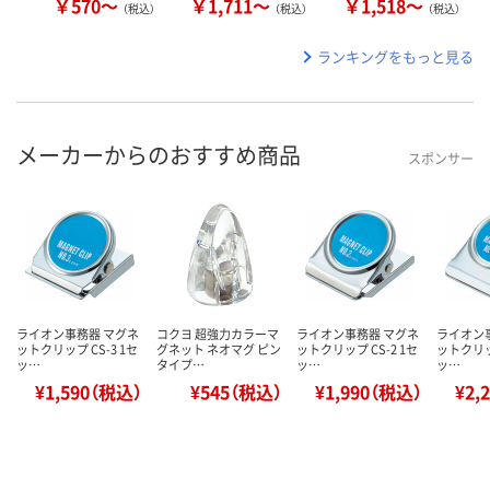
￥570～
￥1,711～
￥1,518～
（税込）
（税込）
（税込）
ランキングをもっと見る
メーカーからのおすすめ商品
スポンサー
ライオン事務器 マグネ
コクヨ 超強力カラーマ
ライオン事務器 マグネ
ライオン
ットクリップ CS-3 1セ
グネット ネオマグ ピン
ットクリップ CS-2 1セ
ットクリップ
ッ…
タイプ…
ッ…
ッ…
¥1,590（税込）
¥545（税込）
¥1,990（税込）
¥2,