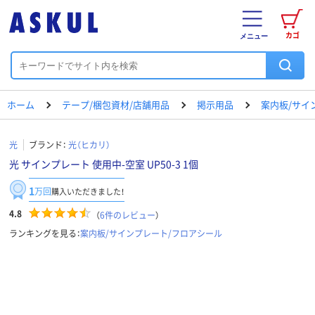
カゴ
メニュー
ホーム
テープ/梱包資材/店舗用品
掲示用品
案内板/サイ
光
ブランド：
光（ヒカリ）
光 サインプレート 使用中-空室 UP50-3 1個
1
万回
購入いただきました！
4.8
（
6
件のレビュー
）
ランキングを見る：
案内板/サインプレート/フロアシール