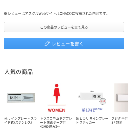
※
レビューはアスクルWebサイト、LOHACOに投稿された内容です。
この商品のレビューを全て見る
レビューを書く
人気の商品
光 サインプレート スラ
トラスコ中山 ドアプレ
光 ヒカリ サインプレー
フジタ 平
イド式（ステンレス）
ート 裏面テープ付
ト ステッカー
SP 無地
40X60 厚み2…