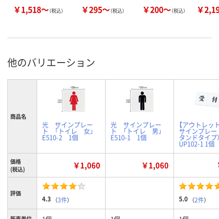
￥1,518～
￥295～
￥200～
￥2,1
（税込）
（税込）
（税込）
他のバリエーション
商品名
光 サインプレー
光 サインプレー
【アウトレット
ト 「トイレ 女」
ト 「トイレ 男」
サインプレー
E510-2 1個
E510-1 1個
タンドタイプ）
UP102-1 1個
価格
￥1,060
￥1,060
(税込)
評価
4.3
5.0
（
3件
）
（
2件
）
1個
1個
1個
販売単位