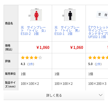
商品名
光 サインプレー
光 サインプレー
【アウトレット
ト 「トイレ 女」
ト 「トイレ 男」
サインプレー
E510-2 1個
E510-1 1個
タンドタイプ）
UP102-1 1個
価格
￥1,060
￥1,060
(税込)
評価
4.3
5.0
（
3件
）
（
2件
）
1個
1個
1個
販売単位
製品サイ
100×100×2
100×100×2
100×200×3
ズ（mm）
詳しく見る
女
男
スタンドタイ
種別1
付