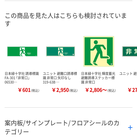
お申込番
3625964
3625955
NJ01492
号
この商品を見た人はこちらも検討されていま
9点
6点
4点
在庫
す
8月11日（火）
8月11日（火）
8月11日（火）
お届け日
数量
数量
数量
カゴへ
カゴへ
カ
日本緑十字社 誘導標識
ユニット 避難口誘導標
日本緑十字社 輝度蓄光
ユニット 
FA-301 「非常口」
識 非常口 矢印なし
避難誘導ステッカー標
06530…
319-63B …
識 非常口
￥601
￥2,950
￥2,806～
￥2
（税込）
（税込）
（税込）
案内板/サインプレート/フロアシールのカ
テゴリー