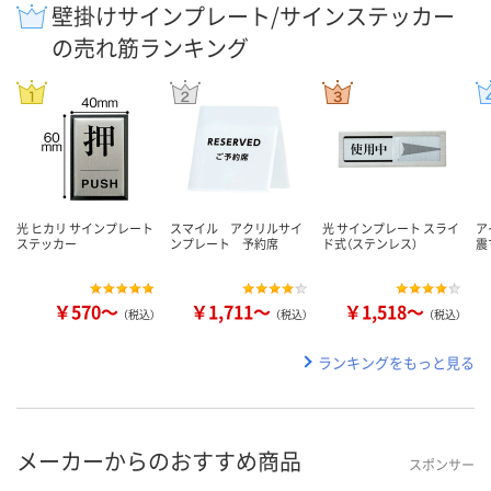
壁掛けサインプレート/サインステッカー
の売れ筋ランキング
光 ヒカリ サインプレート
スマイル アクリルサイ
光 サインプレート スライ
ア
ステッカー
ンプレート 予約席
ド式（ステンレス）
震
￥570～
￥1,711～
￥1,518～
（税込）
（税込）
（税込）
ランキングをもっと見る
メーカーからのおすすめ商品
スポンサー