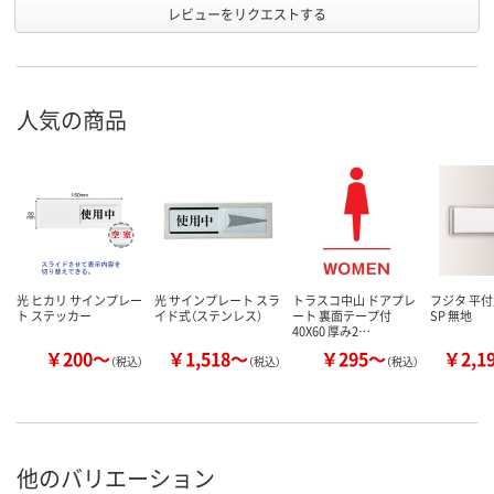
レビューをリクエストする
人気の商品
光 ヒカリ サインプレー
光 サインプレート スラ
トラスコ中山 ドアプレ
フジタ 平
ト ステッカー
イド式（ステンレス）
ート 裏面テープ付
SP 無地
40X60 厚み2…
￥200～
￥1,518～
￥295～
￥2,1
（税込）
（税込）
（税込）
他のバリエーション