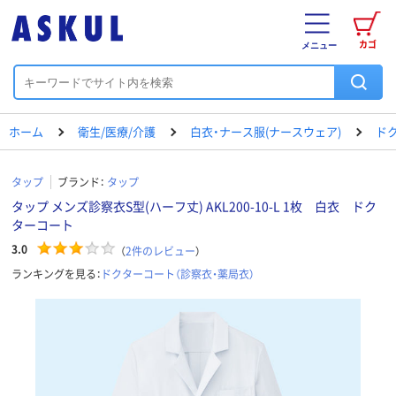
カゴ
メニュー
ホーム
衛生/医療/介護
白衣・ナース服(ナースウェア)
ド
タップ
ブランド：
タップ
タップ メンズ診察衣S型(ハーフ丈) AKL200-10-L 1枚 白衣 ドク
ターコート
3.0
（
2
件のレビュー
）
ランキングを見る：
ドクターコート（診察衣・薬局衣）