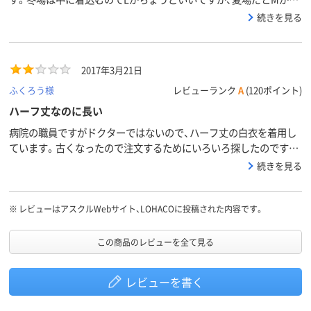
ょうどいい気がします。シワになりにくく、薬局で働く分には問題
続きを見る
ないと思います。ポケットが上向きなので、個人的には気に入って
います。
2017年3月21日
ふくろう様
レビューランク
A
(120ポイント)
ハーフ丈なのに長い
病院の職員ですがドクターではないので、ハーフ丈の白衣を着用し
ています。古くなったので注文するためにいろいろ探したのです
が、他では扱ってないところも多く、アスクルに出ていた白衣のハー
続きを見る
フ丈を注文しました。着用するとハーフ丈なのにかなり長く、スー
ツ丈より少し長めの白衣が欲しかったので、職場の人からも不評で
す。
※
レビューはアスクルWebサイト、LOHACOに投稿された内容です。
この商品のレビューを全て見る
レビューを書く