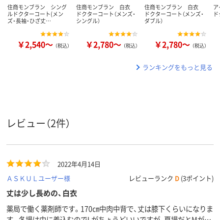
住商モンブラン シング
住商モンブラン 白衣
住商モンブラン 白衣
ア
ルドクターコート(メン
ドクターコート（メンズ・
ドクターコート（メンズ・
ド
ズ・長袖・ひざ丈…
シングル）
ダブル）
￥2,540～
￥2,780～
￥2,780～
（税込）
（税込）
（税込）
ランキングをもっと見る
レビュー（2件）
2022年4月14日
ＡＳＫＵＬユーザー様
レビューランク
D
(3ポイント)
丈は少し長めの、白衣
薬局で働く薬剤師です。170㎝中肉中背で、丈は膝下くらいになりま
す。冬場は中に着込むのでLがちょうどいいですが、夏場だとMがち