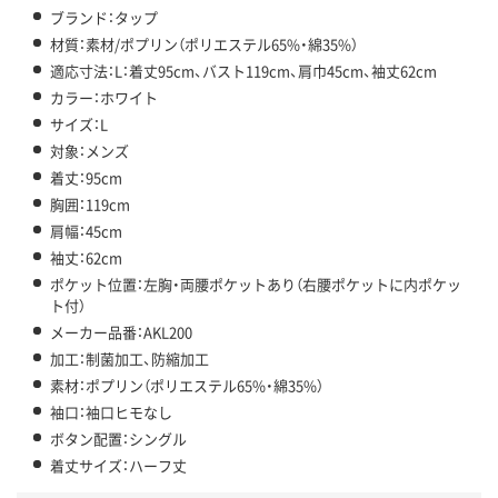
ブランド：タップ
材質：素材/ポプリン（ポリエステル65%・綿35%）
適応寸法：L：着丈95cm、バスト119cm、肩巾45cm、袖丈62cm
カラー：ホワイト
サイズ：L
対象：メンズ
着丈：95cm
胸囲：119cm
肩幅：45cm
袖丈：62cm
ポケット位置：左胸・両腰ポケットあり（右腰ポケットに内ポケッ
ト付）
メーカー品番：AKL200
加工：制菌加工、防縮加工
素材：ポプリン（ポリエステル65%・綿35%）
袖口：袖口ヒモなし
ボタン配置：シングル
着丈サイズ：ハーフ丈