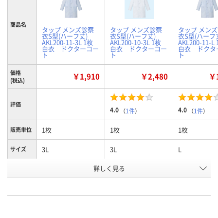
商品名
タップ メンズ診察
タップ メンズ診察
タップ メン
衣S型(ハーフ丈)
衣S型(ハーフ丈)
衣S型(ハーフ
AKL200-11-3L 1枚
AKL200-10-3L 1枚
AKL200-11-
白衣 ドクターコー
白衣 ドクターコー
白衣 ドクタ
ト
ト
ト
価格
￥1,910
￥2,480
￥1
(税込)
評価
4.0
4.0
（
1件
）
（
1件
）
1枚
1枚
1枚
販売単位
3L
3L
L
サイズ
詳しく見る
サックスブルー
ホワイト
サックスブル
カラー
お申込番
371331
371009
371063
号
8点
入荷待ち
7点
在庫