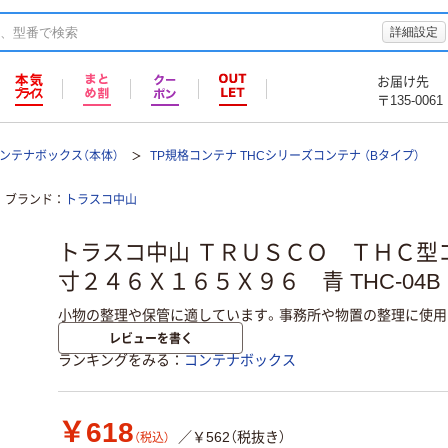
詳細設定
お届け先
〒135-0061
ンテナボックス（本体）
TP規格コンテナ THCシリーズコンテナ （Bタイプ）
ブランド
トラスコ中山
トラスコ中山 ＴＲＵＳＣＯ ＴＨＣ型
寸２４６Ｘ１６５Ｘ９６ 青 THC-04B B 1
小物の整理や保管に適しています。事務所や物置の整理に使用
レビューを書く
ランキングをみる
コンテナボックス
￥618
／￥562（税抜き）
（税込）