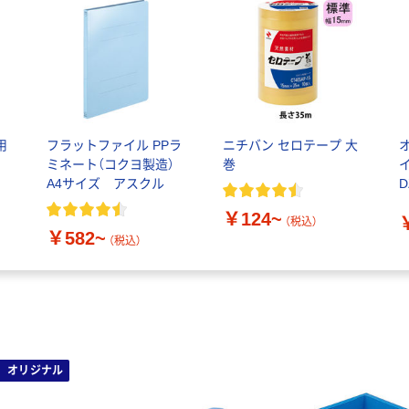
用
フラットファイル PPラ
ニチバン セロテープ 大
ミネート（コクヨ製造）
巻
イ
A4サイズ アスクル
D
￥124~
（税込）
￥582~
（税込）
オリジナル