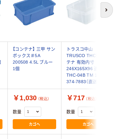
次へ
ク
【コンテナ】 三甲 サン
トラスコ中山
エスコ 36
ボックス＃5A
TRUSCO THC型コン
53mm/ 
個
200508 4.5L ブルー
テナ 有効内寸
コンテナ/
1個
246X165X96 透明
EA506A
THC-04B TM 1個
(3個)（直
374-7883（直送品）
￥1,030
￥717
￥8,2
（税込）
（税込）
数量
数量
数量
カゴへ
カゴへ