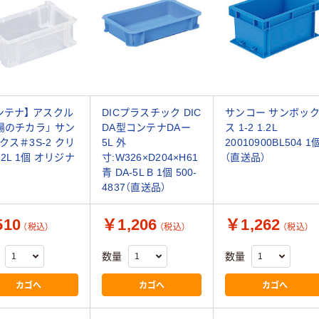
ンテナ】 アスクル
DICプラスチック DIC
サンコー サンボッ
場のチカラ」 サン
DA型コンテナDAー
ス 1-2 1.2L
クス＃3S-2 クリ
5L 外
20010900BL504 1
.2L 1個 オリジナ
寸:W326×D204×H61
（直送品）
青 DA-5L B 1個 500-
4837（直送品）
10
￥1,206
￥1,262
（税込）
（税込）
（税込）
数量
数量
カゴへ
カゴへ
カゴへ