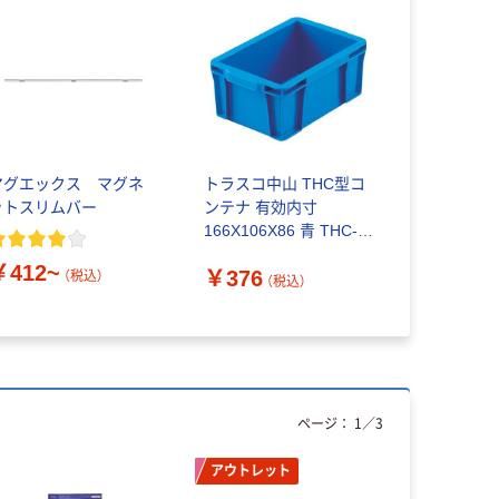
マグエックス マグネ
トラスコ中山 THC型コ
ットスリムバー
ンテナ 有効内寸
166X106X86 青 THC-
02B B 1個 374-7956
￥412~
￥376
（税込）
（税込）
ページ：
1
／
3
アウトレット