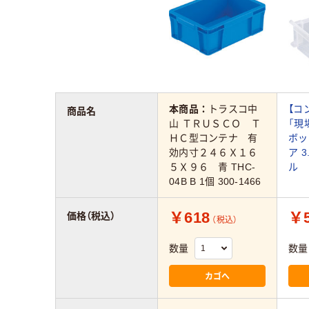
本商品：
トラスコ中
【コ
商品名
山 ＴＲＵＳＣＯ Ｔ
「現
ＨＣ型コンテナ 有
ボッ
効内寸２４６Ｘ１６
ア 3
５Ｘ９６ 青 THC-
ル
04B B 1個 300-1466
￥618
￥5
価格（税込）
（税込）
数量
数量
カゴへ