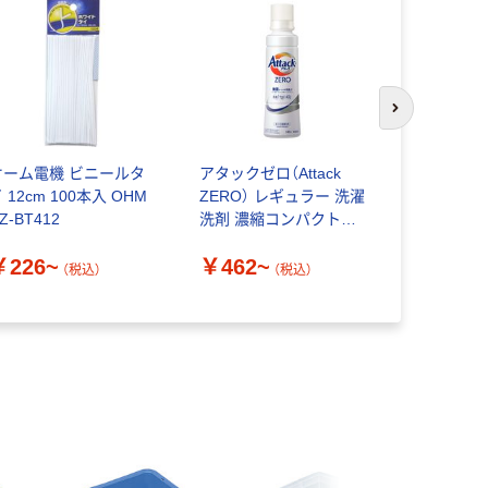
次のスライド
オーム電機 ビニールタ
アタックゼロ（Attack
ソニック 
 12cm 100本入 OHM
ZERO） レギュラー 洗濯
付カードケ
Z-BT412
洗剤 濃縮コンパクトタ
タイプ）
イプ 花王
￥226~
￥462~
（税込）
（税込）
￥192~