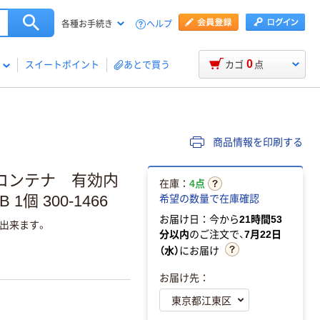
ヘルプ
各種お手続き
0
スイートポイント
あとで買う
カゴ
点
商品情報を印刷する
コンテナ 有効内
在庫：
4点
個 300-1466
希望の数量で在庫確認
お届け日：今から
21時間53
出来ます。
分以内
のご注文で、
7月22日
（水）
にお届け
お届け先：