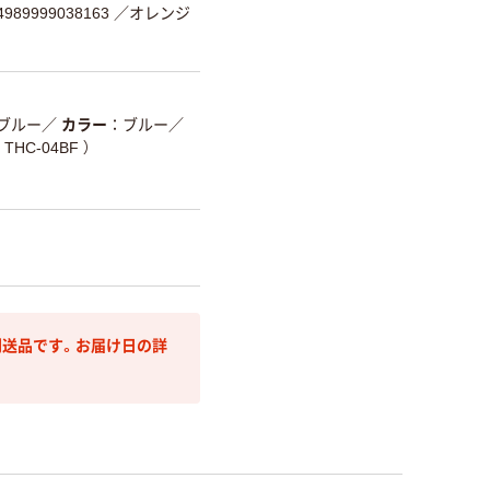
89999038163
／オレンジ
ブルー
／
カラー
ブルー
／
HC-04BF ）
送品です。お届け日の詳