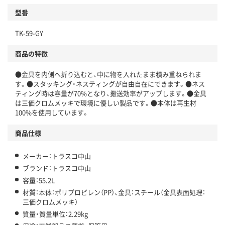
型番
TK-59-GY
商品の特徴
●金具を内側へ折り込むと、中に物を入れたまま積み重ねられま
す。●スタッキング・ネスティングが自由自在にできます。●ネス
ティング時は容量が70%となり、搬送効率がアップします。●金具
は三価クロムメッキで環境に優しい製品です。●本体は再生材
100%を使用しています。
商品仕様
メーカー：トラスコ中山
ブランド：トラスコ中山
容量：55.2L
材質：本体：ポリプロピレン（PP）、金具：スチール（金具表面処理：
三価クロムメッキ）
質量・質量単位：2.29kg