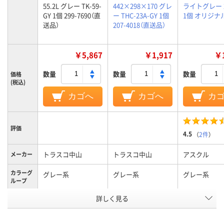
55.2L グレー TK-59-
442×298×170 グレ
ライトグレー 2
GY 1個 299-7690（直
ー THC-23A-GY 1個
1個 オリジナ
送品）
207-4018（直送品）
￥5,867
￥1,917
￥1
数量
数量
数量
価格
(税込)
カゴへ
カゴへ
カ
評価
4.5
（
2件
）
トラスコ中山
トラスコ中山
アスクル
メーカー
カラーグ
グレー系
グレー系
グレー系
ループ
アスクル
詳しく見る
商品環境
95
スコア