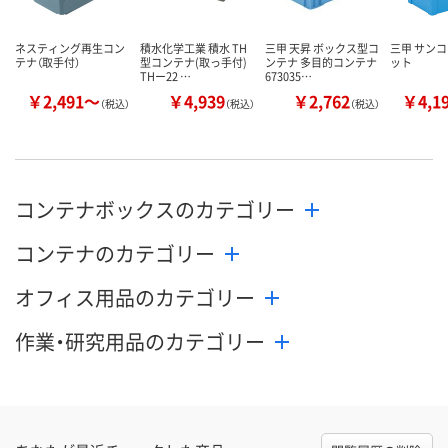
お取り扱い終了しま
した
カゴへ
カ
ネスティング再生コン
積水化学工業 積水 TH
三甲 天昇 ボックス型コ
三甲 サンコ
テナ（取手付）
型コンテナ(取っ手付)
ンテナ 多目的コンテナ
ット
THー22 …
673035…
￥2,491～
￥4,939
￥2,762
￥4,1
（税込）
（税込）
（税込）
コンテナボックスのカテゴリー
コンテナのカテゴリー
オフィス用品のカテゴリー
作業・研究用品のカテゴリー