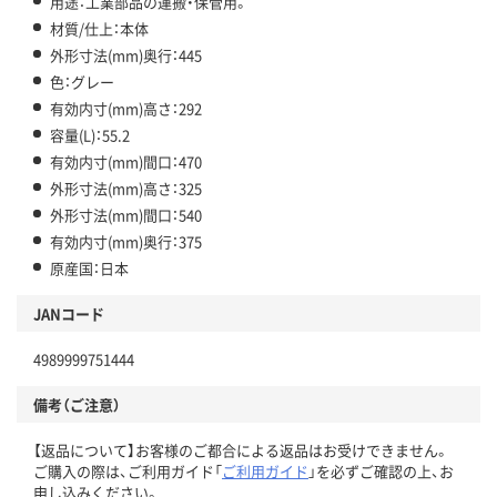
用途：工業部品の運搬・保管用。
材質/仕上：本体
外形寸法(mm)奥行：445
色：グレー
有効内寸(mm)高さ：292
容量(L)：55.2
有効内寸(mm)間口：470
外形寸法(mm)高さ：325
外形寸法(mm)間口：540
有効内寸(mm)奥行：375
原産国：日本
JANコード
4989999751444
備考（ご注意）
【返品について】お客様のご都合による返品はお受けできません。
ご購入の際は、ご利用ガイド「
ご利用ガイド
」を必ずご確認の上、お
申し込みください。