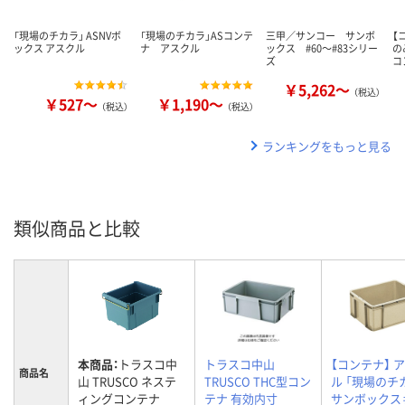
「現場のチカラ」 ASNVボ
「現場のチカラ」ASコンテ
三甲／サンコー サンボ
【
ックス アスクル
ナ アスクル
ックス #60～#83シリー
の
ズ
コ
￥5,262～
（税込）
￥527～
￥1,190～
（税込）
（税込）
ランキングをもっと見る
類似商品と比較
本商品：
トラスコ中
トラスコ中山
【コンテナ】 
商品名
山 TRUSCO ネステ
TRUSCO THC型コン
ル 「現場のチ
ィングコンテナ
テナ 有効内寸
サンボックス＃