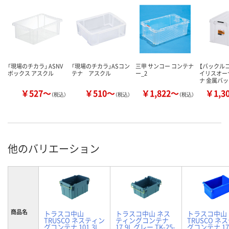
「現場のチカラ」 ASNV
「現場のチカラ」ASコン
三甲 サンコー コンテナ
【バックル
ボックス アスクル
テナ アスクル
ー_2
イリスオー
ナ 金属バ
￥527～
￥510～
￥1,822～
￥1,3
（税込）
（税込）
（税込）
他のバリエーション
商品名
トラスコ中山
トラスコ中山 ネス
トラスコ中山
TRUSCO ネスティン
ティングコンテナ
TRUSCO ネ
グコンテナ 101.3L
17.9L グレー TK-25-
グコンテナ 17.