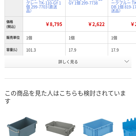
グレー TK-110-GY 1
GY 1個 299-7738
ークブルー TK-
個 299-7703（直送
DB 1個 819-1
品）
送品）
価格
￥8,795
￥2,622
￥2
(税込)
1個
1個
1個
販売単位
101.3
17.9
17.9
容量(L)
有効内寸
詳しく見る
625
369
391
(mm)間
口
グレー
グレー
ダークブルー
色
この商品を見た人はこちらも検討されていま
お申込番
4393434
4393452
H908853
号
す
あり
入荷待ち
あり
在庫
8月10日（月）
8月10日（月）
お届け日
数量
数量