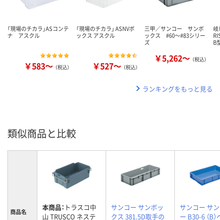
「現場のチカラ」ASコンテ
「現場のチカラ」 ASNVボ
三甲／サンコー サンボ
岐
ナ アスクル
ックス アスクル
ックス #60～#83シリー
R
ズ
B
￥5,262～
（税込）
￥583～
￥527～
（税込）
（税込）
ランキングをもっと見る
類似商品と比較
本商品：
トラスコ中
サンコー サンボッ
サンコー サ
商品名
山 TRUSCO ネステ
クス 381.5D取手の
ー B30-6 （B