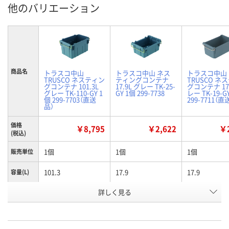
他のバリエーション
商品名
トラスコ中山
トラスコ中山 ネス
トラスコ中山
TRUSCO ネスティン
ティングコンテナ
TRUSCO ネ
グコンテナ 101.3L
17.9L グレー TK-25-
グコンテナ 17.
グレー TK-110-GY 1
GY 1個 299-7738
レー TK-19-G
個 299-7703（直送
299-7711（直
品）
価格
￥8,795
￥2,622
￥2
(税込)
1個
1個
1個
販売単位
101.3
17.9
17.9
容量(L)
有効内寸
詳しく見る
625
369
391
(mm)間
口
グレー
グレー
グレー
色