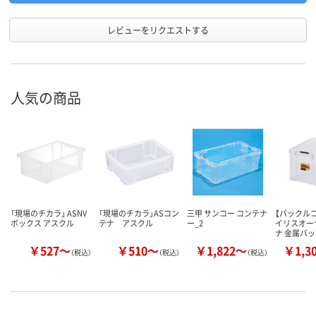
レビューをリクエストする
人気の商品
「現場のチカラ」 ASNV
「現場のチカラ」ASコン
三甲 サンコー コンテナ
【バックル
ボックス アスクル
テナ アスクル
ー_2
イリスオー
ナ 金属バ
￥527～
￥510～
￥1,822～
￥1,3
（税込）
（税込）
（税込）