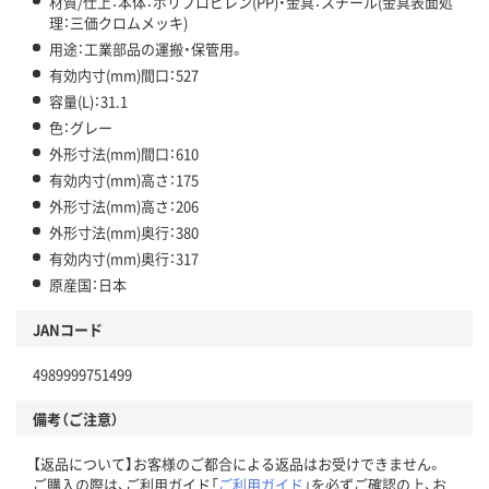
材質/仕上：本体：ポリプロピレン(PP)・金具：スチール(金具表面処
理：三価クロムメッキ)
用途：工業部品の運搬・保管用。
有効内寸(mm)間口：527
容量(L)：31.1
色：グレー
外形寸法(mm)間口：610
有効内寸(mm)高さ：175
外形寸法(mm)高さ：206
外形寸法(mm)奥行：380
有効内寸(mm)奥行：317
原産国：日本
JANコード
4989999751499
備考（ご注意）
【返品について】お客様のご都合による返品はお受けできません。
ご購入の際は、ご利用ガイド「
ご利用ガイド
」を必ずご確認の上、お