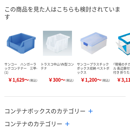
この商品を見た人はこちらも検討されていま
お申込番
4393434
4393452
4392769
号
す
あり
入荷待ち
あり
在庫
8月12日（水）
8月12日（水）
お届け日
数量
数量
お取り扱い終了しま
した
カゴへ
カ
サンコー ハンガーラ
トラスコ中山 VN型コン
サンコープラスチック
「現場のチカ
ックコンテナー 三甲-
テナ
ボックス収納 ベストボ
ル 長辺扉
(1)
ックス
付き 折り
￥1,629～
￥300～
￥1,200～
￥3,1
（税込）
（税込）
（税込）
コンテナボックスのカテゴリー
コンテナのカテゴリー