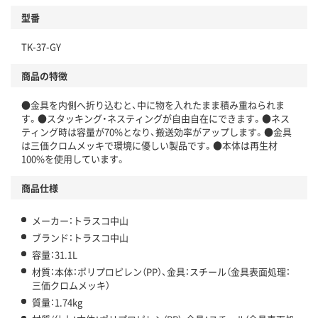
型番
TK-37-GY
商品の特徴
●金具を内側へ折り込むと、中に物を入れたまま積み重ねられま
す。●スタッキング・ネスティングが自由自在にできます。●ネス
ティング時は容量が70%となり、搬送効率がアップします。●金具
は三価クロムメッキで環境に優しい製品です。●本体は再生材
100%を使用しています。
商品仕様
メーカー：トラスコ中山
ブランド：トラスコ中山
容量：31.1L
材質：本体：ポリプロピレン（PP）、金具：スチール（金具表面処理：
三価クロムメッキ）
質量：1.74kg