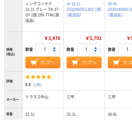
ィングコンテナ
み 32.1L
30.6L
31.1L グレー TK-37-
20320600GL802 1個
10301400BL5
GY 1個 299-7746（直
（直送品）
（直送品）
送品）
￥3,476
￥5,792
￥5
数量
数量
数量
価格
(税込)
カゴへ
カゴへ
カ
評価
5.0
（
1件
）
トラスコ中山
三甲
三甲
メーカー
31.1L
32.1L
30.6L
容量
カラーグ
グレー系
グレー系
ブルー系
ループ