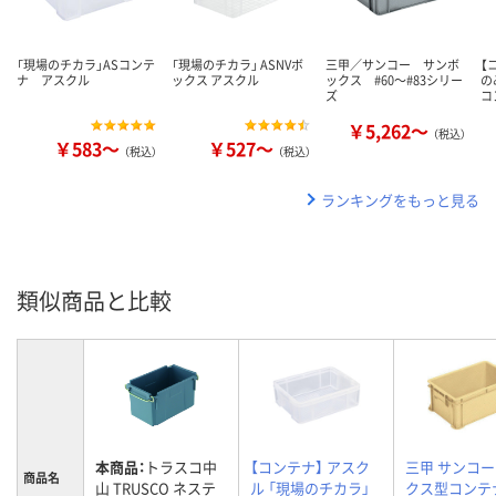
「現場のチカラ」ASコンテ
「現場のチカラ」 ASNVボ
三甲／サンコー サンボ
【
ナ アスクル
ックス アスクル
ックス #60～#83シリー
の
ズ
コ
￥5,262～
（税込）
￥583～
￥527～
（税込）
（税込）
ランキングをもっと見る
類似商品と比較
本商品：
トラスコ中
【コンテナ】 アスク
三甲 サンコー
商品名
山 TRUSCO ネステ
ル 「現場のチカラ」
クス型コンテ