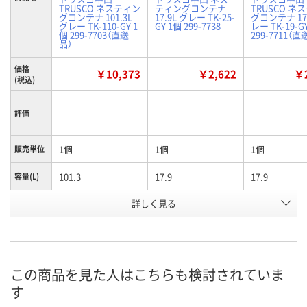
TRUSCO ネスティン
ティングコンテナ
TRUSCO ネ
グコンテナ 101.3L
17.9L グレー TK-25-
グコンテナ 17.
グレー TK-110-GY 1
GY 1個 299-7738
レー TK-19-G
個 299-7703（直送
299-7711（直
品）
価格
￥10,373
￥2,622
￥2
(税込)
評価
1個
1個
1個
販売単位
101.3
17.9
17.9
容量(L)
有効内寸
詳しく見る
625
369
391
(mm)間
口
グレー
グレー
グレー
色
この商品を見た人はこちらも検討されていま
お申込番
4393434
4393452
4392769
号
す