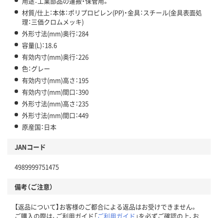
用途：工業部品の運搬・保管用。
材質/仕上：本体：ポリプロピレン(PP)・金具：スチール(金具表面処
理：三価クロムメッキ)
外形寸法(mm)奥行：284
容量(L)：18.6
有効内寸(mm)奥行：226
色：グレー
有効内寸(mm)高さ：195
有効内寸(mm)間口：390
外形寸法(mm)高さ：235
外形寸法(mm)間口：449
原産国：日本
JANコード
4989999751475
備考（ご注意）
【返品について】お客様のご都合による返品はお受けできません。
ご購入の際は、ご利用ガイド「
ご利用ガイド
」を必ずご確認の上、お