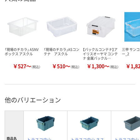
「現場のチカラ」 ASNV
「現場のチカラ」ASコン
【バックルコンテナ】ア
三甲 サンコ
ボックス アスクル
テナ アスクル
イリスオーヤマ コンテ
ー_2
ナ 金属バックル…
￥527～
￥510～
￥1,300～
￥1,8
（税込）
（税込）
（税込）
他のバリエーション
商品名
トラスコ中山
トラスコ中山 ネス
トラスコ中山