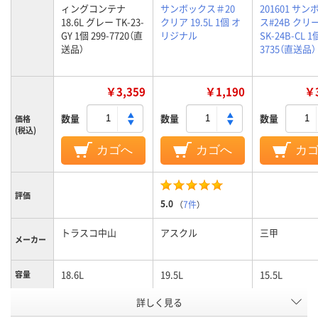
ィングコンテナ
サンボックス＃20
201601 サ
18.6L グレー TK-23-
クリア 19.5L 1個 オ
ス#24B クリ
GY 1個 299-7720（直
リジナル
SK-24B-CL 1個
送品）
3735（直送品）
￥3,359
￥1,190
￥3
数量
数量
数量
価格
(税込)
カゴへ
カゴへ
カ
評価
5.0
（
7件
）
トラスコ中山
アスクル
三甲
メーカー
18.6L
19.5L
15.5L
容量
詳しく見る
グレー系
クリア（透明）系
ホワイト系
カラーグ
ループ