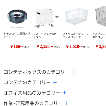
あり
入荷待ち
あり
在庫
8月13日（木）
8月13日（木）
お届け日
数量
数量
お取り扱い終了しま
した
カゴへ
カ
トラスコ中山 貫通ノブ
リス ソフィアBOX
アイリスオーヤマ フ
アズワン 
ナット
スリム
ァイルコンテナ
浄カゴ _2
￥166～
￥2,150～
￥2,510～
￥3,8
（税込）
（税込）
（税込）
コンテナボックスのカテゴリー
コンテナのカテゴリー
オフィス用品のカテゴリー
作業・研究用品のカテゴリー