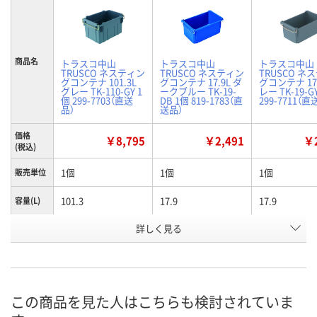
商品名
トラスコ中山
トラスコ中山
トラスコ中山
TRUSCO ネスティン
TRUSCO ネスティン
TRUSCO ネ
グコンテナ 101.3L
グコンテナ 17.9L ダ
グコンテナ 17.
グレー TK-110-GY 1
ークブルー TK-19-
レー TK-19-G
個 299-7703（直送
DB 1個 819-1783（直
299-7711（直
品）
送品）
価格
￥8,795
￥2,491
￥2
(税込)
1個
1個
1個
販売単位
101.3
17.9
17.9
容量(L)
有効内寸
詳しく見る
625
391
391
(mm)間
口
グレー
ダークブルー
グレー
色
この商品を見た人はこちらも検討されていま
お申込番
4393434
H908853
4392769
号