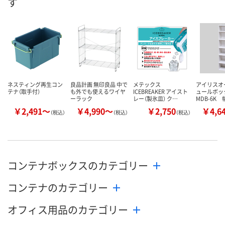
す
あり
あり
あり
在庫
8月12日（水）
8月12日（水）
8月12日（水）
お届け日
数量
数量
数量
カゴへ
カゴへ
カ
ネスティング再生コン
良品計画 無印良品 中で
メテックス
アイリスオ
テナ（取手付）
も外でも使えるワイヤ
ICEBREAKER アイスト
ュールボッ
ーラック
レー（製氷皿） ク…
MDB-6K 
￥2,491～
￥4,990～
￥2,750
￥4,6
（税込）
（税込）
（税込）
コンテナボックスのカテゴリー
コンテナのカテゴリー
オフィス用品のカテゴリー