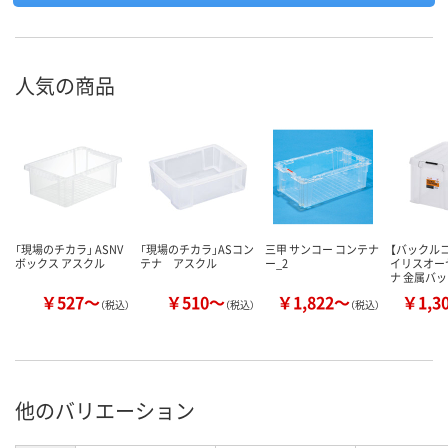
人気の商品
「現場のチカラ」 ASNV
「現場のチカラ」ASコン
三甲 サンコー コンテナ
【バックル
ボックス アスクル
テナ アスクル
ー_2
イリスオー
ナ 金属バ
￥527～
￥510～
￥1,822～
￥1,3
（税込）
（税込）
（税込）
他のバリエーション