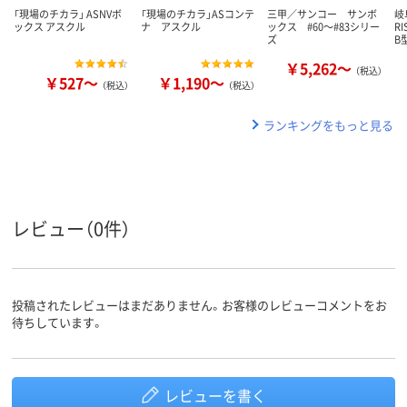
「現場のチカラ」 ASNVボ
「現場のチカラ」ASコンテ
三甲／サンコー サンボ
岐
ックス アスクル
ナ アスクル
ックス #60～#83シリー
R
ズ
B
￥5,262～
（税込）
￥527～
￥1,190～
（税込）
（税込）
ランキングをもっと見る
レビュー（0件）
投稿されたレビューはまだありません。お客様のレビューコメントをお
待ちしています。
レビューを書く