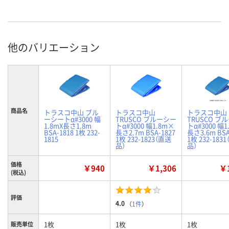
他のバリエーション
商品名
トラスコ中山 ブル
トラスコ中山
トラスコ中山
ーシートα#3000 幅
TRUSCO ブルーシー
TRUSCO ブ
1.8mX長さ1.8m
トα#3000 幅1.8m×
トα#3000 幅
BSA-1818 1枚 232-
長さ2.7m BSA-1827
長さ3.6m BSA
1815
1枚 232-1823（直送
1枚 232-183
品）
品）
価格
￥940
￥1,306
￥1
(税込)
評価
4.0
（
1件
）
1枚
1枚
1枚
販売単位