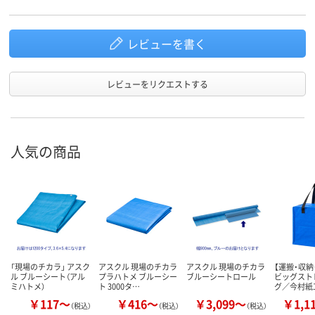
レビューを書く
レビューをリクエストする
人気の商品
「現場のチカラ」 アスク
アスクル 現場のチカラ
アスクル 現場のチカラ
【運搬・収納
ル ブルーシート（アル
プラハトメ ブルーシー
ブルーシートロール
ビッグスト
ミハトメ）
ト 3000タ…
グ／今村紙
￥117～
￥416～
￥3,099～
￥1,1
（税込）
（税込）
（税込）