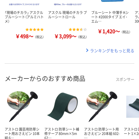
「現場のチカラ」 アスクル
アスクル 現場のチカラ ブ
ブルーシート 中薄手 Kシ
ア
ブルーシート（アルミハト
ルーシートロール
ート #2000タイプ エイ･
ラ
メ）
エム…
3
￥1,420～
（税込）
￥498～
￥3,099～
（税込）
（税込）
ランキングをもっと見る
メーカーからのおすすめ商品
スポンサー
アストロ 園芸用防草シ
アストロ 防草シート補
アストロ 防草シート用
アストロ
ート用おさえピン 10本
修テープ 80mm×5m
おさえピン 20本組 602-
ート 1×2m
組 6…
62…
…