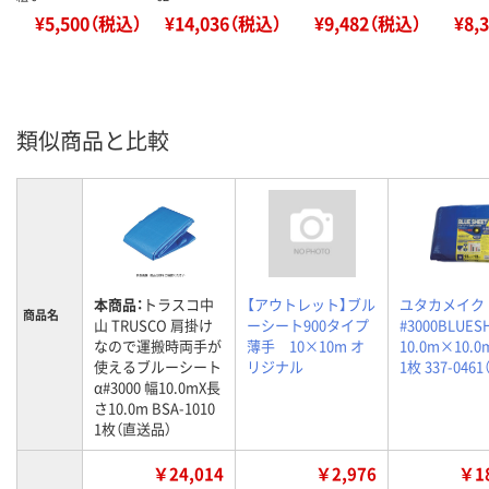
¥5,500（税込）
¥14,036（税込）
¥9,482（税込）
¥8,
類似商品と比較
本商品：
トラスコ中
【アウトレット】ブル
ユタカメイク
商品名
山 TRUSCO 肩掛け
ーシート900タイプ
#3000BLUES
なので運搬時両手が
薄手 10×10m オ
10.0m×10.0m
使えるブルーシート
リジナル
1枚 337-046
α#3000 幅10.0mX長
さ10.0m BSA-1010
1枚（直送品）
￥24,014
￥2,976
￥18