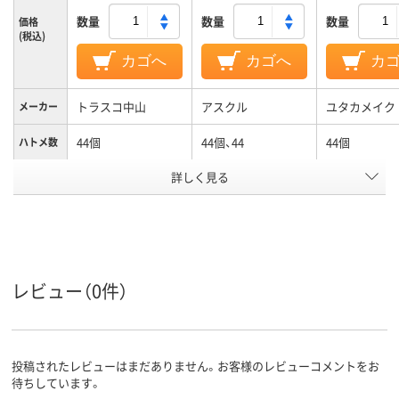
数量
数量
数量
価格
(税込)
カゴへ
カゴへ
カ
トラスコ中山
アスクル
ユタカメイク
メーカー
44個
44個、44
44個
ハトメ数
カラーグ
詳しく見る
ブルー系
ブルー系
ループ
アスクル
商品環境
20
スコア
レビュー（0件）
投稿されたレビューはまだありません。お客様のレビューコメントをお
待ちしています。