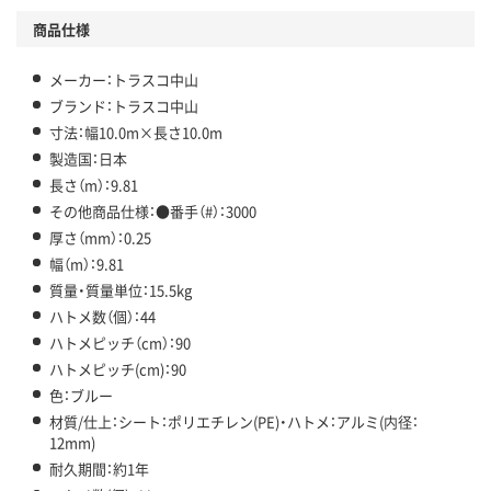
商品仕様
メーカー：トラスコ中山
ブランド：トラスコ中山
寸法：幅10.0m×長さ10.0m
製造国：日本
長さ（m）：9.81
その他商品仕様：●番手（#）：3000
厚さ（mm）：0.25
幅（m）：9.81
質量・質量単位：15.5kg
ハトメ数（個）：44
ハトメピッチ（cm）：90
ハトメピッチ(cm)：90
色：ブルー
材質/仕上：シート：ポリエチレン(PE)・ハトメ：アルミ(内径：
12mm)
耐久期間：約1年