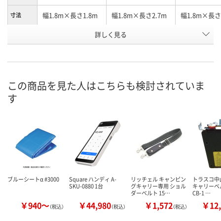
幅1.8m×長さ1.8m
幅1.8m×長さ2.7m
幅1.8m×長さ
寸法
詳しく見る
1.71
1.71
1.71
幅(m)
お申込番
4413340
4413116
4412084
号
6点
あり
あり
在庫
この商品を見た人はこちらも検討されていま
す
8月9日（日）
8月12日（水）
8月12日（水）
お届け日
数量
数量
数量
カゴへ
カゴへ
カ
ブルーシートα #3000
Square ハンディ A-
リッチェル キャンピン
トラスコ中山
SKU-0880 1台
グキャリー専用 ショル
キャリーベ
ダーベルト 15…
CB-1 …
￥940～
￥44,980
￥1,572
￥12,
（税込）
（税込）
（税込）