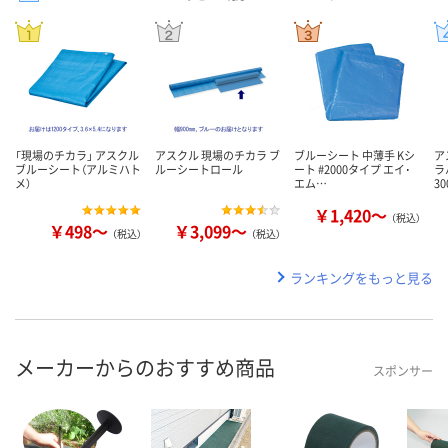
「現場のチカラ」 アスクル
アスクル 現場のチカラ ブ
ブルーシート 中薄手 Kシ
ア
ブルーシート（アルミハト
ルーシートロール
ート #2000タイプ エイ･
ラ
メ）
エム…
3
￥1,420～
（税込）
￥498～
￥3,099～
（税込）
（税込）
ランキングをもっと見る
メーカーからのおすすめ商品
スポンサー