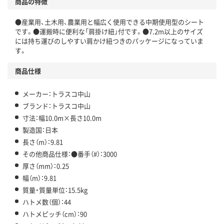
商品の特徴
●産業用、土木用、農業用と幅広く使用できる中期使用型のシート
です。●運搬時に便利な「肩掛け紐」付です。●7.2m以上のサイズ
には持ち運びのしやすい肩かけ紐つきのパッケージになっていま
す。
商品仕様
メーカー：トラスコ中山
ブランド：トラスコ中山
寸法：幅10.0m×長さ10.0m
製造国：日本
長さ（m）：9.81
その他商品仕様：●番手（#）：3000
厚さ（mm）：0.25
幅（m）：9.81
質量・質量単位：15.5kg
ハトメ数（個）：44
ハトメピッチ（cm）：90