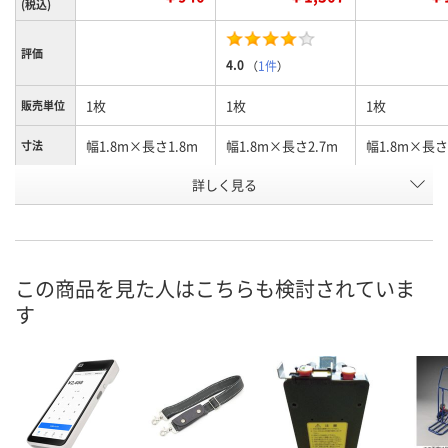
(税込)
評価
4.0
（
1件
）
1枚
1枚
1枚
販売単位
幅1.8m×長さ1.8m
幅1.8m×長さ2.7m
幅1.8m×長さ
寸法
詳しく見る
1.71
1.71
1.71
幅(m)
お申込番
4413340
4413116
4412084
号
6点
あり
あり
在庫
この商品を見た人はこちらも検討されていま
す
8月11日（火）
8月12日（水）
8月12日（水）
お届け日
数量
数量
数量
カゴへ
カゴへ
カ