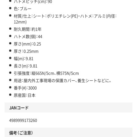
ハトメピッチ(cm)：90
色：ブルー
材質/仕上：シート：ポリエチレン(PE)・ハトメ：アルミ(内径：
12mm)
耐久期間：約1年
ハトメ数(個)：44
厚さ(mm)：0.25
厚さ：0.25mm
幅(m)：9.81
長さ(m)：9.81
引張強度：縦665N/5cm、横575N/5cm
用途：屋内外工事現場の保護カバー、養生シートなどに。
番手(#)：3000
原産国：日本
JANコード
4989999173260
備考（ご注意）