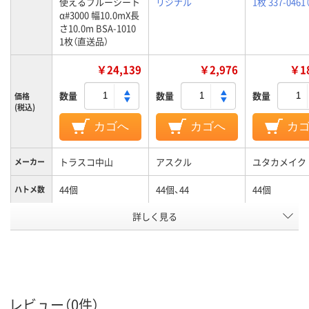
使えるブルーシート
リジナル
1枚 337-046
α#3000 幅10.0mX長
さ10.0m BSA-1010
1枚（直送品）
￥24,139
￥2,976
￥18
数量
数量
数量
価格
(税込)
カゴへ
カゴへ
カ
トラスコ中山
アスクル
ユタカメイク
メーカー
44個
44個、44
44個
ハトメ数
カラーグ
詳しく見る
ブルー系
ブルー系
ループ
アスクル
商品環境
20
スコア
レビュー（0件）