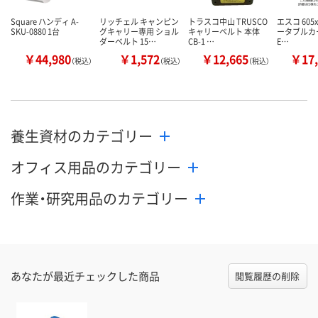
Square ハンディ A-
リッチェル キャンピン
トラスコ中山 TRUSCO
エスコ 605x
SKU-0880 1台
グキャリー専用 ショル
キャリーベルト 本体
ータブルカー
ダーベルト 15…
CB-1 …
E…
￥44,980
￥1,572
￥12,665
￥17,
（税込）
（税込）
（税込）
養生資材のカテゴリー
オフィス用品のカテゴリー
作業・研究用品のカテゴリー
あなたが最近チェックした商品
閲覧履歴の削除