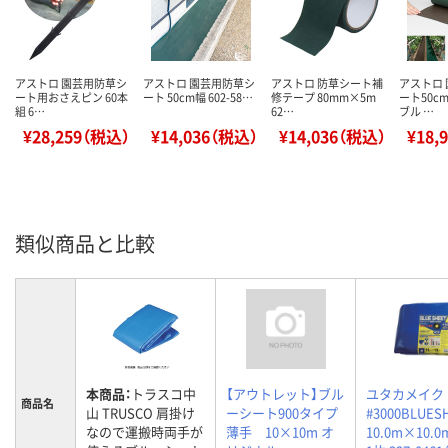
アストロ 園芸用防草シ
アストロ 園芸用防草シ
アストロ 防草シート補
アストロ
ート用おさえピン 60本
ート 50cm幅 602-58…
修テープ 80mm×5m
ート50c
組 6…
62…
ブル …
¥28,259（税込）
¥14,036（税込）
¥14,036（税込）
¥18,
類似商品と比較
本商品：
トラスコ中
【アウトレット】ブル
ユタカメイク
商品名
山 TRUSCO 肩掛け
ーシート900タイプ
#3000BLUES
なので運搬時両手が
薄手 10×10m オ
10.0m×10.0m