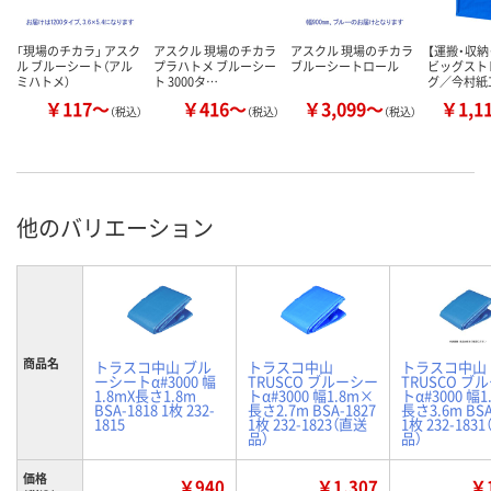
「現場のチカラ」 アスク
アスクル 現場のチカラ
アスクル 現場のチカラ
【運搬・収納
ル ブルーシート（アル
プラハトメ ブルーシー
ブルーシートロール
ビッグスト
ミハトメ）
ト 3000タ…
グ／今村紙
￥117～
￥416～
￥3,099～
￥1,1
（税込）
（税込）
（税込）
他のバリエーション
商品名
トラスコ中山 ブル
トラスコ中山
トラスコ中山
ーシートα#3000 幅
TRUSCO ブルーシー
TRUSCO ブ
1.8mX長さ1.8m
トα#3000 幅1.8m×
トα#3000 幅
BSA-1818 1枚 232-
長さ2.7m BSA-1827
長さ3.6m BSA
1815
1枚 232-1823（直送
1枚 232-183
品）
品）
価格
￥940
￥1,307
￥1