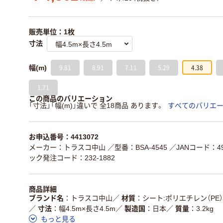
販売単位：1枚
寸法
9.81
8.91
7.11
5.29
4.38
幅(m)
1.71
この商品のバリエーション
「寸法」「幅(m)」違いで 全18商品 あります。
すべてのバリエ
お申込番号：4413072
メーカー：トラスコ中山
／型番：BSA-4545
／JANコード：498
ック発注コード：232-1882
商品詳細
ブランド名
トラスコ中山
／
材質
シート:ポリエチレン（PE）
／
寸法
幅4.5m×長さ4.5m
／
製造国
日本
／
質量
3.2kg
もっと見る