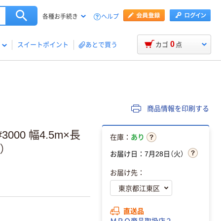
ヘルプ
各種お手続き
0
スイートポイント
あとで買う
カゴ
点
商品情報を印刷する
000 幅4.5m×長
在庫：
あり
）
お届け日：7月28日（火）
お届け先：
直送品
ＭＲＯ商品取扱店２