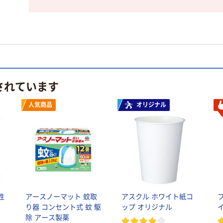
されています
人気商品
オリジナル
性
アースノーマット 蚊取
アスクル ホワイト紙コ
り器 コンセント式 蚊 駆
ップ オリジナル
除 アース製薬