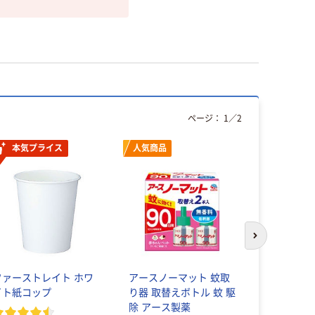
ページ：
1
／
2
本気プライス
人気商品
次のスライド
ファーストレイト ホワ
アースノーマット 蚊取
オルファ 
イト紙コップ
り器 取替えボトル 蚊 駆
ター28
除 アース製薬