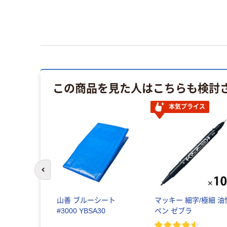
この商品を見た人はこちらも検討
イス
本気プライス
前のスライドへ
ままスリッ
山善 ブルーシート
マッキー 細字/極細 油
1足
#3000 YBSA30
ペン ゼブラ
(
6
)