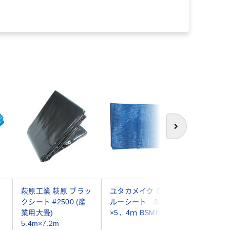
次へ
シ
萩原工業 萩原 ブラッ
ユタカメイク 薄手ブ
ユタカメ
クシート #2500 (産
ルーシート 3．6ｍ
#3000B
業用大畳)
×5．4ｍ BSMK 1枚
OB) 7.2
5.4m×7.2m
BLS-16 