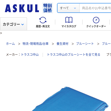
すべて
カテゴリー
履歴・再注文
マイカタログ
クイックオーダー
>
ホーム
物流・現場用品/台車
養生資材
ブルーシート
ブルーシ
メーカー
トラスコ中山
トラスコ中山のブルーシートを全て見る
ブ