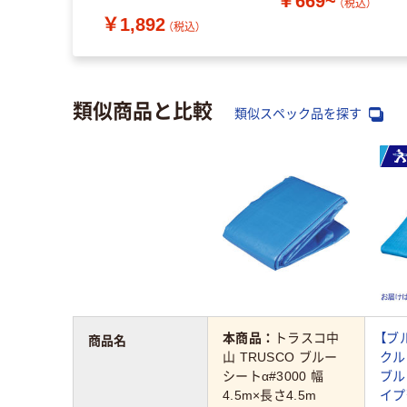
￥669~
（税込）
￥1,892
（税込）
類似商品と比較
類似スペック品を探す
本商品：
トラスコ中
【ブ
商品名
山 TRUSCO ブルー
クル
シートα#3000 幅
ブル
4.5m×長さ4.5m
イプ薄