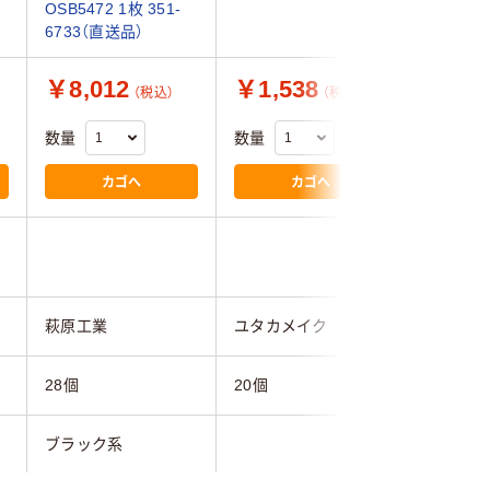
OSB5472 1枚 351-
0453（直
6733（直送品）
￥8,012
￥1,538
￥12,
（税込）
（税込）
数量
数量
数量
カゴへ
カゴへ
萩原工業
ユタカメイク
ユタカメ
28個
20個
36個
ブラック系
ブルー系