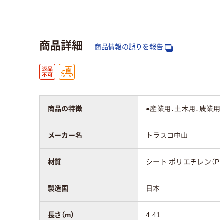
質量
3.2kg
約10
アスクル商品環境
20
商品詳細
スコア
商品情報の誤りを報告
商品の特徴
●産業用、土木用、農業
メーカー名
トラスコ中山
材質
シート:ポリエチレン（PE
製造国
日本
長さ（m）
4.41