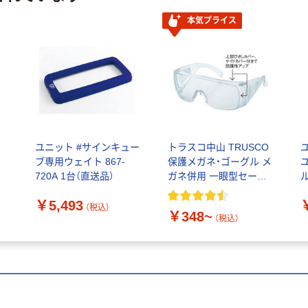
本気プライス
ー
ユニット #サインキュー
トラスコ中山 TRUSCO
ユ
ブ専用ウェイト 867-
保護メガネ・ゴーグル メ
ユ
720A 1台（直送品）
ガネ併用 一眼型セーフ
ティグラス レンズ透明
￥5,493
364-6343
（税込）
￥348~
（税込）