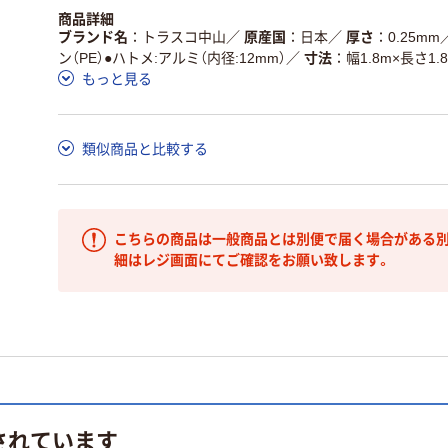
商品詳細
ブランド名
トラスコ中山
／
原産国
日本
／
厚さ
0.25mm
ン（PE）●ハトメ:アルミ（内径:12mm）
／
寸法
幅1.8m×長さ1.
もっと見る
類似商品と比較する
こちらの商品は一般商品とは別便で届く場合がある別
細はレジ画面にてご確認をお願い致します。
されています