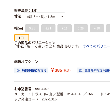
販売単位：1枚
寸法
9.81
8.91
7.11
5.29
4.38
幅(m)
1.71
この商品のバリエーション
「寸法」「幅(m)」違いで 全18商品 あります。
すべてのバリエ
配送オプション
￥385
時間帯指定 指定可
置き場所指定 利用
（税込）
お申込番号：4413340
メーカー：トラスコ中山
／型番：BSA-1818
／JANコード：498
ック発注コード：232-1815