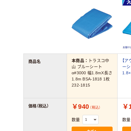
本商品：
トラスコ中
【ア
商品名
山 ブルーシート
ーシ
α#3000 幅1.8mX長さ
1.8
1.8m BSA-1818 1枚
232-1815
￥940
￥1
価格（税込）
（税込）
数量
数量