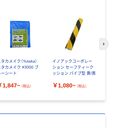
次のスライド
タカメイク（Yutaka）
イノアックコーポレー
エスコ ヤ
タカメイク #3000 ブ
ション セーフティーク
￥6,242
ルーシート
ッション パイプ型 黄/黒
￥1,847~
￥1,080~
（税込）
（税込）