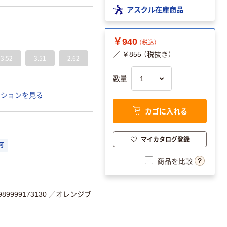
アスクル在庫商品
￥940
（税込）
／ ￥855 （税抜き）
3.52
3.51
2.62
数量
ーションを見る
カゴに入れる
マイカタログ登録
可
商品を比較
9999173130
／オレンジブ