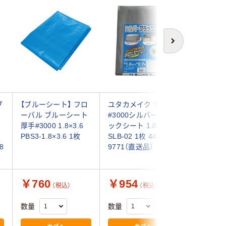
次へ
ブ
【ブルーシート】 フロ
ユタカメイク シート
ユタカメイ
ピ
ーバル ブルーシート
#3000シルバー/ブラ
ODグリ
厚手#3000 1.8×3.6
ックシート 1.8×2.7
2.7mx3.
PBS3-1.8×3.6 1枚
SLB-02 1枚 444-
1枚 444-
8
9771（直送品）
￥760
￥954
￥1,6
（税込）
（税込）
数量
数量
数量