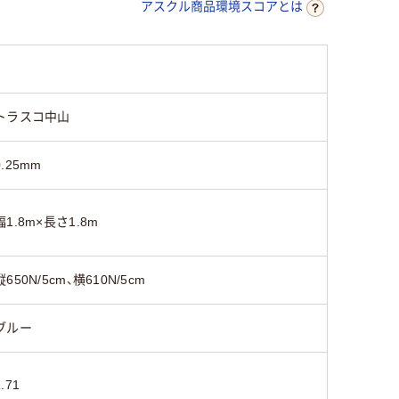
アスクル商品環境スコアとは
トラスコ中山
0.25mm
幅1.8m×長さ1.8m
縦650N/5cm、横610N/5cm
ブルー
1.71