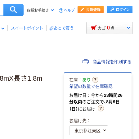
ヘルプ
各種お手続き
0
スイートポイント
あとで買う
カゴ
点
商品情報を印刷する
8mX長さ1.8m
在庫：
あり
希望の数量で在庫確認
お届け日：今から
23時間26
分以内
のご注文で、
8月9日
（日）
にお届け
お届け先：