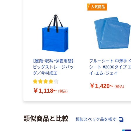
人気商品
【運搬・収納・保管用袋】
ブルーシート 中薄手 
ビッグストレージバッ
シート #2000タイプ 
グ／今村紙工
イ･エム･ジェイ
￥1,420~
（税込）
￥1,118~
（税込）
類似商品と比較
類似スペック品を探す