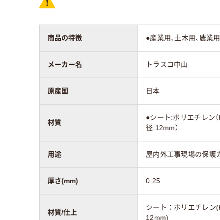
商品の特徴
●産業用、土木用、農業
メーカー名
トラスコ中山
原産国
日本
●シート:ポリエチレン（
材質
径:12mm）
用途
屋内外工事現場の保護
厚さ(mm)
0.25
シート：ポリエチレン(
材質/仕上
12mm)