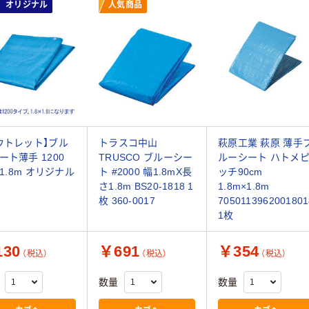
オリジナル
人気商品
ウトレット】ブル
トラスコ中山
萩原工業 萩原 薄手
ート薄手 1200
TRUSCO ブルーシー
ルーシート ハトメ
×1.8m オリジナル
ト #2000 幅1.8mX長
ッチ90cm
さ1.8m BS20-1818 1
1.8m×1.8m
枚 360-0017
7050113962001801
1枚
30
￥691
￥354
（税込）
（税込）
（税込）
数量
数量