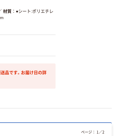
／
材質
●シート:ポリエチレ
8m
送品です。お届け日の詳
ページ：
1
／
2