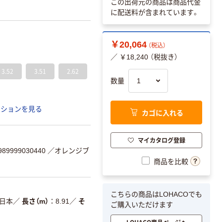
この出荷元の商品は商品代金
に配送料が含まれています。
￥20,064
（税込）
／ ￥18,240 （税抜き）
3.52
3.51
2.62
数量
ーションを見る
カゴに入れる
マイカタログ登録
9999030440
／オレンジブ
商品を比較
こちらの商品はLOHACOでも
日本
／
長さ（m）
8.91
／
そ
ご購入いただけます