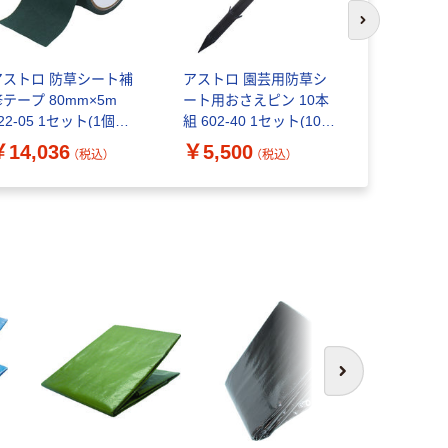
次のスライド
アストロ 防草シート補
アストロ 園芸用防草シ
アストロ 
テープ 80mm×5m
ート用おさえピン 10本
おさえピン 2
22-05 1セット(1個
組 602-40 1セット(10本
49 1セット
10)（直送品）
組×10)（直送品）
（直送品）
￥14,036
￥5,500
￥9,482
（税込）
（税込）
次へ