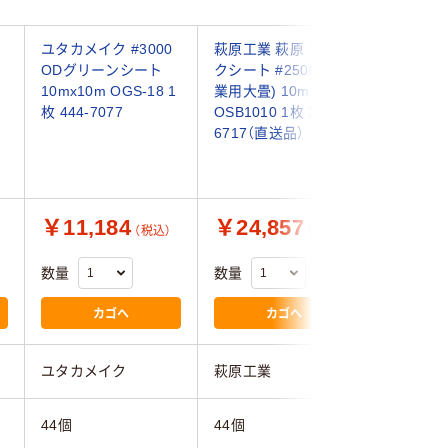
ユタカメイク #3000
萩原工業 萩原 ブラッ
トラスコ
ODグリーンシート
クシート #2500 (産
TRUSC
10mx10m OGS-18 1
業用大畳) 10m×10m
シュシー
枚 444-7077
OSB1010 1枚 351-
3.6mX長
6717（直送品）
GM-3654
120-46
￥11,184
￥24,857
￥12,
（税込）
（税込）
数量
数量
数量
カゴへ
カゴへ
ユタカメイク
萩原工業
トラスコ
44個
44個
40個