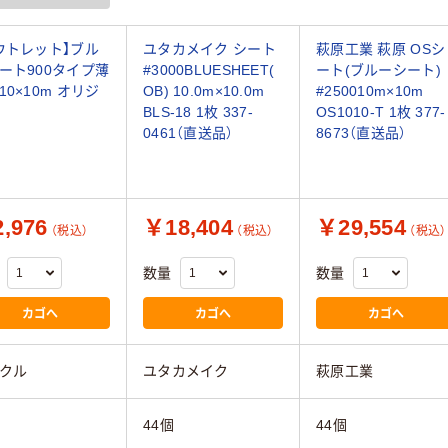
ウトレット】ブル
ユタカメイク シート
萩原工業 萩原 OSシ
ート900タイプ薄
#3000BLUESHEET(
ート(ブルーシート)
10×10m オリジ
OB) 10.0m×10.0m
#250010m×10m
BLS-18 1枚 337-
OS1010-T 1枚 377-
0461（直送品）
8673（直送品）
,976
￥18,404
￥29,554
（税込）
（税込）
（税込）
数量
数量
カゴへ
カゴへ
カゴへ
クル
ユタカメイク
萩原工業
個
44個
44個