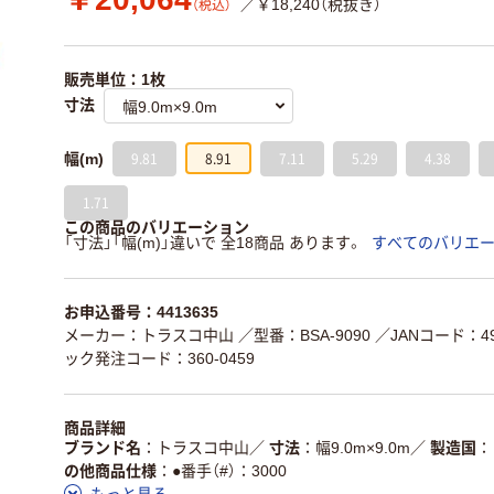
／￥18,240（税抜き）
（税込）
販売単位：1枚
寸法
9.81
8.91
7.11
5.29
4.38
幅(m)
1.71
この商品のバリエーション
「寸法」「幅(m)」違いで 全18商品 あります。
すべてのバリエ
お申込番号：4413635
メーカー：トラスコ中山
／型番：BSA-9090
／JANコード：498
ック発注コード：360-0459
商品詳細
ブランド名
トラスコ中山
／
寸法
幅9.0m×9.0m
／
製造国
の他商品仕様
●番手（#）：3000
もっと見る