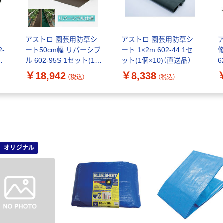
シ
アストロ 園芸用防草シ
アストロ 園芸用防草シ
2-
ート50cm幅 リバーシブ
ート 1×2m 602-44 1セ
修
)
ル 602-95S 1セット(1個
ット(1個×10)（直送品）
6
×10)（直送品）
×
￥18,942
￥8,338
（税込）
（税込）
オリジナル