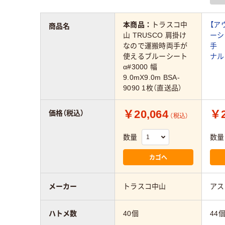
本商品：
トラスコ中
【ア
商品名
山 TRUSCO 肩掛け
ーシ
なので運搬時両手が
手 
使えるブルーシート
ナル
α#3000 幅
9.0mX9.0m BSA-
9090 1枚（直送品）
￥20,064
￥2
価格（税込）
（税込）
数量
数量
カゴへ
メーカー
トラスコ中山
アス
ハトメ数
40個
44