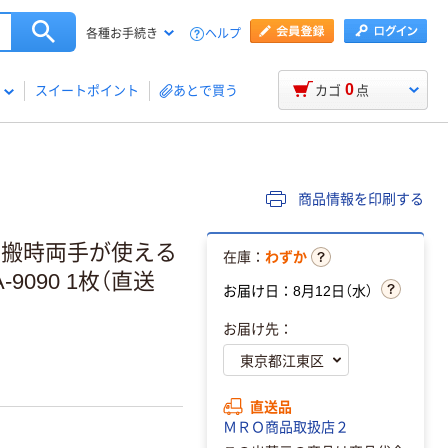
ヘルプ
各種お手続き
0
スイートポイント
あとで買う
カゴ
点
商品情報を印刷する
で運搬時両手が使える
在庫：
わずか
-9090 1枚（直送
お届け日：8月12日（水）
お届け先：
直送品
ＭＲＯ商品取扱店２