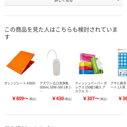
8
14
20
(個)
お申込番
4414599
4414605
4414641
号
この商品を見た人はこちらも検討されていま
あり
あり
あり
在庫
す
8月7日（金）
8月7日（金）
8月7日（金）
お届け日
数量
数量
数量
カゴへ
カゴへ
カ
オレンジシート #3000
アズワン 広口洗浄瓶
ティッシュペーパー ボ
アサヒ興洋
500mL SBW-500 1本 1-
ックス 150組 5箱入 ア
ート 1人用
…
スクル ス…
￥809～
￥430
￥307～
￥3
（税込）
（税込）
（税込）