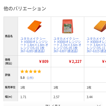
他のバリエーション
商品名
ユタカメイク シー
ユタカメイク シー
ユタカメイク
ト #3000オレンジシ
ト #3000オレンジシ
ト #3000オ
ート 1.8m×1.8m オ
ート 2.7m×3.6m オ
ート 3.6m×5
レンジ OS-01 1枚
レンジ OS-05 1枚
レンジ OS-11
367-6285（直送品）
367-6307（直送品）
367-6315（直
価格
￥809
￥2,227
￥4
(税込)
評価
5.0
（
1件
）
1枚
1枚
1枚
販売単位
1.71
2.57
3.44
幅(m)
ハトメ数
詳しく見る