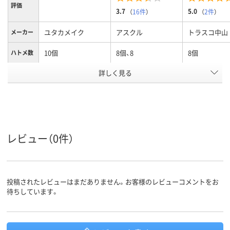
評価
3.7
5.0
（
16件
）
（
2件
）
ユタカメイク
アスクル
トラスコ中山
メーカー
10個
8個、8
8個
ハトメ数
詳しく見る
オレンジ系
ブルー系
カラーグ
ループ
アスクル
商品環境
20
スコア
レビュー（0件）
投稿されたレビューはまだありません。お客様のレビューコメントをお
待ちしています。