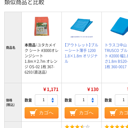
類似商品と比較
本商品：
ユタカメイ
【アウトレット】ブル
トラスコ中山
商品名
ク シート #3000オレ
ーシート薄手 1200
TRUSCO ブ
ンジシート
1.8×1.8m オリジナ
ト #2000 幅1
1.8m×2.7m オレン
ル
さ1.8m BS20-
ジ OS-02 1枚 367-
1枚 360-0017
6293（直送品）
￥1,171
￥130
数量
数量
数量
価格
(税込)
カゴへ
カゴへ
カ