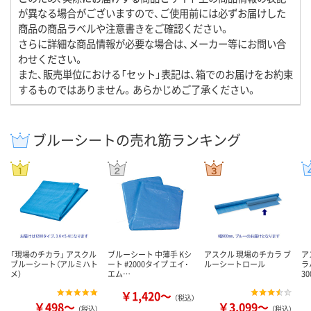
が異なる場合がございますので、ご使用前には必ずお届けした
商品の商品ラベルや注意書きをご確認ください。
さらに詳細な商品情報が必要な場合は、メーカー等にお問い合
わせください。
また、販売単位における「セット」表記は、箱でのお届けをお約束
するものではありません。あらかじめご了承ください。
ブルーシートの売れ筋ランキング
「現場のチカラ」 アスクル
ブルーシート 中薄手 Kシ
アスクル 現場のチカラ ブ
ア
ブルーシート（アルミハト
ート #2000タイプ エイ･
ルーシートロール
ラ
メ）
エム…
3
￥1,420～
（税込）
￥498～
￥3,099～
（税込）
（税込）