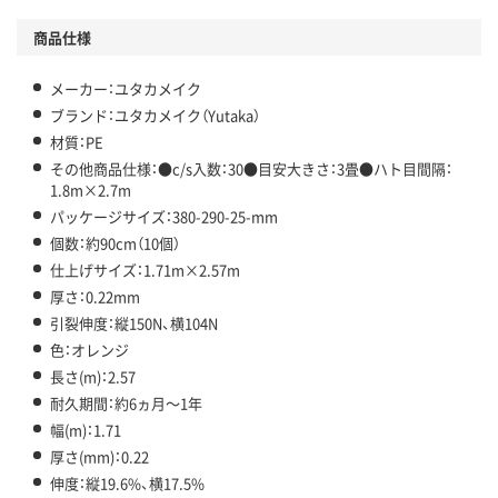
商品仕様
メーカー：ユタカメイク
ブランド：ユタカメイク（Yutaka）
材質：PE
その他商品仕様：●c/s入数：30●目安大きさ：3畳●ハト目間隔：
1.8m×2.7m
パッケージサイズ：380-290-25-mm
個数：約90cm（10個）
仕上げサイズ：1.71m×2.57m
厚さ：0.22mm
引裂伸度：縦150N、横104N
色：オレンジ
長さ(m)：2.57
耐久期間：約6ヵ月～1年
幅(m)：1.71
厚さ(mm)：0.22
伸度：縦19.6%、横17.5%