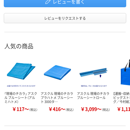
レビューを書く
レビューをリクエストする
人気の商品
「現場のチカラ」 アスク
アスクル 現場のチカラ
アスクル 現場のチカラ
【運搬・収納
ル ブルーシート（アル
プラハトメ ブルーシー
ブルーシートロール
ビッグスト
ミハトメ）
ト 3000タ…
グ／今村紙
￥117～
￥416～
￥3,099～
￥1,1
（税込）
（税込）
（税込）