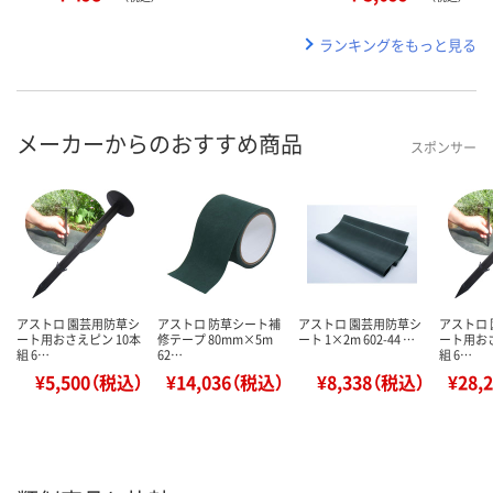
ランキングをもっと見る
メーカーからのおすすめ商品
スポンサー
アストロ 園芸用防草シ
アストロ 防草シート補
アストロ 園芸用防草シ
アストロ
ート用おさえピン 10本
修テープ 80mm×5m
ート 1×2m 602-44 …
ート用おさ
組 6…
62…
組 6…
¥5,500（税込）
¥14,036（税込）
¥8,338（税込）
¥28,