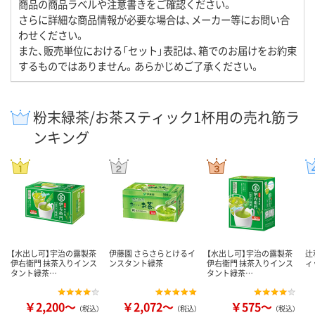
商品の商品ラベルや注意書きをご確認ください。
さらに詳細な商品情報が必要な場合は、メーカー等にお問い合
わせください。
また、販売単位における「セット」表記は、箱でのお届けをお約束
するものではありません。あらかじめご了承ください。
粉末緑茶/お茶スティック1杯用の売れ筋ラ
ンキング
【水出し可】宇治の露製茶
伊藤園 さらさらとけるイ
【水出し可】宇治の露製茶
辻
伊右衛門 抹茶入りインス
ンスタント緑茶
伊右衛門 抹茶入りインス
ィ
タント緑茶…
タント緑茶…
￥2,200～
￥2,072～
￥575～
（税込）
（税込）
（税込）