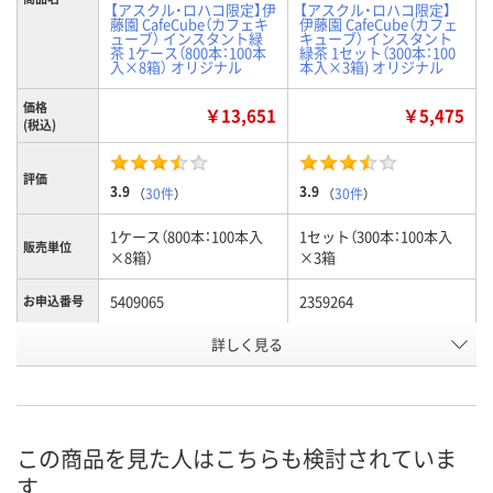
【アスクル・ロハコ限定】伊
【アスクル・ロハコ限定】
藤園 CafeCube（カフェキ
伊藤園 CafeCube（カフェ
ューブ） インスタント緑
キューブ） インスタント
茶 1ケース（800本：100本
緑茶 1セット（300本：100
入×8箱） オリジナル
本入×3箱) オリジナル
価格
￥13,651
￥5,475
(税込)
評価
3.9
3.9
（
30件
）
（
30件
）
1ケース（800本：100本入
1セット（300本：100本入
販売単位
×8箱）
×3箱
5409065
2359264
お申込番号
詳しく見る
9点
あり
在庫
8月10日（月）
8月10日（月）
お届け日
数量
数量
この商品を見た人はこちらも検討されていま
す