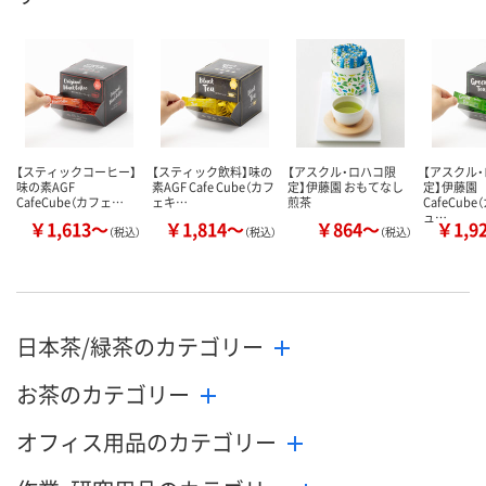
カゴへ
カゴへ
【スティックコーヒー】
【スティック飲料】味の
【アスクル・ロハコ限
【アスクル
味の素AGF
素AGF Cafe Cube（カフ
定】伊藤園 おもてなし
定】伊藤園
CafeCube（カフェ…
ェキ…
煎茶
CafeCub
ュ…
￥1,613～
￥1,814～
￥864～
￥1,9
（税込）
（税込）
（税込）
日本茶/緑茶のカテゴリー
お茶のカテゴリー
オフィス用品のカテゴリー