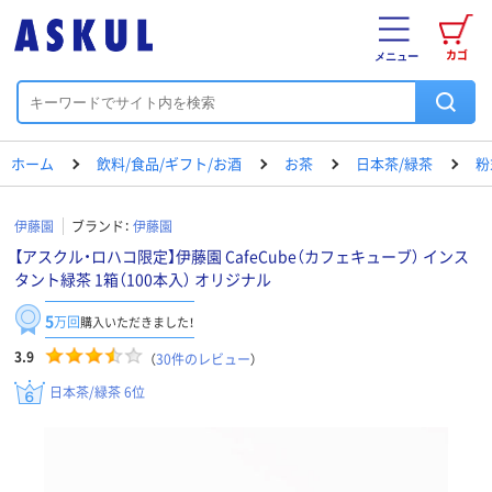
カゴ
メニュー
ホーム
飲料/食品/ギフト/お酒
お茶
日本茶/緑茶
粉
伊藤園
ブランド：
伊藤園
【アスクル・ロハコ限定】伊藤園 CafeCube（カフェキューブ） インス
タント緑茶 1箱（100本入） オリジナル
5
万回
購入いただきました！
3.9
（
30
件のレビュー
）
日本茶/緑茶 6位