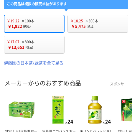
この商品は複数の販売単位があります
￥19.22
×100本
￥18.25
×300本
￥1,922
￥5,475
(税込)
(税込)
￥17.07
×800本
￥13,651
(税込)
伊藤園の日本茶/緑茶を全て見る
メーカーからのおすすめ商品
スポンサー
（水出し可）伊藤園 おー
伊藤園 エコパック おー
キリンビバレッジ キリ
（水出し可