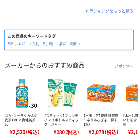
ランキングをもっと見る
この商品のキーワードタグ
#おしゃれ
#便利
#手軽
#濃い
#薄い
メーカーからのおすすめ商品
スポンサー
コカ・コーラ やかんの
【スティック】ブレンデ
【水出し可】伊藤園 健康
【水出し可
麦茶 FROM 爽健美茶
ィ マイボトルスティッ
ミネラルむぎ茶 粉末
いお茶 ほ
20…
ク ジャ…
1箱（…
箱…
¥2,520（税込）
¥280（税込）
¥2,078（税込）
¥2,