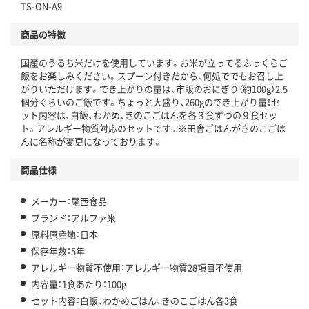
TS-ON-A9
商品の特徴
国産のうるち米だけを使用しています。お米が立ってるふっくらご
飯をお楽しみください。スプーン付きだから、何処ででもお召し上
がりいただけます。でき上がりの量は、市販のおにぎり（約100g）2.5
個分ぐらいのご飯です。ちょっと大盛り、260gのでき上がり量！セ
ット内容は、白飯、わかめ、きのこごはんを各３食ずつの９食セッ
ト。アレルギー物質対応のセットです。※田舎ごはんがきのこごは
んに名称が変更になっております。
商品仕様
メーカー：尾西食品
ブランド：アルファ米
原料原産地：日本
保存年数：5年
アレルギー物質不使用：アレルギー物質28項目不使用
内容量：1食あたり：100g
セット内容：白飯、わかめごはん、きのこごはん各3食