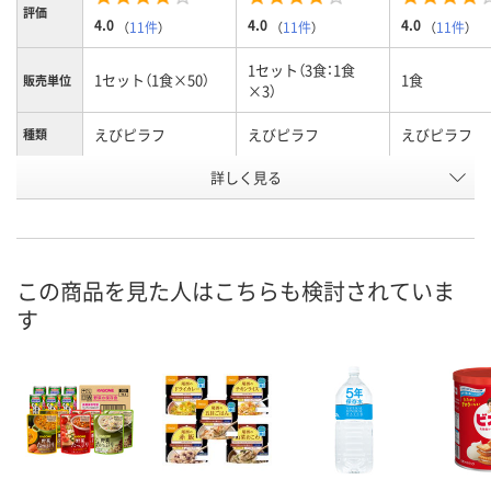
評価
4.0
4.0
4.0
（
11件
）
（
11件
）
（
11件
）
1セット（3食：1食
1セット（1食×50）
1食
販売単位
×3）
えびピラフ
えびピラフ
えびピラフ
種類
お申込番
詳しく見る
1980417
3112922
3112913
号
2点
あり
あり
在庫
この商品を見た人はこちらも検討されていま
8月10日（月）
8月10日（月）
8月10日（月）
お届け日
す
数量
数量
数量
カゴへ
カゴへ
カ