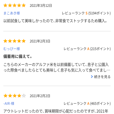
2021年3月12日
まこあき様
レビューランク
S
(5194ポイント)
以前試食して美味しかったので、非常食でストックするため購入。
2021年2月3日
むっぴー様
レビューランク
A
(215ポイント)
備蓄用に備えて。
こちらのメーカーのアルファ米を以前備蓄していて、息子と公園入
った際食べましたらとても美味しく息子も気に入って食べてました
のでリピートです！南海トラフに備えてしっかり備蓄してます。以
続きを見る
前、町会で備蓄してた他メーカーのアルファ米を頂きましたが、その
ワカメご飯が塩辛くて、沢山食べれませんでした。こちらのメーカ
ーのは食べやすいです。当然、炊き立てのご飯には劣りますが、5年
2021年2月2日
以上もつのが何よりありがたいです。
-AIR-様
レビューランク
A
(465ポイント)
アウトレットだったので、賞味期限が心配だったのですが、2021年