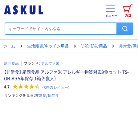
カゴ
メニュー
ホーム
生活雑貨/キッチン用品
防犯・防災用品
非常食/保
尾西食品
ブランド：
アルファ米
【非常食】 尾西食品 アルファ米 アレルギー物質対応9食セット TS-
ON-A9 5年保存 1箱（9食入）
4.7
（
8
件のレビュー
）
ランキングを見る：
非常食/保存食