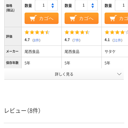
数量
数量
数量
価格
(税込)
カゴへ
カゴへ
カ
評価
4.7
4.7
4.1
（
8件
）
（
7件
）
（
31件
）
尾西食品
尾西食品
サタケ
メーカー
5年
5年
5年
保存年数
詳しく見る
1食あたり：100g
100g
内容量
アレルギ
アレルギー物質28項
アレルギー物質28項
ー物質不
目不使用
目不使用
使用
アスクル
商品環境
レビュー（8件）
10
スコア