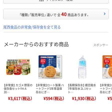
40
「種類」「販売単位」 違いで 全
商品あります。
尾西食品の非常食/保存食を全て見る
メーカーからのおすすめ商品
スポンサー
【非常食】 カゴメ 野菜の
【非常食】ロート製薬 ハ
【長期保存水】 嬬恋銘水
【非常食】
保存食セットYH-A
ートフード5年常温保
7年保存水 2L 1セッ
ートフー
30…
存おにぎ…
ト…
存おにぎ
¥3,617（税込）
¥594（税込）
¥1,930（税込）
¥