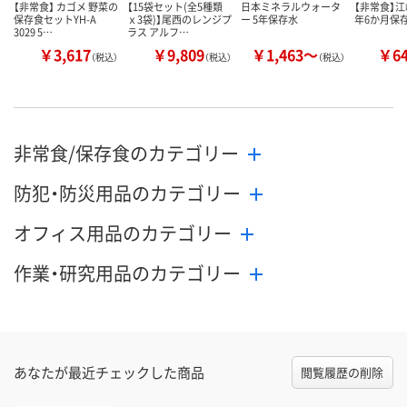
【非常食】 カゴメ 野菜の
【15袋セット(全5種類
日本ミネラルウォータ
【非常食】江
保存食セットYH-A
ｘ3袋)】尾西のレンジプ
ー 5年保存水
年6か月保
3029 5…
ラス アルフ…
￥3,617
￥9,809
￥1,463～
￥6
（税込）
（税込）
（税込）
非常食/保存食のカテゴリー
防犯・防災用品のカテゴリー
オフィス用品のカテゴリー
作業・研究用品のカテゴリー
あなたが最近チェックした商品
閲覧履歴の削除