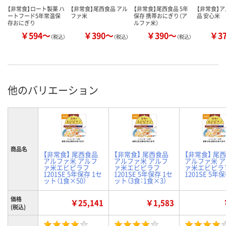
【非常食】ロート製薬 ハ
【非常食】尾西食品 アル
【非常食】尾西食品 5年
【非常食】
ートフード5年常温保
ファ米
保存 携帯おにぎり（ア
品 安心米
存おにぎり
ルファ米）
￥594～
￥390～
￥390～
￥3
（税込）
（税込）
（税込）
他のバリエーション
商品名
【非常食】 尾西食品
【非常食】 尾西食品
【非常食】 尾
アルファ米 アルフ
アルファ米 アルフ
アルファ米 
ァ米エビピラフ
ァ米エビピラフ
ァ米エビピラ
1201SE 5年保存 1セ
1201SE 5年保存 1セ
1201SE 5年
ット（1食×50）
ット（3食：1食×3）
価格
￥25,141
￥1,583
(税込)