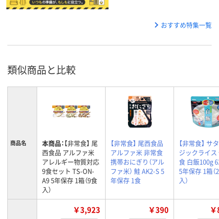
おすすめ特集一覧
類似商品と比較
本商品：
【非常食】 尾
【非常食】 尾西食品
【非常食】 サタ
商品名
西食品 アルファ米
アルファ米 非常食
ジックライス
アレルギー物質対応
携帯おにぎり（アル
食 白飯100g 6
9食セット TS-ON-
ファ米） 鮭 AK2-S 5
5年保存 1箱（
A9 5年保存 1箱（9食
年保存 1食
入）
入）
￥3,923
￥390
￥8