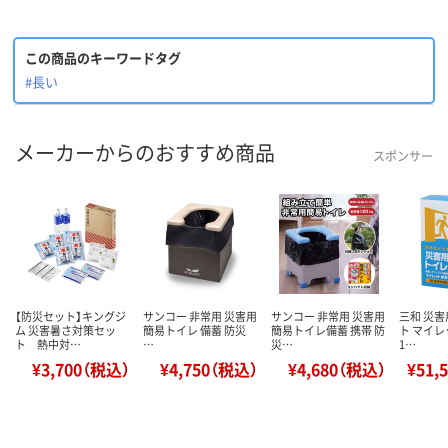
この商品のキーワードタグ
#長い
メーカーからのおすすめ商品
スポンサー
【防災セット】キングジ
サンコー 非常用 災害用
サンコー 非常用 災害用
三和 災
ム 災害暑さ対策セッ
簡易トイレ 備蓄 防災
簡易トイレ備蓄 携帯 防
ト マイレ
ト 熱中対…
…
災…
1…
¥3,700（税込）
¥4,750（税込）
¥4,680（税込）
¥51,