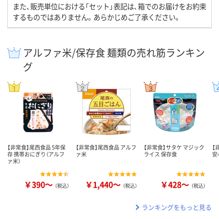
また、販売単位における「セット」表記は、箱でのお届けをお約束
するものではありません。あらかじめご了承ください。
アルファ米/保存食 麺類の売れ筋ランキン
グ
【非常食】尾西食品 5年保
【非常食】尾西食品 アルフ
【非常食】サタケ マジック
【
存 携帯おにぎり（アルフ
ァ米
ライス 保存食
安
ァ米）
￥390～
￥1,440～
￥428～
（税込）
（税込）
（税込）
ランキングをもっと見る