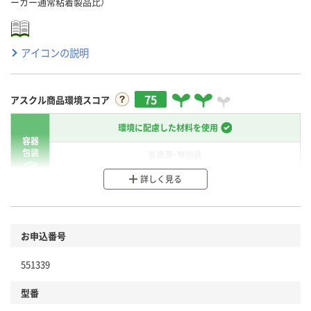
ーカー通常粘着製品比）
アイコンの説明
75
アスクル商品環境スコア
環境に配慮した材料を使用
容器
包装
省資源・無包装
詳しく見る
分別・リサイクルしやすい設計
環境に配慮した材料を使用
商品
お申込番号
本体
省資源・省エネ・節水
551339
分別・リサイクルしやすい設計
型番
独自の回収スキームがある