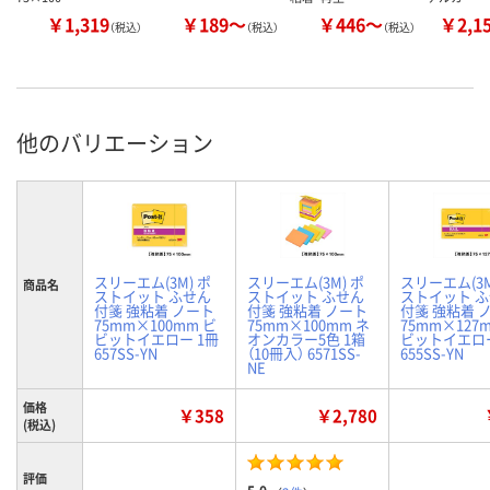
￥1,319
￥189～
￥446～
￥2,1
（税込）
（税込）
（税込）
他のバリエーション
スリーエム(3M) ポ
スリーエム(3M) ポ
スリーエム(3M
商品名
ストイット ふせん
ストイット ふせん
ストイット 
付箋 強粘着 ノート
付箋 強粘着 ノート
付箋 強粘着 
75mm×100mm ビ
75mm×100mm ネ
75mm×127
ビットイエロー 1冊
オンカラー5色 1箱
ビットイエロー
657SS-YN
（10冊入） 6571SS-
655SS-YN
NE
価格
￥358
￥2,780
(税込)
評価