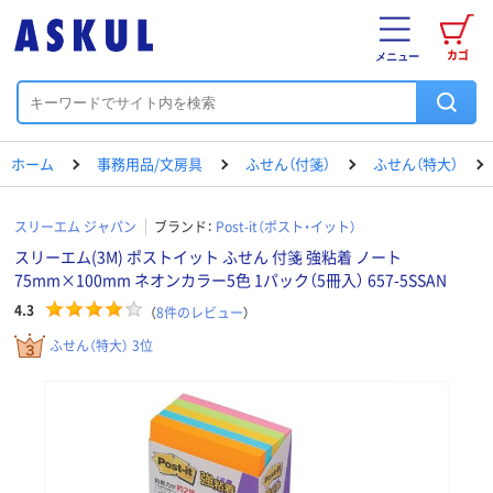
カゴ
メニュー
ホーム
事務用品/文房具
ふせん（付箋）
ふせん（特大）
スリーエム ジャパン
ブランド：
Post-it（ポスト・イット）
スリーエム(3M) ポストイット ふせん 付箋 強粘着 ノート
75mm×100mm ネオンカラー5色 1パック（5冊入） 657-5SSAN
4.3
（
8
件のレビュー
）
ふせん（特大） 3位