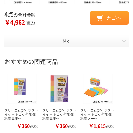
4点
の合計金額
カゴへ
￥4,962
（税込）
開く
おすすめの関連商品
スリーエム(3M) ポスト
スリーエム(3M) ポスト
スリーエム(3M) ポスト
イット ふせん 付箋 強
イット ふせん 付箋 強
イット ふせん 付箋 強
粘着 見出…
粘着 見出…
粘着 ノー…
￥360
￥360
￥1,615
（税込）
（税込）
（税込）