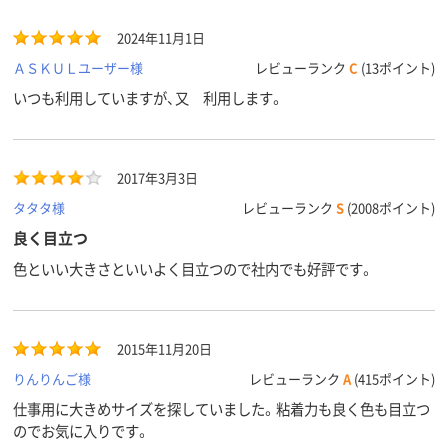
アスクル
2024年11月1日
商品環境
75
120
スコア
ＡＳＫＵＬユーザー様
レビューランク
C
(13ポイント)
いつも利用していますが、又 利用します。
2017年3月3日
タタタ様
レビューランク
S
(2008ポイント)
良く目立つ
色といい大きさといいよく目立つので社内でも好評です。
2015年11月20日
りんりんご様
レビューランク
A
(415ポイント)
仕事用に大きめサイズを探していました。粘着力も良く色も目立つ
のでお気に入りです。