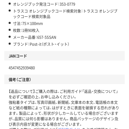
オレンジブック発注コード：353-0779
トラスコ オレンジブックコード検索対象：トラスコ オレンジブ
ックコード検索対象品
寸法：75×100mm
枚数：1冊90枚入
メーカー品番：657-5SSAN
ブランド：Post-it（ポスト・イット）
JANコード
4547452939480
備考（ご注意）
【返品について】ご購入の際は、ご利用ガイド「返品・交換について」
を必ずご確認の上、お申し込みください。
強粘着タイプは、写真印画紙、新聞紙、文庫本の本文、電話帳の本文
など紙の種類によっては、はがすときに表面を破損する恐れがあり
ます。製品によって、形状が少しカールしている場合がございます
が、品質には何ら影響はありません。商品パッケージのデザイン及
び表示内容が変更になる場合がございます。