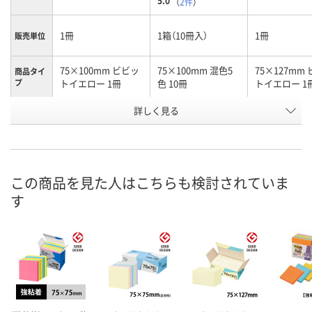
5.0
（
2件
）
1冊
1箱（10冊入）
1冊
販売単位
75×100mm ビビッ
75×100mm 混色5
75×127mm
商品タイ
プ
トイエロー 1冊
色 10冊
トイエロー 1
お申込番
詳しく見る
AP74056
7798267
AP74050
号
あり
あり
あり
在庫
8月8日（土）
8月8日（土）
8月8日（土）
お届け日
この商品を見た人はこちらも検討されていま
す
数量
数量
数量
カゴへ
カゴへ
カ