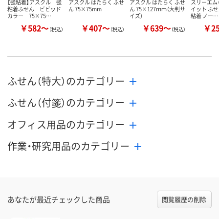
【強粘着】アスクル 強
アスクル はたらく ふせ
アスクル はたらく ふせ
スリーエム（
粘着ふせん ビビッド
ん 75×75mm
ん 75×127ｍｍ（大判サ
イット ふせ
カラー 75×75…
イズ）
粘着 ノー…
￥582～
￥407～
￥639～
￥2
（税込）
（税込）
（税込）
ふせん（特大）のカテゴリー
ふせん（付箋）のカテゴリー
オフィス用品のカテゴリー
作業・研究用品のカテゴリー
あなたが最近チェックした商品
閲覧履歴の削除