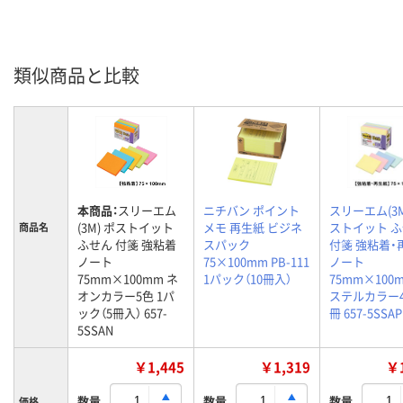
類似商品と比較
本商品：
スリーエム
ニチバン ポイント
スリーエム(3M
(3M) ポストイット
メモ 再生紙 ビジネ
ストイット 
商品名
ふせん 付箋 強粘着
スパック
付箋 強粘着・
ノート
75×100mm PB-111
ノート
75mm×100mm ネ
1パック（10冊入）
75mm×100
オンカラー5色 1パ
ステルカラー4
ック（5冊入） 657-
冊 657-5SSAP
5SSAN
￥1,445
￥1,319
￥1
数量
数量
数量
価格