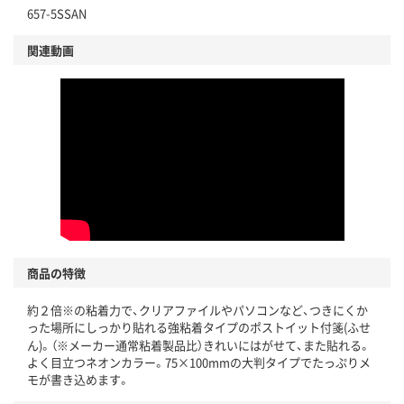
657-5SSAN
仕組
アスクルで資源循環している
関連動画
温室効果ガスなどの削減
この商品の環境配慮ポイントです。下記商品詳細「
アスクル商品環境スコア詳細／加点項目
」で確認できます。
商品の特徴
約２倍※の粘着力で、クリアファイルやパソコンなど、つきにくか
った場所にしっかり貼れる強粘着タイプのポストイット付箋(ふせ
ん)。（※メーカー通常粘着製品比）きれいにはがせて、また貼れる。
よく目立つネオンカラー。75×100mmの大判タイプでたっぷりメ
モが書き込めます。