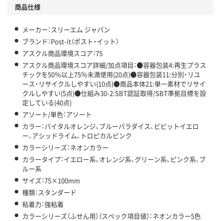
商品仕様
メーカー：スリーエム ジャパン
ブランド：Post-it（ポスト・イット）
アスクル商品環境スコア：75
アスクル商品環境スコア詳細/加点項目：●容器包装4:再生プラス
チックを50％以上75％未満使用(20点)●容器包装11:分別・リユ
ース・リサイクルしやすい(10点)●商品本体21:単一素材でリサイ
クルしやすい(5点)●仕組み30-2:SBT認証取得/SBT準拠目標を設
定している(40点)
アソート/単色：アソート
カラー：バイタルオレンジ、ブルーパラダイス、ビビットイエロ
ー、アシッドライム、トロピカルピンク
カラーシリーズ：ネオンカラー
カラータイプ：イエロー系、オレンジ系、グリーン系、ピンク系、ブ
ルー系
サイズ：75×100mm
種類：スタンダード
粘着力：強粘着
カラーシリーズ（ふせん用）（スペック項目値）：ネオンカラー5色