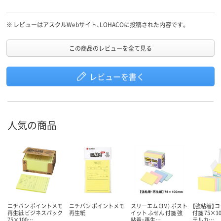
※
レビューはアスクルWebサイト、LOHACOに投稿された内容です。
この商品のレビューを全て見る
レビューを書く
人気の商品
ニチバン ポイントメモ
ニチバン ポイントメモ
スリーエム（3M） ポスト
【強粘着】コ
再生紙 ビジネスパック
再生紙
イット ふせん 付箋 強
付箋 75×1
75×100…
粘着・再生…
テルカ…