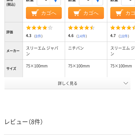
(税込)
カゴへ
カゴへ
カ
評価
4.3
4.6
4.7
（
8件
）
（
14件
）
（
18件
）
スリーエム ジャパ
ニチバン
スリーエム 
メーカー
ン
ン
75×100mm
75×100mm
75×100mm
サイズ
詳しく見る
強粘着
通常粘着
強粘着
粘着力
スタンダード
スタンダード
スタンダード
種類
イエロー系、オレン
イエロー系
イエロー系、
カラータ
ジ系、グリーン系、ピ
ン系、ピンク
イプ
ンク系、ブルー系
ー系
レビュー（8件）
カラーシ
ネオンカラー
パステルカラー
パステルカラ
リーズ