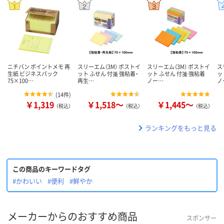
ニチバン ポイントメモ 再
スリーエム（3M） ポストイ
スリーエム（3M） ポストイ
ス
生紙 ビジネスパック
ット ふせん 付箋 強粘着・
ット ふせん 付箋 強粘着
ッ
75×100…
再生…
ノー…
ノ
(
14件
)
￥1,319
￥1,518～
￥1,445～
（税込）
（税込）
（税込）
ランキングをもっと見る
この商品のキーワードタグ
#かわいい
#便利
#鮮やか
メーカーからのおすすめ商品
スポンサー