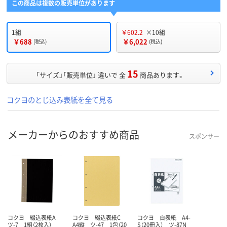
この商品は複数の販売単位があります
1組
￥602.2
×10組
￥688
￥6,022
(税込)
(税込)
15
「サイズ」「販売単位」 違いで 全
商品あります。
コクヨのとじ込み表紙を全て見る
メーカーからのおすすめ商品
スポンサー
コクヨ 綴込表紙A
コクヨ 綴込表紙C
コクヨ 白表紙 A4-
ツ-7 1組（2枚入）
A4縦 ツ-47 1包（20
S（20冊入） ツ-87N