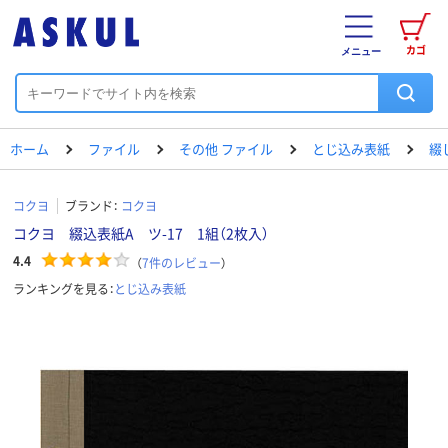
カゴ
メニュー
ホーム
ファイル
その他 ファイル
とじ込み表紙
綴
コクヨ
ブランド：
コクヨ
コクヨ 綴込表紙A ツ-17 1組（2枚入）
4.4
（
7
件のレビュー
）
ランキングを見る：
とじ込み表紙