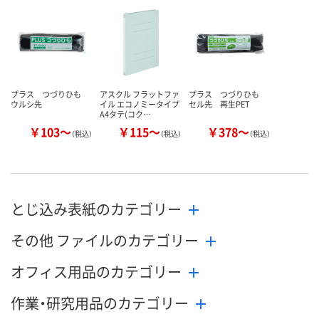
カゴへ
カゴへ
カ
プラス つづりひも
アスクル フラットファ
プラス つづりひも
ウルシ先
イル エコノミータイプ
セル先 再生PET
A4タテ(コク…
￥103～
￥115～
￥378～
（税込）
（税込）
（税込）
とじ込み表紙のカテゴリー
その他 ファイルのカテゴリー
オフィス用品のカテゴリー
作業・研究用品のカテゴリー