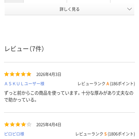
詳しく見る
2
2
2、2穴
穴数
ヨコ
タテ
タテ
向き
アスクル
商品環境
スコア
レビュー（7件）
2026年4月3日
ＡＳＫＵＬユーザー様
レビューランク
A
(186ポイント)
ずっと前からこの商品を使っています。十分な厚みがあり丈夫なの
で助かっている。
2025年4月4日
ピロピロ様
レビューランク
S
(1806ポイント)