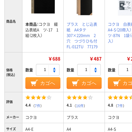
商品名
本商品：
コクヨ 綴
プラス とじ込表
コクヨ 白
込表紙A ツ-17 1
紙 A4タテ
A4-S（20冊
組（2枚入）
307×220mm 2
ツ-87N 1袋（
穴 つづりひも付
入）
FL-012TU 77179
￥688
￥487
￥2
数量
数量
数量
価格
(税込)
カゴへ
カゴへ
カ
評価
4.4
4.1
4.8
（
7件
）
（
16件
）
（
7件
）
コクヨ
プラス
コクヨ
メーカー
A4-E
A4
A4-S
サイズ