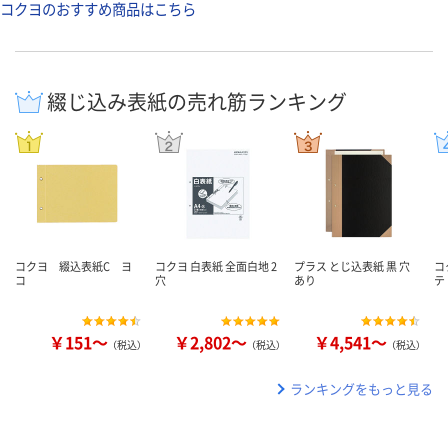
コクヨのおすすめ商品はこちら
綴じ込み表紙の売れ筋ランキング
コクヨ 綴込表紙C ヨ
コクヨ 白表紙 全面白地 2
プラス とじ込表紙 黒 穴
コ
コ
穴
あり
テ
￥151～
￥2,802～
￥4,541～
（税込）
（税込）
（税込）
ランキングをもっと見る