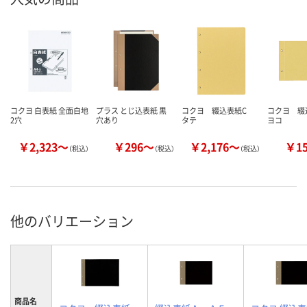
コクヨ 白表紙 全面白地
プラス とじ込表紙 黒
コクヨ 綴込表紙C
コクヨ 
2穴
穴あり
タテ
ヨコ
￥2,323～
￥296～
￥2,176～
￥1
（税込）
（税込）
（税込）
他のバリエーション
商品名