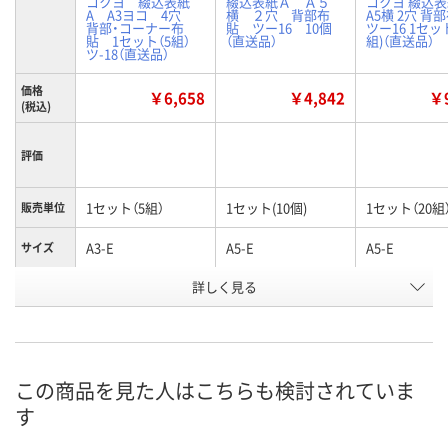
コクヨ 綴込表紙
綴込表紙Ａ Ａ５
コクヨ 綴込表
A A3ヨコ 4穴
横 ２穴 背部布
A5横 2穴 背
背部・コーナー布
貼 ツー16 10個
ツー16 1セット
貼 1セット（5組）
（直送品）
組)（直送品）
ツ-18（直送品）
価格
￥6,658
￥4,842
￥9
(税込)
評価
1セット（5組）
1セット(10個)
1セット（20組
販売単位
A3-E
A5-E
A5-E
サイズ
お申込番
詳しく見る
4238179
U224789
A528765
号
あり
あり
わずか
在庫
8月21日（金）まで
8月21日（金）まで
8月21日（金）
お届け日
この商品を見た人はこちらも検討されていま
す
数量
数量
数量