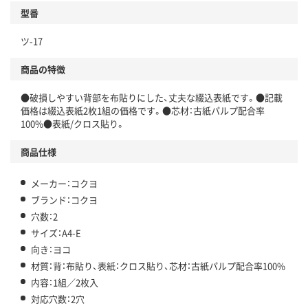
型番
ツ-17
商品の特徴
●破損しやすい背部を布貼りにした、丈夫な綴込表紙です。●記載
価格は綴込表紙2枚1組の価格です。●芯材：古紙パルプ配合率
100%●表紙/クロス貼り。
商品仕様
メーカー：コクヨ
ブランド：コクヨ
穴数：2
サイズ：A4-E
向き：ヨコ
材質：背：布貼り、表紙：クロス貼り、芯材：古紙パルプ配合率100%
内容：1組／2枚入
対応穴数：2穴