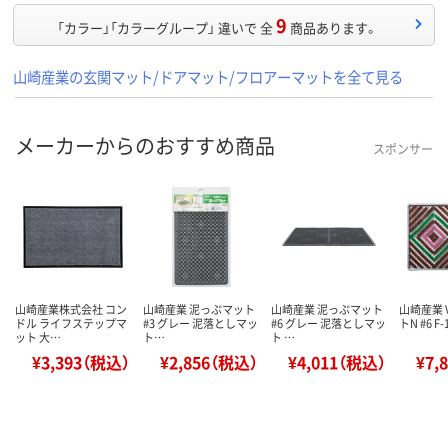
9
「カラー」「カラーグループ」 違いで 全
商品あります。
山崎産業の玄関マット/ドアマット/フロアーマットを全て見る
メーカーからのおすすめ商品
スポンサー
山崎産業株式会社 コン
山崎産業 泥っぷマット
山崎産業 泥っぷマット
山崎産業 
ドル ライフステップマ
#3 グレー 泥落としマッ
#6 グレー 泥落としマッ
トN #6 F-
ット 大…
ト…
ト …
¥3,393（税込）
¥2,856（税込）
¥4,011（税込）
¥7,