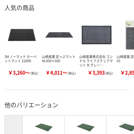
人気の商品
3M ノーマッド カーペ
山崎産業 泥っぷマット
山崎産業株式会社 コン
山崎産業 
ットマット 3100N
#6 854×600
ドル ライフステップマ
#3
ット 大 グレー…
￥3,260～
￥4,011～
￥3,393
￥2,8
（税込）
（税込）
（税込）
他のバリエーション