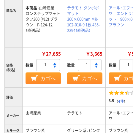
本商品：
山崎産業
テラモト タンポポ
アール・エフ
商品名
ロンステップマット
マット
ワ エントラ
タフ300 (#12) ブラ
360×600mm MR-
ット 900×
ウン F-124-12
102-010-9 1枚 435-
ブラウン
（直送品）
2394（直送品）
￥27,655
￥3,665
￥5
数量
数量
数量
価格
(税込)
カゴへ
カゴへ
カ
評価
3.5
（
4件
）
山崎産業
テラモト
アール・エフ
メーカー
ワ
ブラウン系
グリーン系、ピンク
ブラウン系
カラーグ