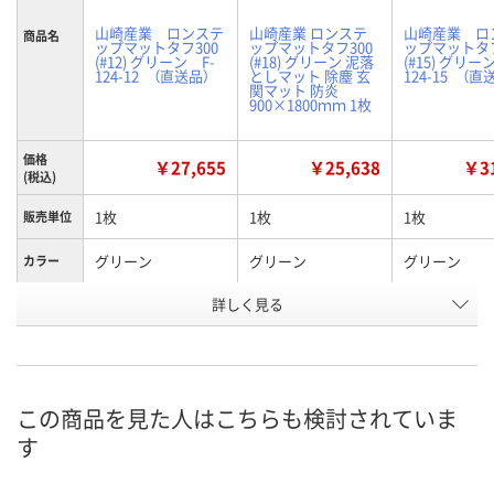
山崎産業 ロンステ
山崎産業 ロンステ
山崎産業 ロ
商品名
ップマットタフ300
ップマットタフ300
ップマットタフ
(#12) グリーン F-
(#18) グリーン 泥落
(#15) グリー
124-12 （直送品）
としマット 除塵 玄
124-15 （直
関マット 防炎
900×1800ｍｍ 1枚
価格
￥27,655
￥25,638
￥31
(税込)
1枚
1枚
1枚
販売単位
グリーン
グリーン
グリーン
カラー
カラーグ
詳しく見る
グリーン系
グリーン系
グリーン系
ループ
お申込番
6704112
6704140
6704121
号
この商品を見た人はこちらも検討されていま
直送品
入荷待ち
直送品
在庫
す
8月25日（火）まで
8月25日（火）
お届け日