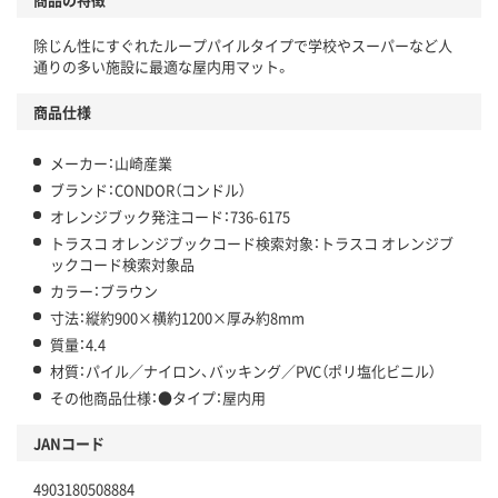
除じん性にすぐれたループパイルタイプで学校やスーパーなど人
通りの多い施設に最適な屋内用マット。
商品仕様
メーカー：山崎産業
ブランド：CONDOR（コンドル）
オレンジブック発注コード：736-6175
トラスコ オレンジブックコード検索対象：トラスコ オレンジブ
ックコード検索対象品
カラー：ブラウン
寸法：縦約900×横約1200×厚み約8mm
質量：4.4
材質：パイル／ナイロン、バッキング／PVC（ポリ塩化ビニル）
その他商品仕様：●タイプ：屋内用
JANコード
4903180508884