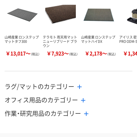
数量
数量
お取り扱い終了しま
した
カゴへ
カ
山崎産業 ロンステップ
テラモト 雨天用マット
山崎産業 ロンステップ
アイリス 密
マットタフ300
ニューリブリード ブラ
マットハイDX
PRO ODM-
ウン
￥13,017～
￥7,923～
￥2,178～
￥1,3
（税込）
（税込）
（税込）
ラグ/マットのカテゴリー
オフィス用品のカテゴリー
作業・研究用品のカテゴリー