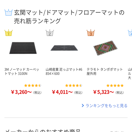
玄関マット/ドアマット/フロアーマットの
売れ筋ランキング
3M ノーマッド カーペッ
山崎産業 泥っぷマット#6
テラモト タンポポマット
山
トマット 3100N
854×600
屋外用
ル
大
￥3,260～
￥4,011～
￥5,323～
（税込）
（税込）
（税込）
ランキングをもっと見る
メーカーからのおすすめ商品