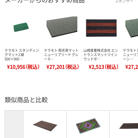
スポンサー
テラモト スタンディン
テラモト 雨天用マット
山崎産業株式会社 エン
テラモト
グマット2 緑
ニューリブリード グレ
トランスマットツイン
ニューリ
500×900…
ー 9…
ウッドボ…
ーン …
¥10,956（税込）
¥27,201（税込）
¥2,513（税込）
¥27,
類似商品と比較