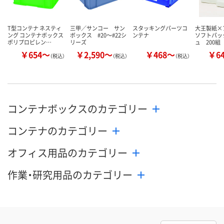
T型コンテナ ネスティ
三甲／サンコー サン
スタッキングパーツコ
大王製紙
ング コンテナボックス
ボックス #20～#22シ
ンテナ
ソフトパッ
ポリプロピレン…
リーズ
ュ 200組
￥654～
￥2,590～
￥468～
￥6
（税込）
（税込）
（税込）
コンテナボックスのカテゴリー
コンテナのカテゴリー
オフィス用品のカテゴリー
作業・研究用品のカテゴリー