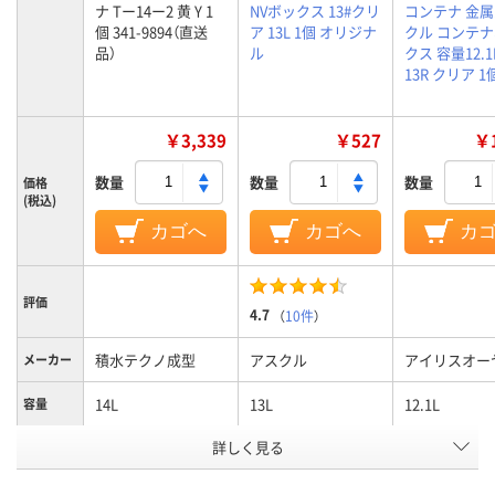
ナ Tー14ー2 黄 Y 1
NVボックス 13#クリ
コンテナ 金
個 341-9894（直送
ア 13L 1個 オリジナ
クル コンテ
品）
ル
クス 容量12.1L
13R クリア 1
￥3,339
￥527
￥1
数量
数量
数量
価格
(税込)
カゴへ
カゴへ
カ
評価
4.7
（
10件
）
積水テクノ成型
アスクル
アイリスオー
メーカー
14L
13L
12.1L
容量
詳しく見る
PP
ポリプロピレン
材質
イエロー系
クリア(透明)系
クリア(透明・
カラーグ