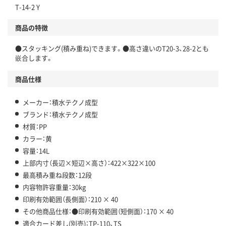
T-14-2 Y
商品の特徴
●スタッキング(積み重ね)できます。●高さ違いのT20-3、28-2とも
嵌合します。
商品仕様
メーカー：積水テクノ成型
ブランド：積水テクノ成型
材質：PP
カラー：黄
容量：14L
上部内寸（長辺×短辺×高さ）：422×322×100
最高積み重ね段数：12段
内容物許容重量：30kg
印刷有効範囲（長側面）：210 × 40
その他商品仕様：●印刷有効範囲（短側面）：170 × 40
適合カード差し(別売)：TP-110、TS