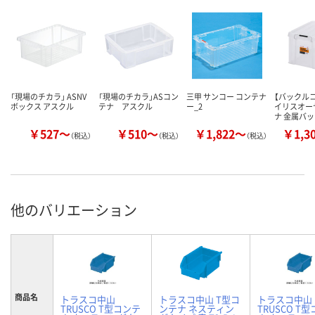
「現場のチカラ」 ASNV
「現場のチカラ」ASコン
三甲 サンコー コンテナ
【バックル
ボックス アスクル
テナ アスクル
ー_2
イリスオー
ナ 金属バ
￥527～
￥510～
￥1,822～
￥1,3
（税込）
（税込）
（税込）
他のバリエーション
商品名
トラスコ中山
トラスコ中山 T型コ
トラスコ中山
TRUSCO T型コンテ
ンテナ ネスティン
TRUSCO T