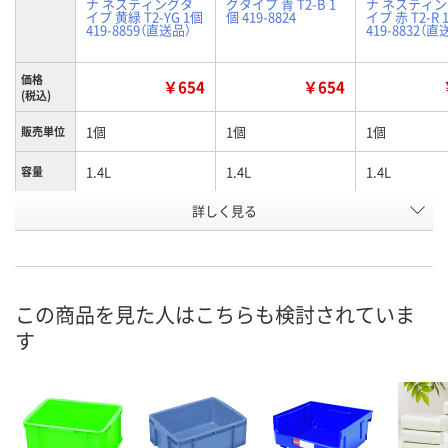
ナ ネスティングタ
グタイプ 青 T2-B 1
ナ ネスティ
イプ 黄緑 T2-YG 1個
個 419-8824
イプ 赤 T2-R 
419-8859（直送品）
419-8832（直
価格
￥654
￥654
(税込)
1個
1個
1個
販売単位
1.4L
1.4L
1.4L
容量
詳しく見る
イエローグリーン
ブルー
レッド
カラー
お申込番
K401981
K401869
K401870
号
あり
入荷待ち
あり
在庫
この商品を見た人はこちらも検討されていま
す
8月12日（水）
8月12日（水）
お届け日
数量
数量
お取り扱い終了しま
した
カゴへ
カ