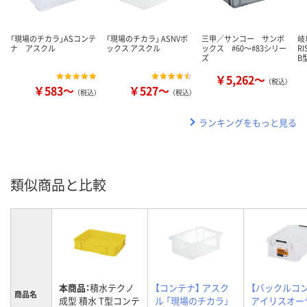
「現場のチカラ」ASコンテ
「現場のチカラ」 ASNVボ
三甲／サンコー サンボ
岐
ナ アスクル
ックス アスクル
ックス #60～#83シリー
R
ズ
B
￥5,262～
（税込）
￥583～
￥527～
（税込）
（税込）
ランキングをもっと見る
類似商品と比較
本商品：
積水テクノ
【コンテナ】 アスク
【バックルコ
商品名
成型 積水 T型コンテ
ル 「現場のチカラ」
アイリスオー