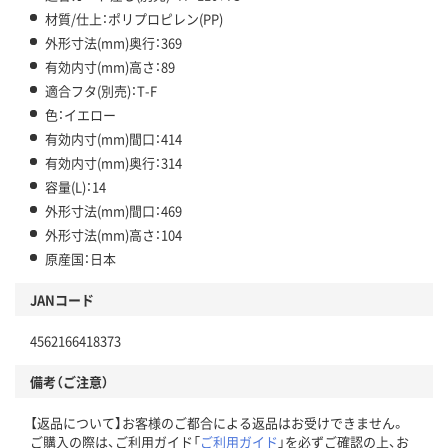
材質/仕上：ポリプロピレン(PP)
外形寸法(mm)奥行：369
有効内寸(mm)高さ：89
適合フタ(別売)：T-F
色：イエロー
有効内寸(mm)間口：414
有効内寸(mm)奥行：314
容量(L)：14
外形寸法(mm)間口：469
外形寸法(mm)高さ：104
原産国：日本
JANコード
4562166418373
備考（ご注意）
【返品について】お客様のご都合による返品はお受けできません。
ご購入の際は、ご利用ガイド「
ご利用ガイド
」を必ずご確認の上、お