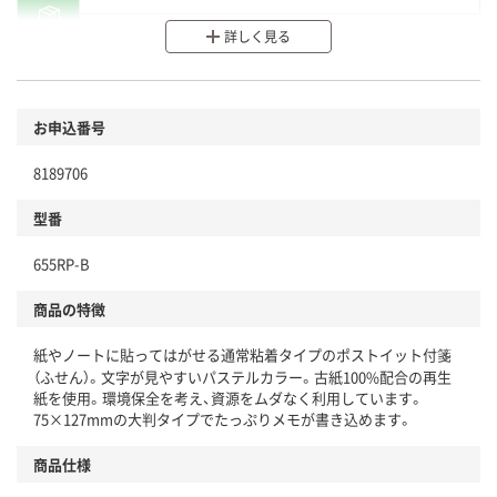
分別・リサイクルしやすい設計
詳しく見る
環境に配慮した材料を使用
商品
お申込番号
本体
省資源・省エネ・節水
8189706
分別・リサイクルしやすい設計
型番
独自の回収スキームがある
655RP-B
仕組
アスクルで資源循環している
商品の特徴
温室効果ガスなどの削減
紙やノートに貼ってはがせる通常粘着タイプのポストイット付箋
この商品の環境配慮ポイントです。下記商品詳細「
（ふせん）。文字が見やすいパステルカラー。古紙100%配合の再生
アスクル商品環境スコア詳細／加点項目
」で確認できます。
紙を使用。環境保全を考え、資源をムダなく利用しています。
75×127mmの大判タイプでたっぷりメモが書き込めます。
商品仕様