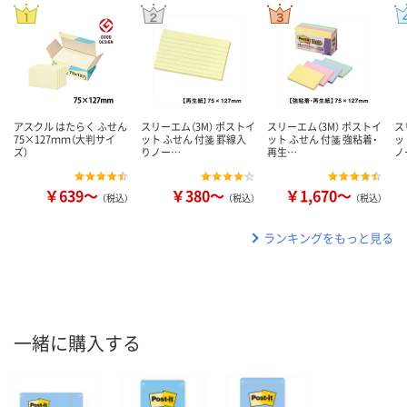
アスクル はたらく ふせん
スリーエム（3M） ポストイ
スリーエム（3M） ポストイ
ス
75×127ｍｍ（大判サイ
ット ふせん 付箋 罫線入
ット ふせん 付箋 強粘着・
ッ
ズ）
りノー…
再生…
ノ
￥639～
￥380～
￥1,670～
（税込）
（税込）
（税込）
ランキングをもっと見る
一緒に購入する