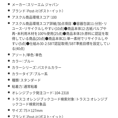
メーカー：スリーエム ジャパン
ブランド：Post-it（ポスト・イット）
アスクル商品環境スコア：100
アスクル商品環境スコア詳細/加点項目：●容器包装11:分別・リ
ユース・リサイクルしやすい(10点)●商品本体12:古紙パルプや
再・未利用木材を100％使用(25点)●商品本体19:原料に認証を取
得している商品(20点)●商品本体21:単一素材でリサイクルしや
すい(5点)●仕組み30-2:SBT認証取得/SBT準拠目標を設定してい
る(40点)
アソート/単色：単色
カラー：ブルー
カラーシリーズ：パステルカラー
カラータイプ：ブルー系
種類：スタンダード
粘着力：通常粘着
オレンジブック発注コード：104-2318
トラスコ オレンジブックコード検索対象：トラスコ オレンジブ
ックコード検索対象品
サイズ：75×127mm
ブランド：Post-it（ポスト・イット）