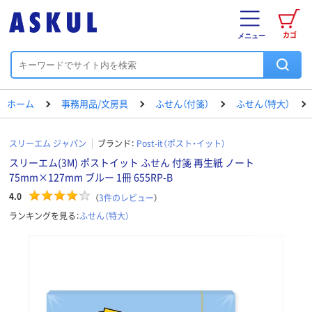
カゴ
メニュー
ホーム
事務用品/文房具
ふせん（付箋）
ふせん（特大）
スリーエム ジャパン
ブランド：
Post-it（ポスト・イット）
スリーエム(3M) ポストイット ふせん 付箋 再生紙 ノート
75mm×127mm ブルー 1冊 655RP-B
4.0
（
3
件のレビュー
）
ランキングを見る：
ふせん（特大）