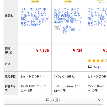
スリーエム(3M) ポ
スリーエム(3M) ポ
スリーエム(3M
ストイット ふせん
ストイット ふせん
ストイット 
付箋 再生紙 ノート
付箋 再生紙 ノート
付箋 再生紙 
商品名
150mm×100mm イ
150mm×100mm イ
75mm×100
エロー 1セット（10
エロー 1冊 659RP-Y
エロー 1パック
冊入） 659RP-Y
冊入） 6571-Y
ふせん
150×100mm
2 位
価格
￥7,136
￥724
￥2
(税込)
評価
4.2
（
4件
）
1セット（10冊入）
1パック（1冊入）
1パック（10冊
販売単位
150×100mm イエ
150×100mm イエ
75×100mm
商品タイ
プ
ロー 1冊
ロー 1冊
ー 10冊
お申込番
詳しく見る
HR14483
8235765
531229
号