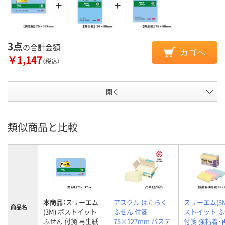
3点
の合計金額
カゴへ
￥1,147
（税込）
開く
類似商品と比較
本商品：
スリーエム
アスクル はたらく
スリーエム(3M
商品名
(3M) ポストイット
ふせん 付箋
ストイット 
ふせん 付箋 再生紙
75×127mm パステ
付箋 強粘着・