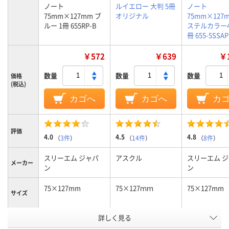
ノート
ルイエロー 大判 5冊
ノート
75mm×127mm ブ
オリジナル
75mm×127
ルー 1冊 655RP-B
ステルカラー4
冊 655-5SSAP
￥572
￥639
￥1
数量
数量
数量
価格
(税込)
カゴへ
カゴへ
カ
評価
4.0
4.5
4.8
（
3件
）
（
14件
）
（
8件
）
スリーエム ジャパ
アスクル
スリーエム 
メーカー
ン
ン
75×127mm
75×127ｍｍ
75×127mm
サイズ
詳しく見る
通常粘着
通常粘着
強粘着
粘着力