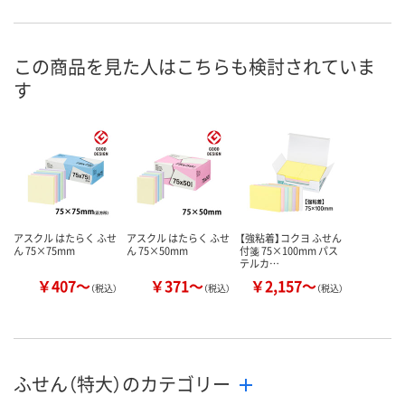
4点
あり
5点
在庫
8月9日（日）
8月9日（日）
8月9日（日）
お届け日
この商品を見た人はこちらも検討されていま
す
数量
数量
数量
カゴへ
カゴへ
カ
アスクル はたらく ふせ
アスクル はたらく ふせ
【強粘着】コクヨ ふせん
ん 75×75mm
ん 75×50mm
付箋 75×100mm パス
テルカ…
￥407～
￥371～
￥2,157～
（税込）
（税込）
（税込）
ふせん（特大）のカテゴリー