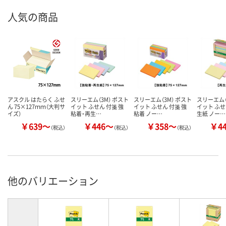
人気の商品
アスクル はたらく ふせ
スリーエム（3M） ポスト
スリーエム（3M） ポスト
スリーエム（
ん 75×127ｍｍ（大判サ
イット ふせん 付箋 強
イット ふせん 付箋 強
イット ふせ
イズ）
粘着・再生…
粘着 ノー…
生紙 ノー…
￥639～
￥446～
￥358～
￥4
（税込）
（税込）
（税込）
他のバリエーション