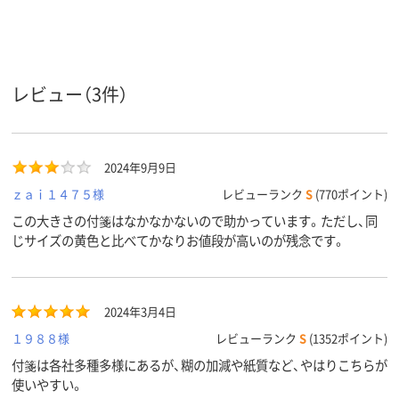
スタンダード
スタンダード
スタンダード
種類
ブルー系
イエロー系
イエロー系、
カラータ
ン系、ピンク
レビュー（3件）
イプ
ー系
カラーシ
パステルカラー
パステルカラー
パステルカラ
リーズ
2024年9月9日
アスクル
ｚａｉ１４７５様
レビューランク
S
(770ポイント)
商品環境
100
75
120
スコア
この大きさの付箋はなかなかないので助かっています。ただし、同
じサイズの黄色と比べてかなりお値段が高いのが残念です。
2024年3月4日
１９８８様
レビューランク
S
(1352ポイント)
付箋は各社多種多様にあるが、糊の加減や紙質など、やはりこちらが
使いやすい。