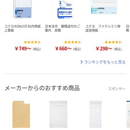
コクヨ KOKUYO 社内用紙
日本法令 書類送付のご
コクヨ ファクシミリ用
日
上質紙
案内 庶務
送信用紙
務
￥749～
￥660～
￥298～
（税込）
（税込）
（税込）
ランキングをもっと見る
メーカーからのおすすめ商品
スポンサー