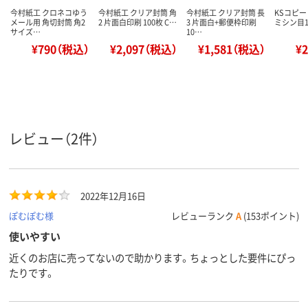
今村紙工 クロネコゆう
今村紙工 クリア封筒 角
今村紙工 クリア封筒 長
KSコピー
メール用 角切封筒 角2
2 片面白印刷 100枚 C…
3 片面白+郵便枠印刷
ミシン目15
サイズ…
10…
¥790（税込）
¥2,097（税込）
¥1,581（税込）
¥
レビュー（2件）
2022年12月16日
ぽむぽむ様
レビューランク
A
(153ポイント)
使いやすい
近くのお店に売ってないので助かります。ちょっとした要件にぴっ
たりです。