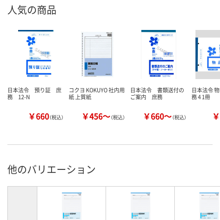
人気の商品
日本法令 預り証 庶
コクヨ KOKUYO 社内用
日本法令 書類送付の
日本法令 物
務 12-N
紙 上質紙
ご案内 庶務
務 4 1冊
￥660
￥456～
￥660～
￥
（税込）
（税込）
（税込）
他のバリエーション