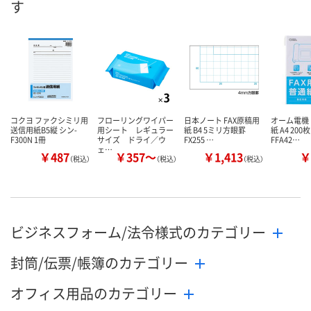
す
数量
数量
数量
カゴへ
カゴへ
カ
コクヨ ファクシミリ用
フローリングワイパー
日本ノート FAX原稿用
オーム電機 
送信用紙B5縦 シン-
用シート レギュラー
紙 B4 5ミリ方眼罫
紙 A4 200枚
F300N 1冊
サイズ ドライ／ウ
FX255 …
FFA42…
ェ…
￥487
￥357～
￥1,413
￥
（税込）
（税込）
（税込）
ビジネスフォーム/法令様式のカテゴリー
封筒/伝票/帳簿のカテゴリー
オフィス用品のカテゴリー