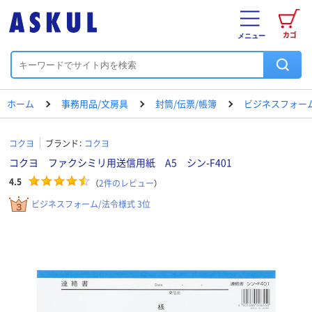
カゴ
メニュー
ホーム
事務用品/文房具
封筒/伝票/帳簿
ビジネスフォー
コクヨ
ブランド：
コクヨ
コクヨ ファクシミリ用送信用紙 A5 シン-F401
4.5
（
2
件のレビュー
）
ビジネスフォーム/法令様式 3位