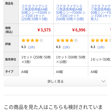
商品名
コクヨ ファクシミ
コクヨ ファクシミ
コクヨ ファ
リ用送信用紙A4縦
リ用送信用紙A4縦
リ用送信用紙
50枚シンーF200N シ
50枚シンーF200N シ
50枚シンーF2
ン-F200 1セット
ン-F200 1セット
ン-F200 1セッ
(250枚:50枚×5冊)
(500枚:50枚×10冊)
枚入)
価格
￥3,575
￥6,996
(税込)
評価
4.3
4.3
4.3
（
3件
）
（
3件
）
（
3件
）
1セット（250枚：50枚
1セット（500枚：50枚
1セット（50枚
販売単位
×5冊）
×10冊）
A4縦
A4縦
A4縦
タイプ
お申込番
詳しく見る
A527566
4245665
KU78940
号
2点
1点
あり
在庫
8月9日（日）
8月9日（日）
8月9日（日）
お届け日
この商品を見た人はこちらも検討されていま