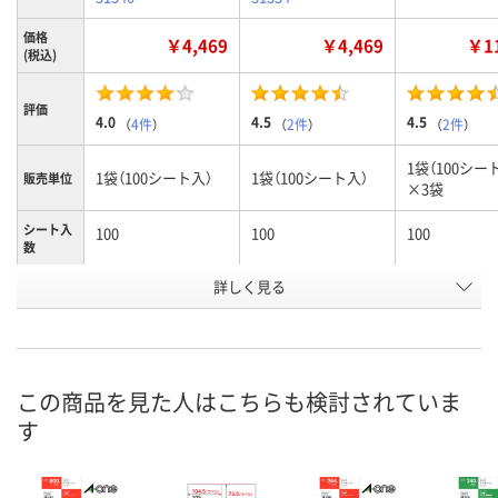
価格
￥4,469
￥4,469
￥11
(税込)
評価
4.0
4.5
4.5
（
4件
）
（
2件
）
（
2件
）
1袋（100シー
1袋（100シート入）
1袋（100シート入）
販売単位
×3袋
シート入
100
100
100
数
詳しく見る
10面
12面
12面
ラベルサ
イズ
（86.4×50.8mm）
（86.4×42.3mm）
（86.4×42.3
お申込番
9502273
9502246
9687098
号
この商品を見た人はこちらも検討されていま
あり
あり
3点
在庫
す
8月10日（月）
8月10日（月）
8月10日（月）
お届け日