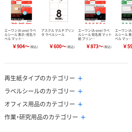
数量
数量
数量
カゴへ
カゴへ
カ
エーワン（A-one）ラベ
アスクル マルチプリン
エーワン（A-one）ラベ
エーワン（A-
ルシール 表示・宛名ラ
タ ラベルシール
ルシール 宛名用 マット
ルシール 
ベル マット…
紙 プリン…
ベル マッ…
￥904～
￥600～
￥873～
￥5
（税込）
（税込）
（税込）
再生紙タイプのカテゴリー
ラベルシールのカテゴリー
オフィス用品のカテゴリー
作業・研究用品のカテゴリー