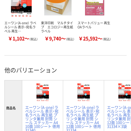
エーワン（A-one） ラベ
東洋印刷 マルチタイ
スマートバリュー 再生
ルシール 表示・宛名ラ
プ エコロジー再生紙
OAラベル
ベル 再生…
ラベル
￥1,102～
￥9,740～
￥25,592～
（税込）
（税込）
（税込）
他のバリエーション
エーワン（A-one）ラ
エーワン（A-one）ラ
エーワン（A-o
商品名
ベルシール 表示・宛
ベルシール 表示・宛
ベルシール 表
名ラベル 再生紙 プ
名ラベル 再生紙 プ
名ラベル 再生
リンタ兼用 封筒 シ
リンタ兼用 封筒 シ
リンタ兼用 封筒
ール ステッカー A4
ール ステッカー A4
12面 100シ
10面 100シート 徳用
12面 100シート 徳用
31334×3袋
31340
31334