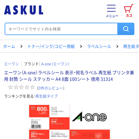
カゴ
メニュー
ホーム
トナー/インク/コピー用紙
ラベルシール
再生紙
エーワン
ブランド：
A-one（エーワン）
エーワン（A-one）ラベルシール 表示・宛名ラベル 再生紙 プリンタ兼
用 封筒 シール ステッカー A4 8面 100シート 徳用 31314
（
0
件のレビュー
）
ランキングを見る：
再生紙タイプ