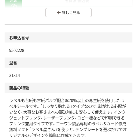
包装
省資源・無包装
分別・リサイクルしやすい設計
詳しく見る
環境に配慮した材料を使用
商品
お申込番号
本体
省資源・省エネ・節水
9502228
分別・リサイクルしやすい設計
型番
独自の回収スキームがある
31314
仕組
アスクルで資源循環している
商品の特徴
温室効果ガスなどの削減
ラベルも台紙も古紙パルプ配合率70％以上の再生紙を使用したラ
この商品の環境配慮ポイントです。下記商品詳細「
ベルシールです。「しっかり貼れる」タイプなので、剥がれる心配が
アスクル商品環境スコア詳細／加点項目
」で確認できます。
少なく、大事なお客さまへの郵送物にも安心して使えます。インク
ジェットプリンタ、レーザープリンタ、コピー機などで印刷できる
プリンタ兼用タイプです。エーワン製品専用のラベル&カード作成
無料ソフト「ラベル屋さん」を使うと、テンプレートを選ぶだけでオ
リジナルのデザインを簡単に作成できます。