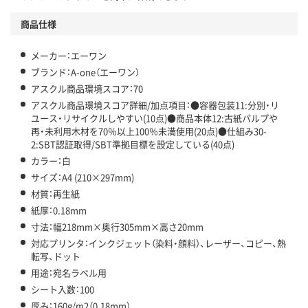
商品仕様
メーカー：エーワン
ブランド：A-one（エーワン）
アスクル商品環境スコア：70
アスクル商品環境スコア詳細/加点項目：●容器包装11:分別・リ
ユース・リサイクルしやすい(10点)●商品本体12:古紙パルプや
再・未利用木材を70％以上100％未満使用(20点)●仕組み30-
2:SBT認証取得/SBT準拠目標を設定している(40点)
カラー：白
サイズ：A4 (210×297mm)
材質：再生紙
紙厚：0.18mm
寸法：幅218mm×奥行305mm×高さ20mm
対応プリンタ：インクジェット（染料・顔料）、レーザー、コピー、熱
転写、ドット
用途：宛名ラベル用
シート入数：100
厚み：160g/m2（0.18mm）