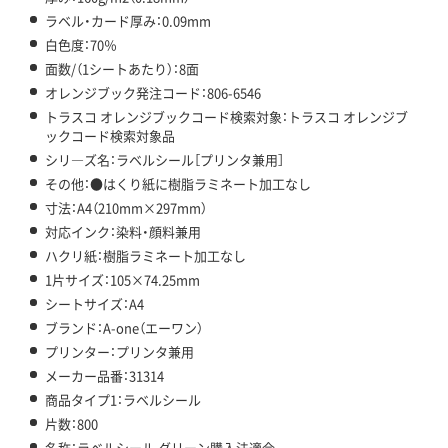
ラベル・カード厚み：0.09mm
白色度：70％
面数/（1シートあたり）：8面
オレンジブック発注コード：806-6546
トラスコ オレンジブックコード検索対象：トラスコ オレンジブ
ックコード検索対象品
シリ―ズ名：ラベルシール［プリンタ兼用］
その他：●はくり紙に樹脂ラミネート加工なし
寸法：A4（210mm×297mm）
対応インク：染料・顔料兼用
ハクリ紙：樹脂ラミネート加工なし
1片サイズ：105×74.25mm
シートサイズ：A4
ブランド：A-one（エーワン）
プリンター：プリンタ兼用
メーカー品番：31314
商品タイプ1：ラベルシール
片数：800
名称：ラベルシール グリーン購入法適合