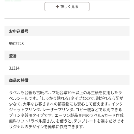
分別・リサイクルしやすい設計
詳しく見る
環境に配慮した材料を使用
商品
お申込番号
本体
省資源・省エネ・節水
9502228
分別・リサイクルしやすい設計
型番
独自の回収スキームがある
31314
仕組
アスクルで資源循環している
商品の特徴
温室効果ガスなどの削減
ラベルも台紙も古紙パルプ配合率70％以上の再生紙を使用したラ
この商品の環境配慮ポイントです。下記商品詳細「
ベルシールです。「しっかり貼れる」タイプなので、剥がれる心配が
アスクル商品環境スコア詳細／加点項目
」で確認できます。
少なく、大事なお客さまへの郵送物にも安心して使えます。インク
ジェットプリンタ、レーザープリンタ、コピー機などで印刷できる
プリンタ兼用タイプです。エーワン製品専用のラベル&カード作成
無料ソフト「ラベル屋さん」を使うと、テンプレートを選ぶだけでオ
リジナルのデザインを簡単に作成できます。