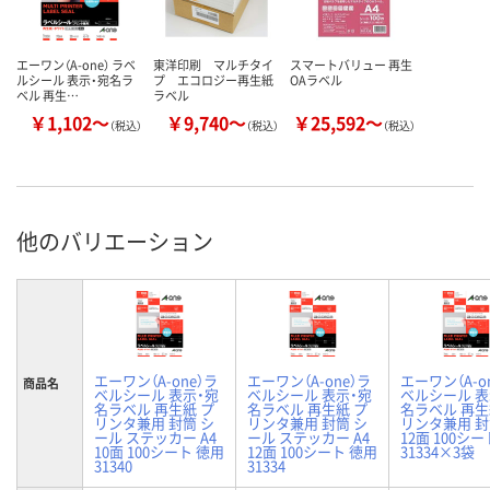
エーワン（A-one） ラベ
東洋印刷 マルチタイ
スマートバリュー 再生
ルシール 表示・宛名ラ
プ エコロジー再生紙
OAラベル
ベル 再生…
ラベル
￥1,102～
￥9,740～
￥25,592～
（税込）
（税込）
（税込）
他のバリエーション
エーワン（A-one）ラ
エーワン（A-one）ラ
エーワン（A-o
商品名
ベルシール 表示・宛
ベルシール 表示・宛
ベルシール 表
名ラベル 再生紙 プ
名ラベル 再生紙 プ
名ラベル 再生
リンタ兼用 封筒 シ
リンタ兼用 封筒 シ
リンタ兼用 封筒
ール ステッカー A4
ール ステッカー A4
12面 100シ
10面 100シート 徳用
12面 100シート 徳用
31334×3袋
31340
31334