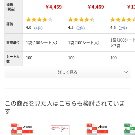
価格
￥4,469
￥4,469
￥11
(税込)
評価
4.0
4.5
4.5
（
4件
）
（
2件
）
（
2件
）
1袋（100シー
1袋（100シート入）
1袋（100シート入）
販売単位
×3袋
シート入
100
100
100
数
詳しく見る
10面
12面
12面
ラベルサ
イズ
（86.4×50.8mm）
（86.4×42.3mm）
（86.4×42.3
お申込番
9502273
9502246
9687098
号
この商品を見た人はこちらも検討されていま
あり
あり
3点
在庫
す
8月8日（土）
8月8日（土）
8月8日（土）
お届け日
数量
数量
数量