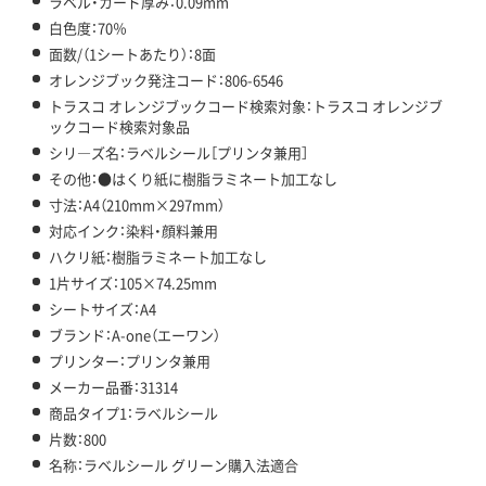
ラベル・カード厚み：0.09mm
白色度：70％
面数/（1シートあたり）：8面
オレンジブック発注コード：806-6546
トラスコ オレンジブックコード検索対象：トラスコ オレンジブ
ックコード検索対象品
シリ―ズ名：ラベルシール［プリンタ兼用］
その他：●はくり紙に樹脂ラミネート加工なし
寸法：A4（210mm×297mm）
対応インク：染料・顔料兼用
ハクリ紙：樹脂ラミネート加工なし
1片サイズ：105×74.25mm
シートサイズ：A4
ブランド：A-one（エーワン）
プリンター：プリンタ兼用
メーカー品番：31314
商品タイプ1：ラベルシール
片数：800
名称：ラベルシール グリーン購入法適合