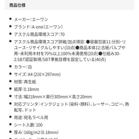
商品仕様
メーカー：エーワン
ブランド：A-one（エーワン）
アスクル商品環境スコア：70
アスクル商品環境スコア詳細/加点項目：●容器包装11:分別・リ
ユース・リサイクルしやすい(10点)●商品本体12:古紙パルプや
再・未利用木材を70％以上100％未満使用(20点)●仕組み30-
2:SBT認証取得/SBT準拠目標を設定している(40点)
カラー：白
サイズ：A4 (210×297mm)
材質：再生紙
紙厚：0.18mm
寸法：幅218mm×奥行305mm×高さ20mm
対応プリンタ：インクジェット（染料・顔料）、レーザー、コピー、熱
転写、ドット
用途：宛名ラベル用
シート入数：100
厚み：160g/m2（0.18mm）