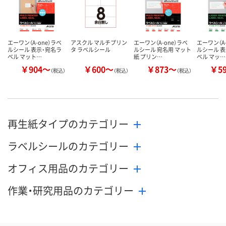
カゴへ
カゴへ
カ
エーワン（A-one）ラベ
アスクル マルチプリン
エーワン（A-one）ラベ
エーワン（A-
ルシール 表示・宛名ラ
タ ラベルシール
ルシール 宛名用 マット
ルシール 
ベル マット…
紙 プリン…
ベル マッ…
￥904～
￥600～
￥873～
￥5
（税込）
（税込）
（税込）
再生紙タイプのカテゴリー
ラベルシールのカテゴリー
オフィス用品のカテゴリー
作業・研究用品のカテゴリー