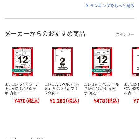
ランキングをもっと見る
メーカーからのおすすめ商品
スポンサー
エレコム ラベルシール
エレコム ラベルシール
エレコム ラベルシール
エレコム 
キレイにはがせる 表
表示・宛名ラベル プリ
キレイにはがせる 表
ECNL4S
示・宛名…
ンタ兼…
示・宛名…
ル 表…
¥478（税込）
¥1,280（税込）
¥478（税込）
¥