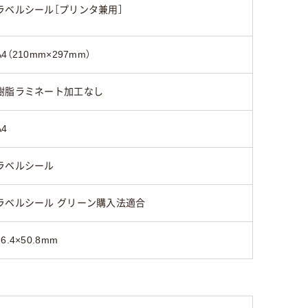
ラベルシール［プリンタ兼用］
A4（210mm×297mm）
樹脂ラミネート加工なし
A4
ラベルシール
ラベルシール グリーン購入法適合
86.4×50.8mm