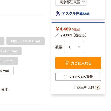
アスクル在庫商品
￥4,469
（税込）
／ ￥4,063 （税抜き）
）
14面（86.4×38.1mm）
数量
×74.25mm）
33.9mm）
カゴに入れる
97mm）
マイカタログ登録
商品を比較
ります。