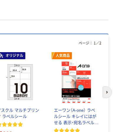
ページ：
1
／
2
オリジナル
人気商品
本気プ
次のスライド
アスクル マルチプリン
エーワン（A-one） ラベ
エーワン（A
タ ラベルシール
ルシール キレイにはが
シール 表
せる 表示・宛名ラベル
マット紙 
プリンタ兼用 封筒 シー
封筒 12面