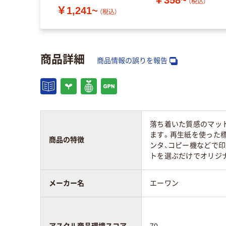
面
（税込）
￥1,241~
（税込）
商品詳細
商品情報の誤りを報告
落ち着いた質感のマッ
ます。再生紙を使った
商品の特徴
ンタ、コピー機などで
トを選ぶだけでオリジ
メーカー名
エーワン
アスクル商品環境スコア
70