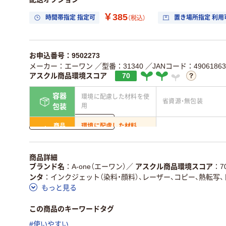
￥385
時間帯指定 指定可
置き場所指定 利用
（税込）
お申込番号：9502273
メーカー：エーワン
／型番：31340
／JANコード：49061863
アスクル商品環境スコア
70
容器
環境に配慮した材料を使
省資源・無包装
用
包装
詳しく見る
商品
環境に配慮した材料
省資源・省エネ・節水
本体
を使用
独自の回収スキームがあ
アスクルで資源循環し
商品詳細
仕組
る
ている
ブランド名
A-one（エーワン）
／
アスクル商品環境スコア
7
ンタ
インクジェット（染料・顔料）、レーザー、コピー、熱転写、
この商品の環境配慮ポイントです。詳しくはページ下部の商品
もっと見る
ア詳細／加点項目
」で確認できます。
この商品のキーワードタグ
#使いやすい