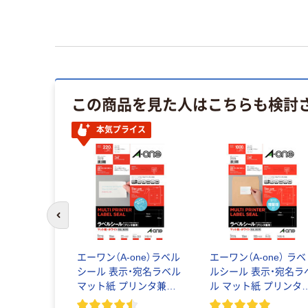
この商品を見た人はこちらも検討
本気プライス
前のスライドへ
エーワン（A-one）ラベル
エーワン（A-one） ラベ
シール 表示・宛名ラベル
ルシール 表示・宛名ラ
マット紙 プリンタ兼用
ル マット紙 プリンタ
10面 四辺余白付
用 封筒