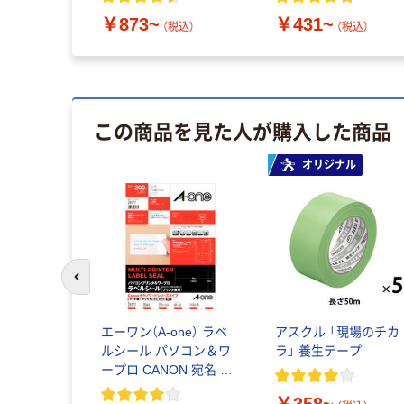
86.4×50.8mm
￥873~
￥431~
（税込）
（税込）
この商品を見た人が購入した商品
オリジナル
前のスライドへ
エーワン（A-one） ラベ
アスクル 「現場のチカ
ルシール パソコン＆ワ
ラ」 養生テープ
ープロ CANON 宛名 プ
リンタ兼用 封筒 A4 10
￥358~