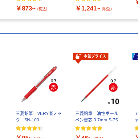
A4 12面
￥873~
￥1,241~
（税込）
（税込）
本気プライス
三菱鉛筆 VERY楽ノッ
三菱鉛筆 油性ボール
ク SN-100
ペン替芯 0.7mm S-7S
￥85~
￥46~