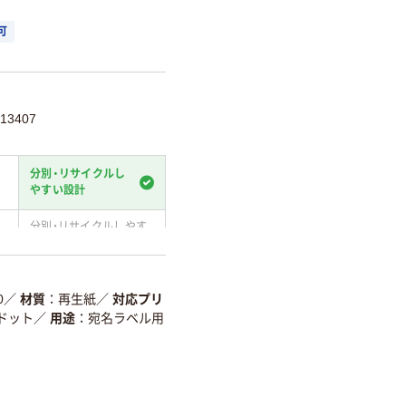
可
13407
分別・リサイクルし
やすい設計
分別・リサイクルしやす
い設計
温室効果ガスなどの
削減
0
／
材質
再生紙
／
対応プリ
ドット
／
用途
宛名ラベル用
詳細「
アスクル商品環境スコ