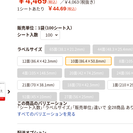
￥4,469
／￥4,063（税抜き）
（税込）
￥44.69
1シートあたり
（税込）
販売単位：1袋（100シート入）
シート入数
65面（38.1×21.2mm）
44面（48.3×25.4mm
ラベルサイズ
12面（86.4×42.3mm）
10面（86.4×50.8mm）
8面（105
4面（105×148.5mm）
20面（42×74.25mm）
24面（66×
21面（70×38.1mm）
18面（70×42.3mm）
1面（210×2
92面（45×10mm）
27面（56×25mm）
この商品のバリエーション
「シート入数」「ラベルサイズ」「販売単位」違いで 全28商品 あ
すべてのバリエーションを見る
配送オプション