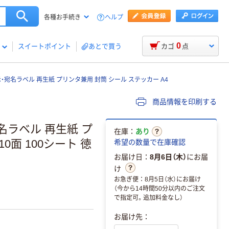
ヘルプ
各種お手続き
0
スイートポイント
あとで買う
カゴ
点
表示・宛名ラベル 再生紙 プリンタ兼用 封筒 シール ステッカー A4
商品情報を印刷する
宛名ラベル 再生紙 プ
在庫：
あり
0面 100シート 徳
希望の数量で在庫確認
お届け日：
8月6日（木）
にお届
け
。
お急ぎ便：8月5日（水）にお届け
（今から14時間50分以内のご注文
で指定可。追加料金なし）
お届け先：