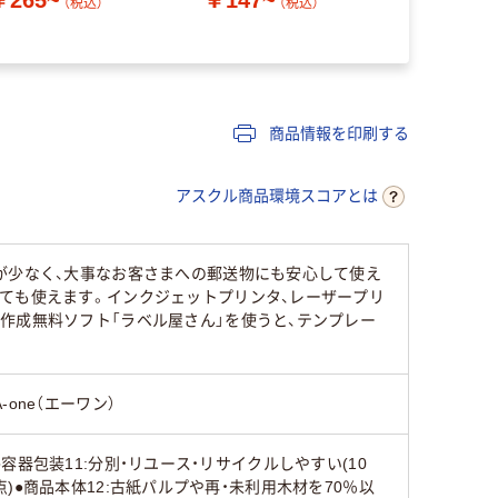
（税込）
（税込）
￥78~
（
商品情報を印刷する
アスクル商品環境スコアとは
が少なく、大事なお客さまへの郵送物にも安心して使え
ても使えます。インクジェットプリンタ、レーザープリ
作成無料ソフト「ラベル屋さん」を使うと、テンプレー
A-one（エーワン）
●容器包装11:分別・リユース・リサイクルしやすい(10
点)●商品本体12:古紙パルプや再・未利用木材を70％以