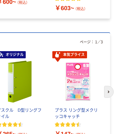
￥600~
ル A4
白付
（税込）
￥603~
￥873~
（税込）
ページ：
1
／
3
オリジナル
本気プライス
オリジ
次のスライド
アスクル D型リングフ
プラス リング型メクリ
アスクル 
ァイル
ッコキャッチ
ードマーカ
容量２倍
￥265~
￥147~