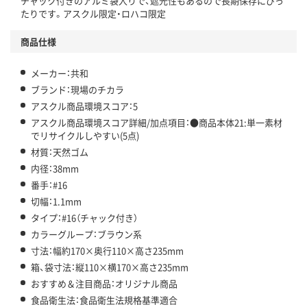
チャック付きのアルミ袋入りで、遮光性もあるので長期保存にぴっ
たりです。アスクル限定・ロハコ限定
商品仕様
メーカー：共和
ブランド：現場のチカラ
アスクル商品環境スコア：5
アスクル商品環境スコア詳細/加点項目：●商品本体21:単一素材
でリサイクルしやすい(5点)
材質：天然ゴム
内径：38mm
番手：#16
切幅：1.1mm
タイプ：#16（チャック付き）
カラーグループ：ブラウン系
寸法：幅約170×奥行110×高さ235mm
箱、袋寸法：縦110×横170×高さ235mm
おすすめ＆注目商品：オリジナル商品
食品衛生法：食品衛生法規格基準適合