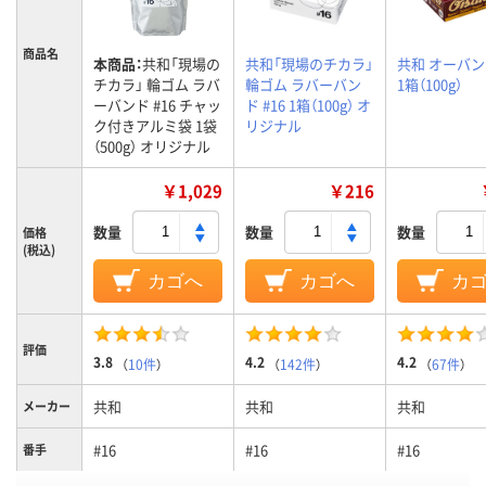
商品名
本商品：
共和「現場の
共和「現場のチカラ」
共和 オーバンド
チカラ」 輪ゴム ラバ
輪ゴム ラバーバン
1箱（100g）
ーバンド #16 チャッ
ド #16 1箱（100g） オ
ク付きアルミ袋 1袋
リジナル
（500g） オリジナル
￥1,029
￥216
数量
数量
数量
価格
(税込)
カゴへ
カゴへ
カ
評価
3.8
4.2
4.2
（
10件
）
（
142件
）
（
67件
）
共和
共和
共和
メーカー
#16
#16
#16
番手