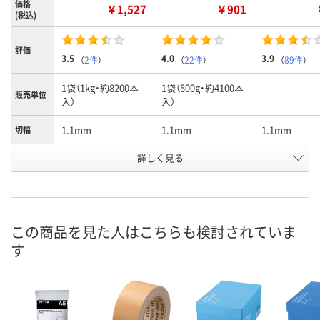
価格
￥1,527
￥901
(税込)
評価
3.5
4.0
3.9
（
2件
）
（
22件
）
（
89件
）
1袋（1kg・約8200本
1袋（500g・約4100本
販売単位
入）
入）
1.1mm
1.1mm
1.1mm
切幅
詳しく見る
#14
#14
#16
タイプ
お申込番
AR38262
9411197
3469055
号
あり
あり
あり
在庫
この商品を見た人はこちらも検討されていま
す
8月8日（土）
8月8日（土）
8月8日（土）
お届け日
数量
数量
数量
カゴへ
カゴへ
カ