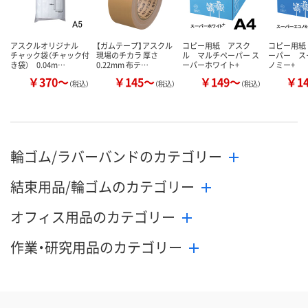
アスクルオリジナル
【ガムテープ】アスクル
コピー用紙 アスク
コピー用紙
チャック袋（チャック付
現場のチカラ 厚さ
ル マルチペーパー ス
ーパー ス
き袋） 0.04m…
0.22mm 布テ…
ーパーホワイト+
ノミー+
￥370～
￥145～
￥149～
￥1
（税込）
（税込）
（税込）
輪ゴム/ラバーバンドのカテゴリー
結束用品/輪ゴムのカテゴリー
オフィス用品のカテゴリー
作業・研究用品のカテゴリー