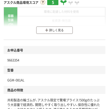
5
アスクル商品環境スコア
環境に配慮した材料を使用
容器
包装
省資源・無包装
分別・リサイクルしやすい設計
詳しく見る
環境に配慮した材料を使用
商品
お申込番号
本体
省資源・省エネ・節水
9663354
分別・リサイクルしやすい設計
型番
独自の回収スキームがある
仕組
GGM-081AL
アスクルで資源循環している
商品の特徴
温室効果ガスなどの削減
共和製造の輪ゴムが、アスクル限定で驚嘆プライス！500gのたっぷ
この商品の環境配慮ポイントです。下記商品詳細「
り大容量で経済的。開閉しやすく取り出しやすい、保存性に優れた
アスクル商品環境スコア詳細／加点項目
」で確認できます。