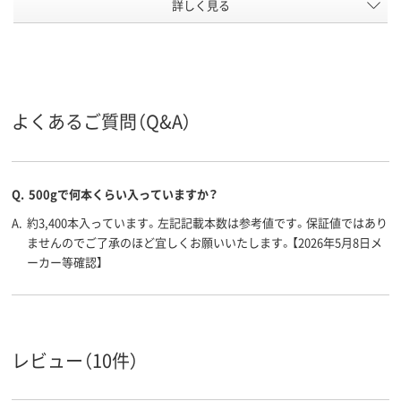
詳しく見る
ブラウン系
ブラウン系
ブラウン系
カラーグ
ループ
輪ゴム・ゴムバンド
輪ゴム・ゴムバンド
輪ゴム・ゴム
種別
アスクル
よくあるご質問（Q&A）
商品環境
5
45
スコア
Q.
500gで何本くらい入っていますか？
A.
約3,400本入っています。左記記載本数は参考値です。保証値ではあり
ませんのでご了承のほど宜しくお願いいたします。【2026年5月8日メ
ーカー等確認】
レビュー（10件）