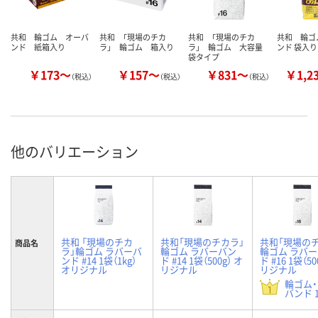
共和 輪ゴム オーバ
共和 「現場のチカ
共和 「現場のチカ
共和 輪ゴ
ンド 紙箱入り
ラ」 輪ゴム 箱入り
ラ」 輪ゴム 大容量
ンド 袋入り
袋タイプ
￥173～
￥157～
￥831～
￥1,2
（税込）
（税込）
（税込）
他のバリエーション
共和 「現場のチカ
共和「現場のチカラ」
共和「現場の
商品名
ラ」輪ゴム ラバーバ
輪ゴム ラバーバン
輪ゴム ラバ
ンド #14 1袋（1kg）
ド #14 1袋（500g） オ
ド #16 1袋（50
オリジナル
リジナル
リジナル
輪ゴム
バンド 1