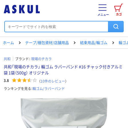
カゴ
メニュー
ホーム
テープ/梱包資材/店舗用品
結束用品/輪ゴム
輪ゴ
共和
ブランド：
現場のチカラ
共和「現場のチカラ」 輪ゴム ラバーバンド #16 チャック付きアルミ
袋 1袋（500g） オリジナル
3.8
（
10
件のレビュー
）
ランキングを見る：
輪ゴム/ラバーバンド