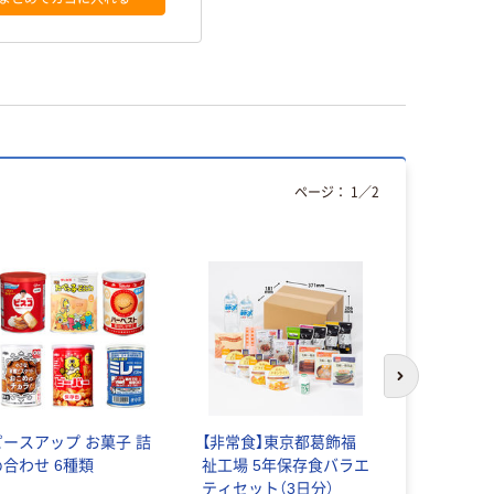
ページ：
1
／
2
次のスライド
ピースアップ お菓子 詰
【非常食】東京都葛飾福
【12袋セッ
め合わせ 6種類
祉工場 5年保存食バラエ
袋)】尾西
ティセット（3日分）
アレルギー