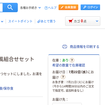
ヘルプ
各種お手続き
0
スイートポイント
あとで買う
カゴ
点
商品情報を印刷する
洋風組合せセット
在庫：
あり
希望の数量で在庫確認
お届け日：
7月22日（水）
にお
袋づつセットにしました。お湯を
届け
お急ぎ便：7月21日（火）にお届け
（今から14時間39分以内のご注文
食/保存食
で指定可。追加料金なし）
お届け先：