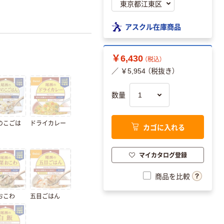
アスクル在庫商品
￥6,430
（税込）
／ ￥5,954 （税抜き）
数量
のこごは
ドライカレー
カゴに入れる
マイカタログ登録
商品を比較
おこわ
五目ごはん