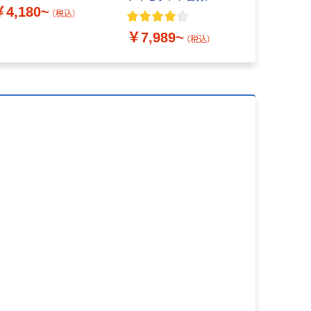
￥4,180~
アルファ米
（税込）
￥7,919
保存食 防災
￥7,989~
ンプ（直送品
（税込）