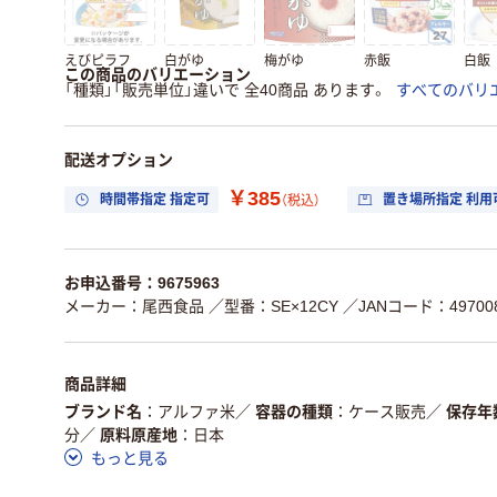
えびピラフ
白がゆ
梅がゆ
赤飯
白飯
この商品のバリエーション
「種類」「販売単位」違いで 全40商品 あります。
すべてのバリ
配送オプション
￥385
時間帯指定 指定可
置き場所指定 利用
（税込）
お申込番号：9675963
メーカー：尾西食品
／型番：SE×12CY
／JANコード：497008
商品詳細
ブランド名
アルファ米
／
容器の種類
ケース販売
／
保存年
分
／
原料原産地
日本
もっと見る