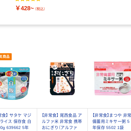
￥428~
（税込）
気商品
常食】 サタケ マジ
【非常食】 尾西食品 ア
【非常食】まつや 非
ライス 保存食 白
ルファ米 非常食 携帯
備蓄用ミキサー粥 5
0g 639662 5年
おにぎり（アルファ
年保存 5502 1袋