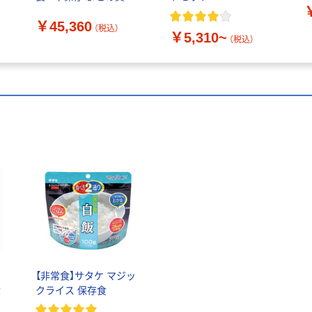
保存食 防災食 非常用食
￥45,360
品 ご飯 お米
（税込）
￥5,310~
PEACEUP（直送品）
（税込）
【非常食】サタケ マジッ
食
クライス 保存食