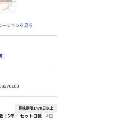
エーションを見る
可
8370103
賞味期限1470日以上
数
5年
／
セット日数
4日