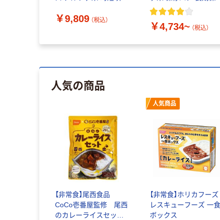
食 保存食 防災食 登山
防災グッズ 災害備蓄
￥9,809
キャンプ アルファー米
税込）
（税込）
￥4,734~
アルファ化米（直送品）
（税込）
人気の商品
人気商品
【非常食】尾西食品
【非常食】ホリカフーズ
CoCo壱番屋監修 尾西
レスキューフーズ 一
のカレーライスセッ
ボックス