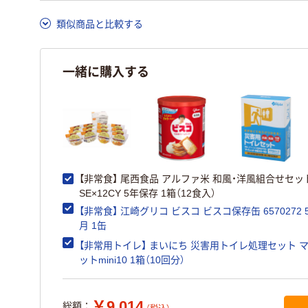
類似商品と比較する
一緒に購入する
【非常食】 尾西食品 アルファ米 和風・洋風組合せセッ
SE×12CY 5年保存 1箱（12食入）
【非常食】 江崎グリコ ビスコ ビスコ保存缶 6570272 
月 1缶
【非常用トイレ】 まいにち 災害用トイレ処理セット 
ットmini10 1箱（10回分）
￥9,014
総額：