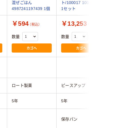
混ぜごはん
ト/100017 10001724
ース(50
4987241197439 1個
1セット
￥594
￥13,253
￥14,
（税込）
（税込）
数量
数量
数量
カゴへ
カゴへ
ロート製薬
ピースアップ
尾西食品
5年
5年
5年
保存パン