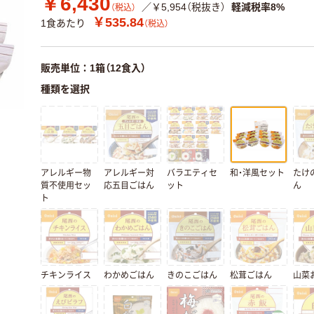
￥6,430
／￥5,954（税抜き）
軽減税率8%
（税込）
￥535.84
1食あたり
（税込）
販売単位：1箱（12食入）
種類を選択
アレルギー物
アレルギー対
バラエティセ
和・洋風セット
たけ
質不使用セッ
応五目ごはん
ット
ん
ト
チキンライス
わかめごはん
きのこごはん
松茸ごはん
山菜