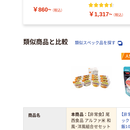
ト 5年保存
￥860~
（税込）
￥1,317~
（税込）
類似商品と比較
類似スペック品を探す
人
本商品：
【非常食】 尾
【非
商品名
西食品 アルファ米 和
ック
風・洋風組合せセット
飯10