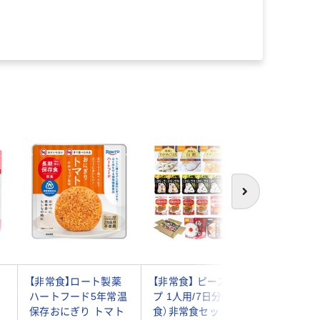
次へ
常
【非常食】ロート製薬
【非常食】 ピースアッ
尾西食品
ハートフード5年常温
プ 1人用/7日分（21
炊き出し
保存おにぎり トマト
食）非常食セッ
ゆ50食分 