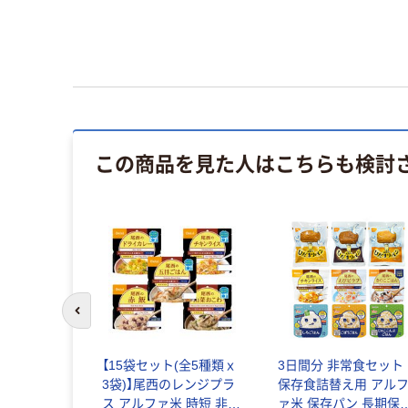
この商品を見た人はこちらも検討
前のスライドへ
ート製薬 ハ
【15袋セット(全5種類ｘ
3日間分 非常食セット
年常温保存
3袋)】尾西のレンジプラ
保存食詰替え用 アル
ス アルファ米 時短 非常
ァ米 保存パン 長期保