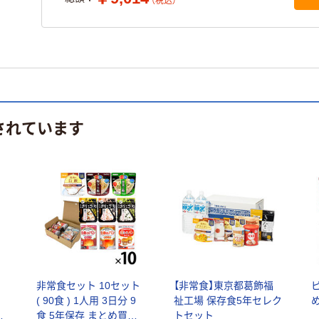
（税込）
されています
非常食セット 10セット
【非常食】東京都葛飾福
フ
( 90食 ) 1人用 3日分 9
祉工場 保存食5年セレク
存
食 5年保存 まとめ買い
トセット