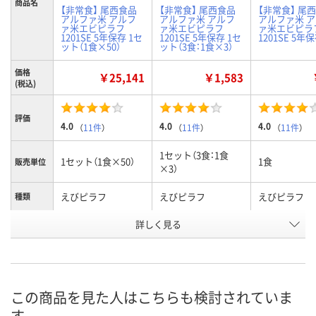
商品名
【非常食】 尾西食品
【非常食】 尾西食品
【非常食】 尾
アルファ米 アルフ
アルファ米 アルフ
アルファ米 
ァ米エビピラフ
ァ米エビピラフ
ァ米エビピラ
1201SE 5年保存 1セ
1201SE 5年保存 1セ
1201SE 5年
ット（1食×50）
ット（3食：1食×3）
価格
￥25,141
￥1,583
(税込)
評価
4.0
4.0
4.0
（
11件
）
（
11件
）
（
11件
）
1セット（3食：1食
1セット（1食×50）
1食
販売単位
×3）
えびピラフ
えびピラフ
えびピラフ
種類
お申込番
詳しく見る
1980417
3112922
3112913
号
2点
あり
あり
在庫
この商品を見た人はこちらも検討されていま
8月9日（日）
8月9日（日）
8月9日（日）
お届け日
す