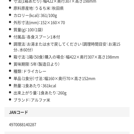
寸法(1箱あたり)：幅422×奥行307×高さ198mm
原料原産地：うるち米：秋田県
カロリー(kcal)：361/100g
外形寸法(mm)：152×160×70
質量(g)：100（1袋）
付属品：各食スプーン1本付
調理法：お湯または水で戻してください（調理時間目安：お湯15
分、水60分）
箱寸法：1箱（50食）購入の場合：幅422×奥行307×高さ198mm
賞味期限：5年（製造日より）
種類：ドライカレー
単品（1食分）寸法：幅160×奥行70×高さ152mm
熱量：1食あたり：361kcal
出来上がり量：1食あたり：260g
ブランド：アルファ米
JANコード
4970088140287