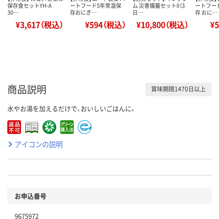
保存食セットYH-A
ートフード5年常温保
ム 災害備蓄セットII（3
ートフー
30…
存おにぎ…
日…
存 おに…
¥3,617（税込）
¥594（税込）
¥10,800（税込）
¥
商品説明
賞味期限1470日以上
水やお湯を加えるだけで、おいしいごはんに。
アイコンの説明
お申込番号
9675972