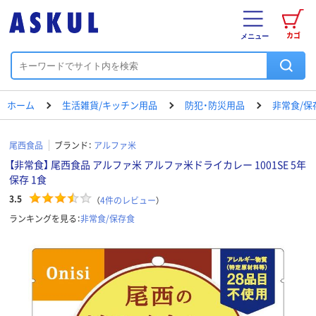
カゴ
メニュー
ホーム
生活雑貨/キッチン用品
防犯・防災用品
非常食/保
尾西食品
ブランド：
アルファ米
【非常食】 尾西食品 アルファ米 アルファ米ドライカレー 1001SE 5年
保存 1食
3.5
（
4
件のレビュー
）
ランキングを見る：
非常食/保存食