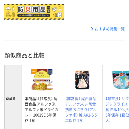
おすすめ特集一覧
類似商品と比較
本商品：
【非常食】 尾
【非常食】 尾西食品
【非常食】 サタ
商品名
西食品 アルファ米
アルファ米 非常食
ジックライス
アルファ米ドライカ
携帯おにぎり（アル
食 白飯100g 6
レー 1001SE 5年保
ファ米） 鮭 AK2-S 5
5年保存 1箱（
存 1食
年保存 1食
入）