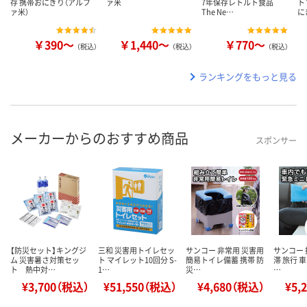
存 携帯おにぎり（アルフ
ァ米
7年保存レトルト食品
ト
ァ米）
The Ne…
に
￥390～
￥1,440～
￥770～
（税込）
（税込）
（税込）
ランキングをもっと見る
メーカーからのおすすめ商品
スポンサー
【防災セット】キングジ
三和 災害用トイレセッ
サンコー 非常用 災害用
サンコー 
ム 災害暑さ対策セッ
ト マイレット10回分 S-
簡易トイレ備蓄 携帯 防
滞 旅行 
ト 熱中対…
1…
災…
…
¥3,700（税込）
¥51,550（税込）
¥4,680（税込）
¥5,