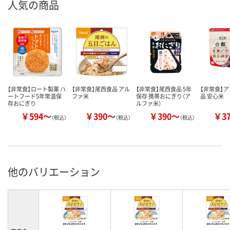
人気の商品
【非常食】ロート製薬 ハ
【非常食】尾西食品 アル
【非常食】尾西食品 5年
【非常食】
ートフード5年常温保
ファ米
保存 携帯おにぎり（ア
品 安心米
存おにぎり
ルファ米）
￥594～
￥390～
￥390～
￥3
（税込）
（税込）
（税込）
他のバリエーション