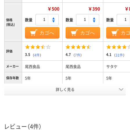
￥500
￥390
￥8
数量
数量
数量
価格
(税込)
カゴへ
カゴへ
カ
評価
3.5
4.7
4.1
（
4件
）
（
7件
）
（
31件
）
尾西食品
尾西食品
サタケ
メーカー
5年
5年
5年
保存年数
アレルギ
詳しく見る
アレルギー物質28項
アレルギー物質28項
ー物質不
目不使用
目不使用
使用
アスクル
商品環境
10
スコア
レビュー（4件）