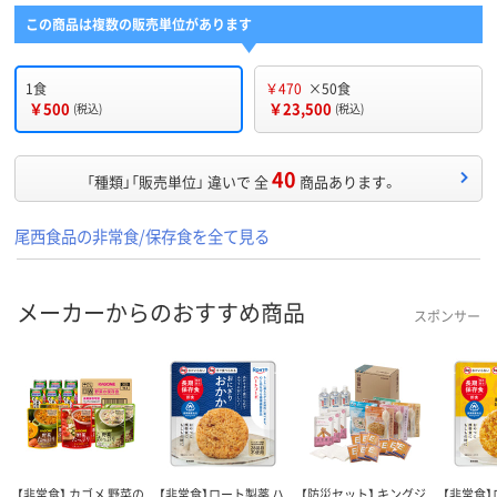
この商品は複数の販売単位があります
1食
￥470
×50食
￥500
￥23,500
(税込)
(税込)
40
「種類」「販売単位」 違いで 全
商品あります。
尾西食品の非常食/保存食を全て見る
メーカーからのおすすめ商品
スポンサー
【非常食】 カゴメ 野菜の
【非常食】ロート製薬 ハ
【防災セット】 キングジ
【非常食】