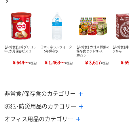
数量
数量
数量
カゴへ
カゴへ
カ
【非常食】江崎グリコ 5
日本ミネラルウォータ
【非常食】 カゴメ 野菜の
【非常食】井
年6か月保存ビスコ
ー 5年保存水
保存食セットYH-A
うかん
3029 5…
￥644～
￥1,463～
￥3,617
￥6
（税込）
（税込）
（税込）
非常食/保存食のカテゴリー
防犯・防災用品のカテゴリー
オフィス用品のカテゴリー