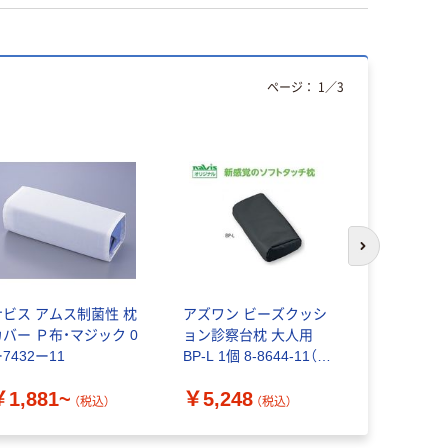
ページ：
1
／
3
次のスライド
ナビス アムス制菌性 枕
アズワン ビーズクッシ
アズワン 
カバー Ｐ布・マジック 0
ョン診察台枕 大人用
用枕
7432ー11
BP-L 1個 8-8644-11（直
￥931~
送品）
￥1,881~
￥5,248
（税込）
（税込）