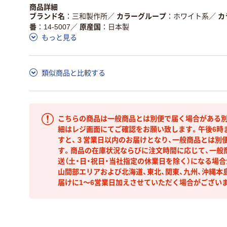
商品詳細
ブランド名
三和製作所
／
カラーグループ
ホワイト系
／
カ
番
14-5007
／
原産国
日本製
もっと見る
類似商品と比較する
こちらの商品は一般商品とは別便で届く場合がある別
細はレジ画面にてご確認をお願い致します。午後6時
すと、３営業日以内のお届けとなり、一般商品とは別
す。商品の在庫状況ならびに注文時間に応じて、一般
送（土・日・祝日・当社指定の休業日を除く）になる場
山間部エリアおよび北海道、東北、関東、九州、沖縄本
届けに1～6営業日加えさせていただく場合がござい