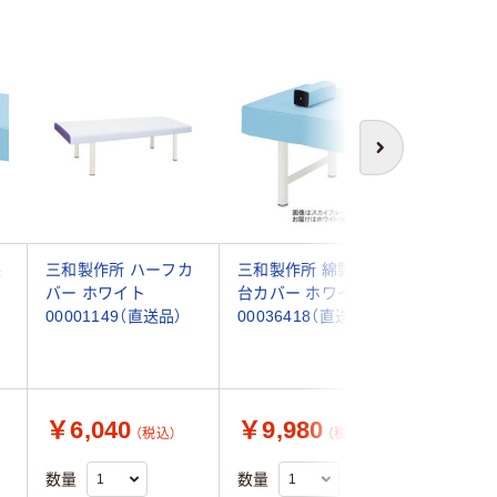
次へ
製
三和製作所 ハーフカ
三和製作所 綿製診察
アズワン
イ
バー ホワイト
台カバー ホワイト
トレッチ
00001149（直送品）
00036418（直送品）
ー 白 
００ｍｍ用
1枚 8-70
￥6,040
￥9,980
￥5,4
（税込）
（税込）
数量
数量
数量