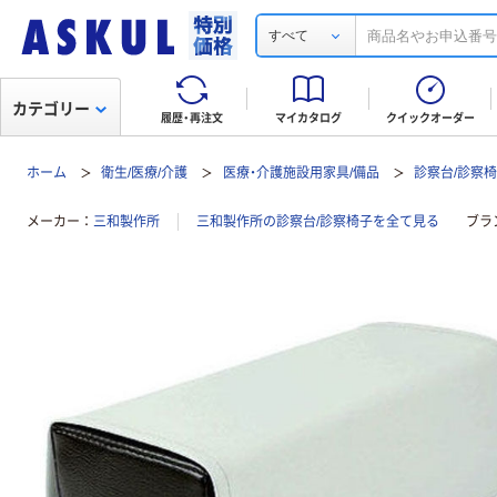
すべて
カテゴリー
履歴・再注文
マイカタログ
クイックオーダー
ホーム
衛生/医療/介護
医療・介護施設用家具/備品
診察台/診察
メーカー
三和製作所
三和製作所の診察台/診察椅子を全て見る
ブラ