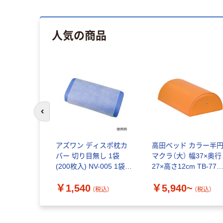
人気の商品
前のスライドへ
アズワン ディスポ枕カ
高田ベッド カラー半
バー 切り目無し 1袋
マクラ（大） 幅37×奥行
(200枚入) NV-005 1袋
27×高さ12cm TB-77C
(200枚) 8-986-01（直送
63-0187
￥1,540
￥5,940~
品）
（税込）
（税込）