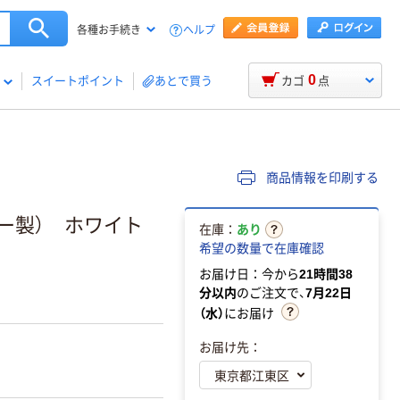
ヘルプ
各種お手続き
0
スイートポイント
あとで買う
カゴ
点
商品情報を印刷する
ー製） ホワイト
在庫：
あり
希望の数量で在庫確認
お届け日：今から
21時間38
分以内
のご注文で、
7月22日
（水）
にお届け
お届け先：