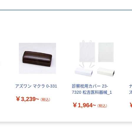
円
アズワン マクラ 0-331
診察枕用カバー 23-
7320 松吉医科器械_1
￥3,239~
（税込）
￥1,964~
（税込）