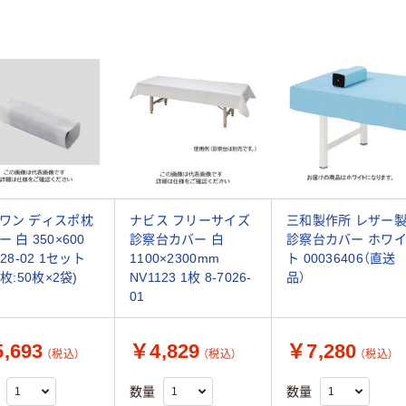
ワン ディスポ枕
ナビス フリーサイズ
三和製作所 レザー
 白 350×600
診察台カバー 白
診察台カバー ホワ
028-02 1セット
1100×2300mm
ト 00036406（直送
0枚:50枚×2袋)
NV1123 1枚 8-7026-
品）
01
,693
￥4,829
￥7,280
（税込）
（税込）
（税込）
数量
数量