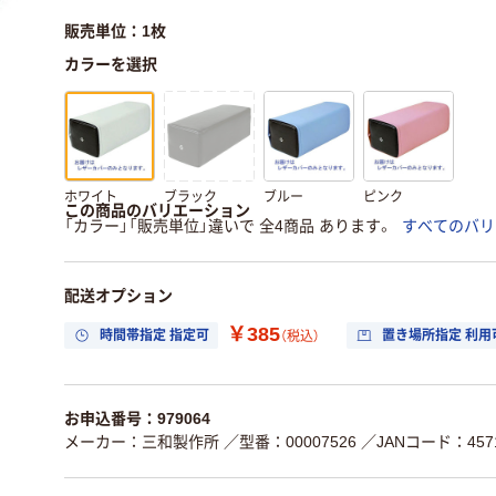
販売単位：1枚
カラーを選択
ホワイト
ブラック
ブルー
ピンク
この商品のバリエーション
「カラー」「販売単位」違いで 全4商品 あります。
すべてのバリ
配送オプション
￥385
時間帯指定 指定可
置き場所指定 利用
（税込）
お申込番号：979064
メーカー：三和製作所
／型番：00007526
／JANコード：4571