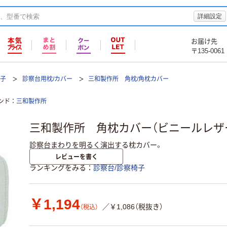
詳細設定
お届け先
〒135-0061
椅子
診察台用枕/カバー
三和製作所 角枕/角枕カバー
ンド
三和製作所
三和製作所 角枕カバー（ビニールレザ
診察台まわりを明るく演出する枕カバー。
レビューを書く
ランキングをみる
診察台/診察椅子
￥1,194
／￥1,086（税抜き）
（税込）