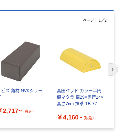
ページ：
1
／
2
人気商品
次のスライド
ナビス 角枕 NVKシリー
高田ベッド カラー半円
アズワン 
ズ
額マクラ 幅29×奥行14×
運営備品 
高さ7cm 抹茶 TB-77C-
￥2,717~
￥2,905
08
（税込）
￥4,160~
（税込）