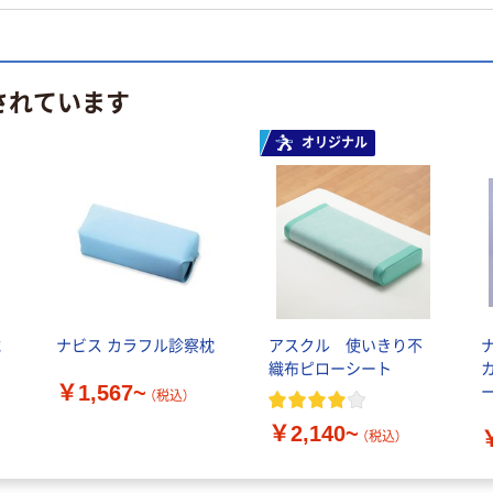
されています
オリジナル
械
ナビス カラフル診察枕
アスクル 使いきり不
織布ピローシート
￥1,567~
ー
（税込）
￥2,140~
（税込）