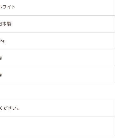
ホワイト
日本製
75g
有
有
ください。