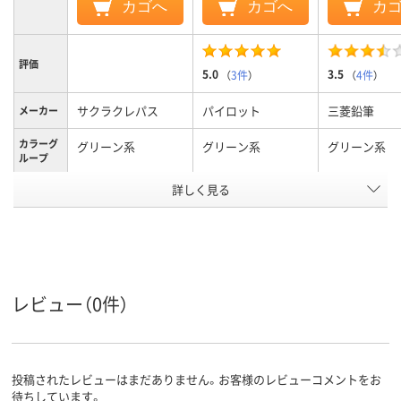
カゴへ
カゴへ
カ
評価
5.0
3.5
（
3件
）
（
4件
）
サクラクレパス
パイロット
三菱鉛筆
メーカー
カラーグ
グリーン系
グリーン系
グリーン系
ループ
詳しく見る
中字
中字丸芯、中字
中字丸芯、中
太さ
補充式本体
カートリッジ交換
カートリッジ
式、直液式、交換式本
式、交換式本
タイプ
体
レビュー（0件）
ペン先形
丸芯
丸芯
丸芯
状
インク充
中綿式
直液式
中綿式
投稿されたレビューはまだありません。お客様のレビューコメントをお
填方法
待ちしています。