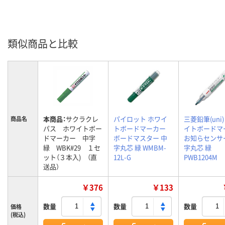
類似商品と比較
本商品：
サクラクレ
パイロット ホワイ
三菱鉛筆(uni)
商品名
パス ホワイトボー
トボードマーカー
イトボードマ
ドマーカー 中字
ボードマスター 中
お知らセンサ
緑 WBK#29 １セ
字丸芯 緑 WMBM-
字丸芯 緑
ット（３本入) （直
12L-G
PWB1204M
送品）
￥376
￥133
数量
数量
数量
価格
(税込)