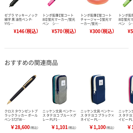
ゼブラ マッキーノック
トンボ鉛筆【蛍コート
トンボ鉛筆【蛍コート
トンボ鉛
細字 黒 油性ペン P-
80】蛍光マーカー/蛍光
チャージャー】蛍光マ
80】蛍光
YYS…
ペン シ…
ーカー/蛍光…
ペン シ
¥146（税込）
¥570（税込）
¥300（税込）
¥
おすすめの関連商品
クロス タウンゼントブ
ニッケン文具 ペンケー
ニッケン文具 ペンケー
ニッケン
ラックラッカー ボール
ス タテヨコ ブルー×グ
ス タテヨコ ブラック×
ス タテヨ
ペン 572TW…
レー PLP1…
ネイビー PL…
イビー P
￥28,600
￥1,101
￥1,100
￥1
（税込）
（税込）
（税込）