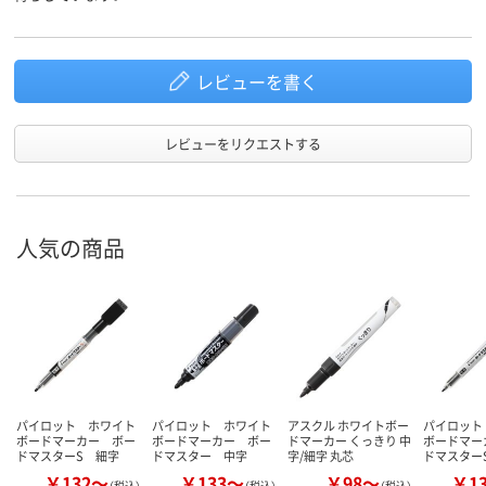
アスクル
商品環境
125
105
スコア
レビューを書く
レビューをリクエストする
人気の商品
パイロット ホワイト
パイロット ホワイト
アスクル ホワイトボー
パイロット
ボードマーカー ボー
ボードマーカー ボー
ドマーカー くっきり 中
ボードマー
ドマスターS 細字
ドマスター 中字
字/細字 丸芯
ドマスター
￥132～
￥133～
￥98～
￥1
（税込）
（税込）
（税込）