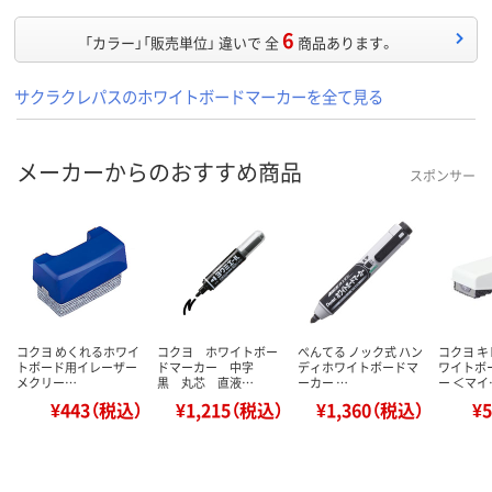
6
「カラー」「販売単位」 違いで 全
商品あります。
サクラクレパスのホワイトボードマーカーを全て見る
メーカーからのおすすめ商品
スポンサー
コクヨ めくれるホワイ
コクヨ ホワイトボー
ぺんてる ノック式 ハン
コクヨ 
トボード用イレーザー
ドマーカー 中字
ディホワイトボードマ
ワイトボ
メクリー…
黒 丸芯 直液…
ーカー …
ー ＜マイ
¥443（税込）
¥1,215（税込）
¥1,360（税込）
¥