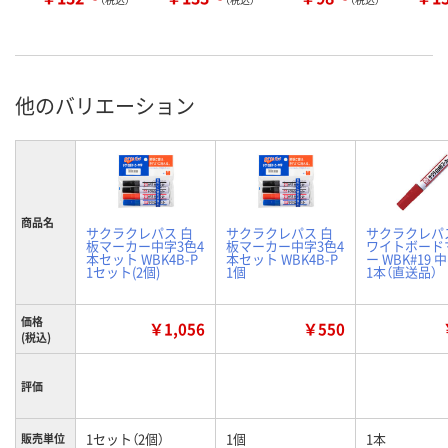
他のバリエーション
商品名
サクラクレパス 白
サクラクレパス 白
サクラクレパ
板マーカー中字3色4
板マーカー中字3色4
ワイトボード
本セット WBK4B-P
本セット WBK4B-P
ー WBK#19 
1セット(2個)
1個
1本（直送品）
価格
￥1,056
￥550
(税込)
評価
1セット（2個）
1個
1本
販売単位