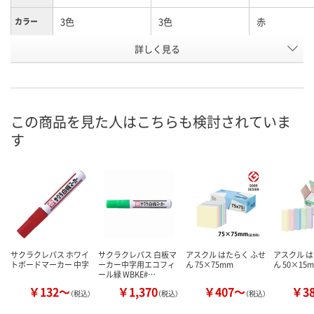
3色
3色
赤
カラー
お申込番
詳しく見る
W578258
HK87686
AX33536
号
あり
あり
直送品
在庫
8月8日（土）
8月8日（土）
8月24日（月）
お届け日
この商品を見た人はこちらも検討されていま
す
数量
数量
数量
カゴへ
カゴへ
カ
サクラクレパス ホワイ
サクラクレパス 白板マ
アスクル はたらく ふせ
アスクル は
トボードマーカー 中字
ーカー中字用エコフィ
ん 75×75mm
ん 50×15
ール緑 WBKE#…
￥132～
￥1,370
￥407～
￥3
（税込）
（税込）
（税込）