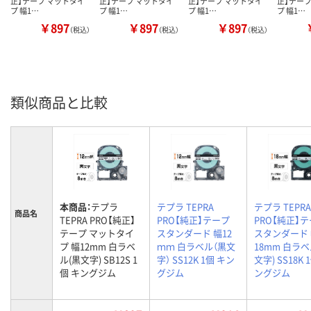
正】テープ マットタイ
正】テープ マットタイ
正】テープ マットタイ
正】テープ
プ 幅1…
プ 幅1…
プ 幅1…
プ 幅1…
￥897
￥897
￥897
（税込）
（税込）
（税込）
類似商品と比較
本商品：
テプラ
テプラ TEPRA
テプラ TEPRA
商品名
TEPRA PRO【純正】
PRO【純正】テープ
PRO【純正】
テープ マットタイ
スタンダード 幅12
スタンダード
プ 幅12mm 白ラベ
ｍｍ 白ラベル（黒文
18mm 白ラベ
ル(黒文字) SB12S 1
字） SS12K 1個 キン
文字) SS18K 
個 キングジム
グジム
ングジム