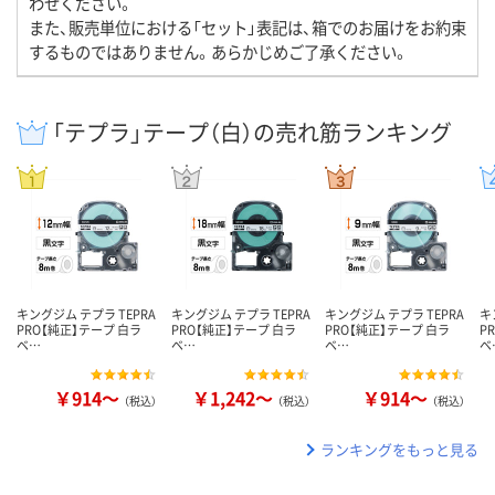
わせください。
また、販売単位における「セット」表記は、箱でのお届けをお約束
するものではありません。あらかじめご了承ください。
「テプラ」テープ（白）の売れ筋ランキング
キングジム テプラ TEPRA
キングジム テプラ TEPRA
キングジム テプラ TEPRA
キ
PRO【純正】テープ 白ラ
PRO【純正】テープ 白ラ
PRO【純正】テープ 白ラ
P
ベ…
ベ…
ベ…
ベ
￥914～
￥1,242～
￥914～
（税込）
（税込）
（税込）
ランキングをもっと見る