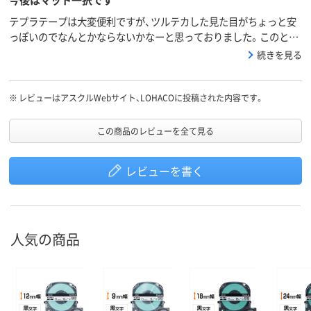
テプラテープは大変便利ですが、ツルテカした見た目がちょっと安
っぽいのでなんとかならないかなーと思っておりました。このとこ
ろは上質紙タイプのテープを使っていたのですが、見た目はさらっ
続きを見る
としていて良いものの、汚れやすく、破れやすい点がいまいちでし
た。今回マットタイプの存在に初めて気づき買ってみましたとこ
ろ、これがベストだなと思いました！ちょっとしっとりした風合い
※
レビューはアスクルWebサイト、LOHACOに投稿された内容です。
の、（投票用紙のユポ紙にも似てる、）汚れにくくちぎれないビニール
テープ。表面にジェットストリームとか鉛筆でも書き込めます。鉛
この商品のレビューを全て見る
筆で書けるの便利ですね…消しゴムで消すこともできますし。ちな
みにフリクションでも書けました。まあフリクションはいずれ消え
レビューを書く
ちゃいますが…。
人気の商品