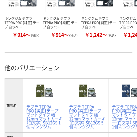
キングジム テプラ
キングジム テプラ
キングジム テプラ
キングジム
TEPRA PRO【純正】テー
TEPRA PRO【純正】テー
TEPRA PRO【純正】テー
TEPRA P
プ 白ラベ…
プ 白ラベ…
プ 白ラベ…
プ 白ラベ…
￥914～
￥914～
￥1,242～
￥1,2
（税込）
（税込）
（税込）
他のバリエーション
商品名
テプラ TEPRA
テプラ TEPRA
テプラ TEPRA
PRO【純正】テープ
PRO【純正】テープ
PRO【純正】
マットタイプ 幅
マットタイプ 幅
マットタイプ
12mm マットカーキ
12mm マットカーキ
12mm マッ
（白文字） SB12GS 1
（白文字） SB12GS 5
ー（白文字） SB
個 キングジム
個 キングジム
1個 キングジ