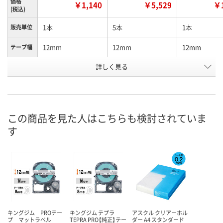
価格
￥1,140
￥5,529
￥1
(税込)
1本
5本
1本
販売単位
12mm
12mm
12mm
テープ幅
詳しく見る
カーキ/白文字
カーキ/白文字
ネイビー/白
カラー
お申込番
KN07939
EX64137
KN07938
号
4点
入荷待ち
入荷待ち
在庫
この商品を見た人はこちらも検討されていま
す
ご注文後、お届けに
ご注文後、お
8月8日（土）
ついてご連絡いたし
ついてご連絡
お届け日
ます
ます
数量
数量
数量
カゴへ
カゴへ
カ
キングジム PROテー
キングジム テプラ
アスクル クリアーホル
プ マットラベル
TEPRA PRO【純正】テー
ダー A4 スタンダード