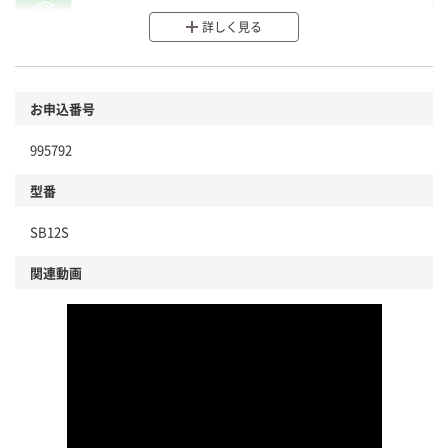
詳しく見る
分別・リサイクルしやすい設計
環境に配慮した材料を使用
商品
お申込番号
本体
省資源・省エネ・節水
995792
分別・リサイクルしやすい設計
型番
独自の回収スキームがある
SB12S
仕組
アスクルで資源循環している
関連動画
温室効果ガスなどの削減
この商品の環境配慮ポイントです。下記商品詳細「
アスクル商品環境スコア詳細／加点項目
」で確認できます。