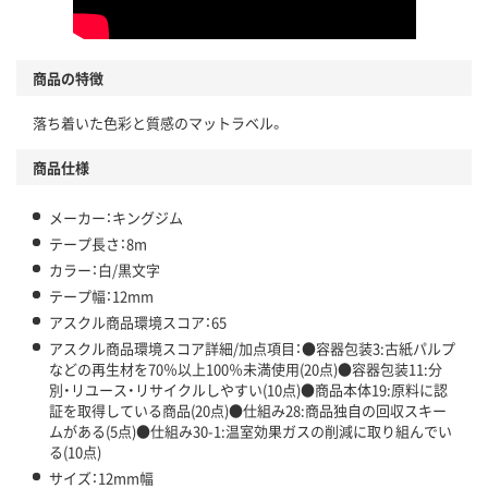
商品の特徴
落ち着いた色彩と質感のマットラベル。
商品仕様
メーカー：キングジム
テープ長さ：8m
カラー：白/黒文字
テープ幅：12mm
アスクル商品環境スコア：65
アスクル商品環境スコア詳細/加点項目：●容器包装3:古紙パルプ
などの再生材を70％以上100％未満使用(20点)●容器包装11:分
別・リユース・リサイクルしやすい(10点)●商品本体19:原料に認
証を取得している商品(20点)●仕組み28:商品独自の回収スキー
ムがある(5点)●仕組み30-1:温室効果ガスの削減に取り組んでい
る(10点)
サイズ：12mm幅