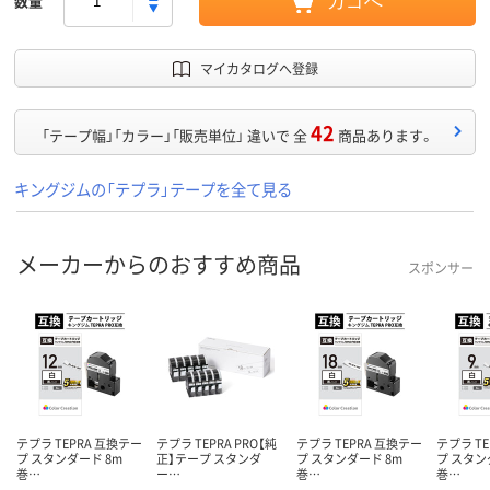
数量
カゴへ
マイカタログへ登録
42
「テープ幅」「カラー」「販売単位」 違いで 全
商品あります。
キングジムの「テプラ」テープを全て見る
メーカーからのおすすめ商品
スポンサー
テプラ TEPRA 互換テー
テプラ TEPRA PRO【純
テプラ TEPRA 互換テー
テプラ T
プ スタンダード 8m
正】テープ スタンダ
プ スタンダード 8m
プ スタン
巻…
ー…
巻…
巻…