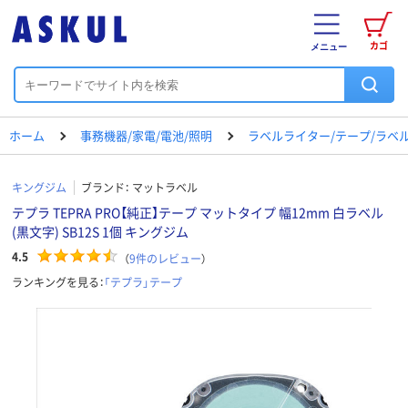
カゴ
メニュー
ホーム
事務機器/家電/電池/照明
ラベルライター/テープ/ラベ
キングジム
ブランド：
マットラベル
テプラ TEPRA PRO【純正】テープ マットタイプ 幅12mm 白ラベル
(黒文字) SB12S 1個 キングジム
4.5
（
9
件のレビュー
）
ランキングを見る：
「テプラ」テープ