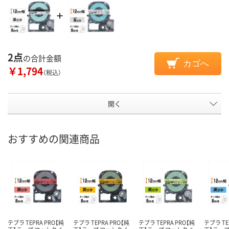
2点
の合計金額
カゴへ
￥1,794
（税込）
開く
おすすめの関連商品
テプラ TEPRA PRO【純
テプラ TEPRA PRO【純
テプラ TEPRA PRO【純
テプラ TE