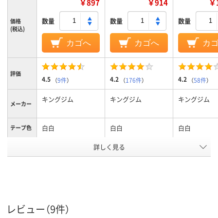
￥897
￥914
￥1
数量
数量
数量
価格
(税込)
カゴへ
カゴへ
カ
評価
4.5
4.2
4.2
（
9件
）
（
176件
）
（
58件
）
キングジム
キングジム
キングジム
メーカー
白白
白白
白白
テープ色
詳しく見る
黒黒
黒黒
黒黒
文字色
12mm12mm
12mm
18mm
テープ幅
純正
純正
純正
タイプ
テープ長
8m8m
8m8m
8m8m
レビュー（9件）
さ