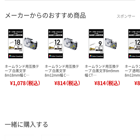
メーカーからのおすすめ商品
スポンサー
ネームランド用互換テ
ネームランド用互換テ
ネームランド用互換テ
ネームラ
ープ 白黒文字
ープ 白黒文字
ープ 白黒文字8m9mm
ープ 透
8m18mm幅 C…
8m12mm幅 C…
幅 CT…
8m12mm
¥1,078（税込）
¥814（税込）
¥814（税込）
¥
一緒に購入する