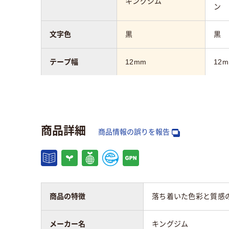
キングジム
ン
文字色
黒
黒
テープ幅
12mm
12
タイプ
純正
互換
テープ長さ
8m
8m
商品詳細
商品情報の誤りを報告
アスクル商品環境
65
スコア
商品の特徴
落ち着いた色彩と質感
メーカー名
キングジム