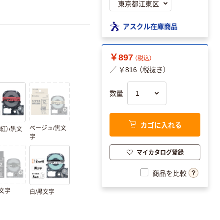
アスクル在庫商品
￥897
（税込）
／ ￥816 （税抜き）
数量
カゴに入れる
ベージュ/黒文
紅）/黒文
字
マイカタログ登録
商品を比較
白文字
白/黒文字