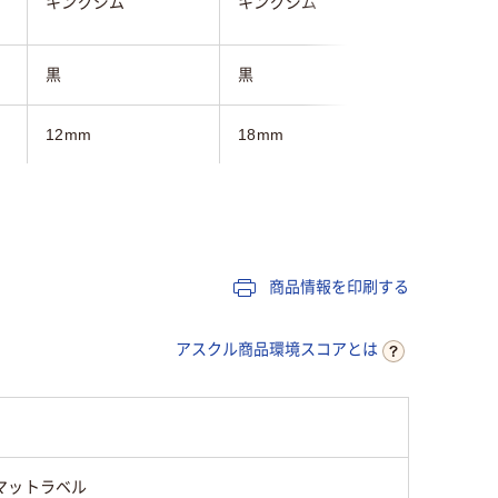
キングジム
キングジム
キングジ
黒
黒
黒
12mm
18mm
２４ｍｍ
純正
純正
純正
8m
1.5m
8m
商品情報を印刷する
65
65
65
アスクル商品環境スコアとは
マットラベル