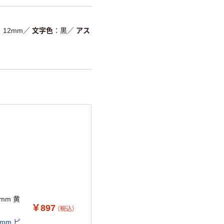
温室効果ガスなどの
削減
12mm
／
文字色
黒
／
アス
詳細「
アスクル商品環境スコ
mm 黄
￥897
（税込）
m ピ