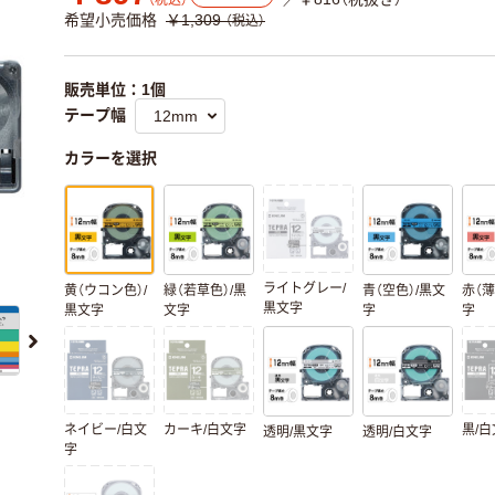
（税込）
希望小売価格
￥1,309
（税込）
販売単位：1個
テープ幅
カラーを選択
ライトグレー/
黄（ウコン色）/
緑（若草色）/黒
青（空色）/黒文
赤（薄
黒文字
黒文字
文字
字
字
ネイビー/白文
カーキ/白文字
黒/
透明/黒文字
透明/白文字
字