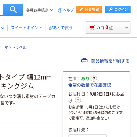
ヘルプ
各種お手続き
0
スイートポイント
あとで買う
カゴ
点
プ マットラベル
商品情報を印刷する
トタイプ 幅12mm
在庫：
あり
個 キングジム
希望の数量で在庫確認
お届け日：
8月2日（日）
にお届
しないつや消し素材のテープカ
け
特長です。
お急ぎ便：8月1日（土）にお届け
（今から14時間45分以内のご注文
で指定可。追加料金なし）
お届け先：