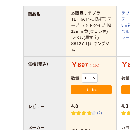
本商品：
テプラ
テプ
商品名
TEPRA PRO【純正】テ
テー
ープ マットタイプ 幅
8m
12mm 黄(ウコン色)
ベル
ラベル(黒文字)
ラー
SB12Y 1個 キングジ
ム
￥897
￥8
価格（税込）
（税込）
数量
数量
カゴへ
4.0
4.3
レビュー
(2)
メーカー
カラ