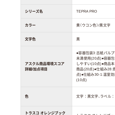
シリーズ名
TEPRA PRO
カラー
黄（ウコン色）/黒文字
文字色
黒
●容器包装3:古紙パルプ
未満使用(20点)●容器
アスクル商品環境スコア
しやすい(10点)●商品
詳細/加点項目
商品(20点)●仕組み2
点)●仕組み30-1:温
(10点)
色
文字：黒文字、ラベル：
トラスコ オレンジブック