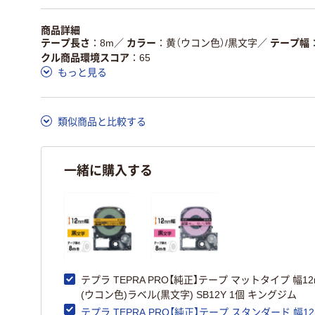
独自の回収スキーム
アスクルで資源循環し
商品詳細
仕組
がある
ている
テープ長さ
8m
／
カラー
黄（ウコン色）/黒文字
／
テープ幅
クル商品環境スコア
65
この商品の環境配慮ポイントです。詳しくはページ下部の商品
もっと見る
ア詳細／加点項目
」で確認できます。
類似商品と比較する
一緒に購入する
テプラ TEPRA PRO【純正】テープ マットタイプ 幅12
(ウコン色)ラベル(黒文字) SB12Y 1個 キングジム
テプラ TEPRA PRO【純正】テープ スタンダード 幅12m