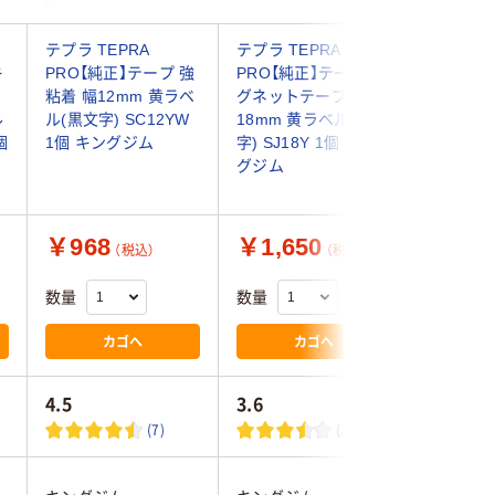
テプラ TEPRA
テプラ TEPRA
テプラ T
キ
PRO【純正】テープ 強
PRO【純正】テープ マ
PRO【純
粘着 幅12mm 黄ラベ
グネットテープ 幅
ンデック
ル
ル(黒文字) SC12YW
18mm 黄ラベル(黒文
24mm 
個
1個 キングジム
字) SJ18Y 1個 キン
字) SCY
グジム
グジム
￥968
￥1,650
￥1,2
（税込）
（税込）
数量
数量
数量
カゴへ
カゴへ
4.5
3.6
5.0
(7)
(3)