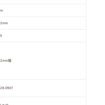
8m
12mm
65
12mm幅
828-0907