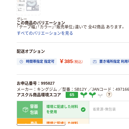
グレー
この商品のバリエーション
「テープ幅」「カラー」「販売単位」違いで 全42商品 あります。
すべてのバリエーションを見る
配送オプション
￥385
時間帯指定 指定可
置き場所指定 利用
（税込）
お申込番号：995827
メーカー：キングジム
／型番：SB12Y
／JANコード：4971660
アスクル商品環境スコア
65
容器
環境に配慮した材料
省資源・無包装
を使用
包装
詳しく見る
商品
環境に配慮した材料
省資源・省エネ・節水
本体
を使用