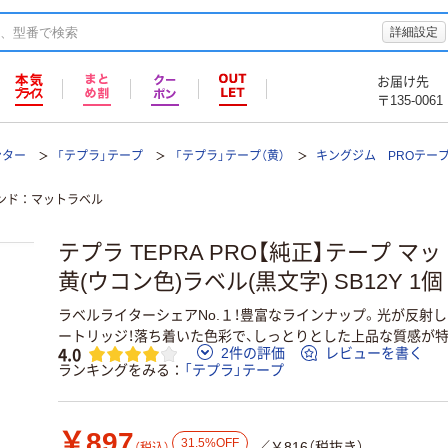
詳細設定
お届け先
〒135-0061
ンター
「テプラ」テープ
「テプラ」テープ（黄）
キングジム PROテー
ンド
マットラベル
テプラ TEPRA PRO【純正】テープ マッ
黄(ウコン色)ラベル(黒文字) SB12Y 1
ラベルライターシェアNo.１！豊富なラインナップ。光が反射
ートリッジ！落ち着いた色彩で、しっとりとした上品な質感が
4.0
2件の評価
レビューを書く
ランキングをみる
「テプラ」テープ
￥897
31.5%OFF
／￥816（税抜き）