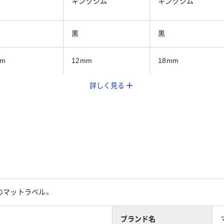
キングジム
キングジム
黒
黒
mm
12mm
18mm
詳しく見る
純正
純正
巻
8m
8m
65
65
のマットラベル。
ブランド名