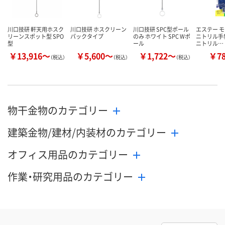
川口技研 軒天用ホスク
川口技研 ホスクリーン
川口技研 SPC型ポール
エステー 
リーンスポット型 SPO
パックタイプ
のみ ホワイト SPC Wポ
ニトリル手袋 
型
ール
ニトリル…
￥13,916～
￥5,600～
￥1,722～
￥7
（税込）
（税込）
（税込）
物干金物のカテゴリー
建築金物/建材/内装材のカテゴリー
オフィス用品のカテゴリー
作業・研究用品のカテゴリー