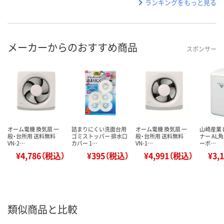
ランキングをもっと見る
メーカーからのおすすめ商品
スポンサー
オーム電機 換気扇 一
詰まりにくい洗面台用
オーム電機 換気扇 一
山崎産業 
般・台所用 送料無料
ゴミストッパー 排水口
般・台所用 送料無料
ナー AL
VN-2…
カバー 1…
VN-1…
ーボ…
¥4,786（税込）
¥395（税込）
¥4,991（税込）
¥3,
類似商品と比較