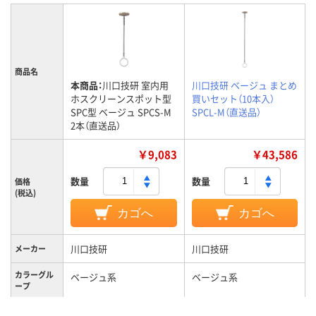
商品名
本商品：
川口技研 室内用
川口技研 ベージュ まとめ
ホスクリーンスポット型
買いセット（10本入）
SPC型 ベージュ SPCS-M
SPCL-M（直送品）
2本（直送品）
￥9,083
￥43,586
数量
数量
価格
(税込)
カゴへ
カゴへ
川口技研
川口技研
メーカー
カラーグル
ベージュ系
ベージュ系
ープ
2段階
3段階
長さ調節