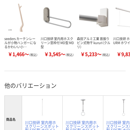
seeders カーテンレー
川口技研 室内用ホスク
森田アルミ工業 首振り
川口技研 
ルが小物ハンガーにな
リーン窓枠付 MD型 MD
ピン式物干 kururi（クル
URM ホワ
るかわいい小…
型
リ）
￥1,466～
￥3,545～
￥5,233～
￥9,8
（税込）
（税込）
（税込）
他のバリエーション
商品名
川口技研 室内用ホ
川口技研 室内用ホ
川口技研 室
スクリーンスポット
スクリーンスポット
スクリーンス
型 SPC型 ホワイト
型 SPC型 ホワイト
型 SPC型 ホ