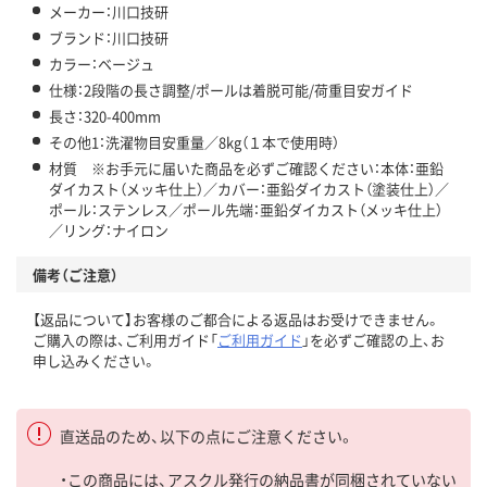
メーカー：川口技研
ブランド：川口技研
カラー：ベージュ
仕様：2段階の長さ調整/ポールは着脱可能/荷重目安ガイド
長さ：320-400mm
その他1：洗濯物目安重量／8kg（１本で使用時）
材質 ※お手元に届いた商品を必ずご確認ください：本体：亜鉛
ダイカスト（メッキ仕上）／カバー：亜鉛ダイカスト（塗装仕上）／
ポール：ステンレス／ポール先端：亜鉛ダイカスト（メッキ仕上）
／リング：ナイロン
備考（ご注意）
【返品について】お客様のご都合による返品はお受けできません。
ご購入の際は、ご利用ガイド「
ご利用ガイド
」を必ずご確認の上、お
申し込みください。
直送品のため、以下の点にご注意ください。
・この商品には、アスクル発行の納品書が同梱されていない