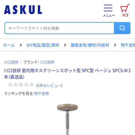
カゴ
メニュー
ホーム
DIY用品/園芸/資材
建築金物/建材/内装材
物干金
川口技研
ブランド：
川口技研
川口技研 室内用ホスクリーンスポット型 SPC型 ベージュ SPCS-M 2
本（直送品）
（
0
件のレビュー
）
ランキングを見る：
物干金物