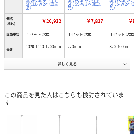
SPCLL-W 2本（直送
SPCSS-W 2本（直送
SPCS-W 2本
品）
品）
品）
価格
￥20,932
￥7,817
￥9
(税込)
１セット（2本）
１セット（2本）
１セット（2本
販売単位
1020-1110-1200mm
220mm
320-400mm
長さ
詳しく見る
ホワイト
ホワイト
ホワイト
カラー
お申込番
A305664
A305669
A305670
号
直送品
直送品
直送品
在庫
この商品を見た人はこちらも検討されていま
す
8月26日（水）まで
8月25日（火）まで
8月25日（火）
お届け日
数量
数量
数量
カゴへ
カゴへ
カ