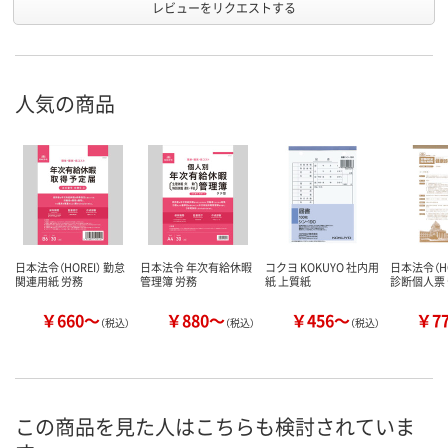
レビューをリクエストする
人気の商品
日本法令（HOREI） 勤怠
日本法令 年次有給休暇
コクヨ KOKUYO 社内用
日本法令（HO
関連用紙 労務
管理簿 労務
紙 上質紙
診断個人票
￥660～
￥880～
￥456～
￥7
（税込）
（税込）
（税込）
この商品を見た人はこちらも検討されていま