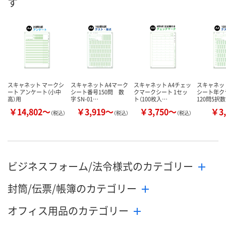
す
スキャネット マークシ
スキャネット A4マーク
スキャネット A4チェッ
スキャネット
ート アンケート（小中
シート番号150問 数
クマークシート 1セッ
シート年ク
高）用
字 SN-01…
ト（100枚入…
120問5択
￥14,802～
￥3,919～
￥3,750～
￥3,
（税込）
（税込）
（税込）
ビジネスフォーム/法令様式のカテゴリー
封筒/伝票/帳簿のカテゴリー
オフィス用品のカテゴリー