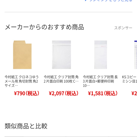
メーカーからのおすすめ商品
スポンサー
今村紙工 クロネコゆう
今村紙工 クリア封筒 角
今村紙工 クリア封筒 長
KSコピー
メール用 角切封筒 角2
2 片面白印刷 100枚 C…
3 片面白+郵便枠印刷
ミシン目10
サイズ…
10…
¥790（税込）
¥2,097（税込）
¥1,581（税込）
¥
類似商品と比較