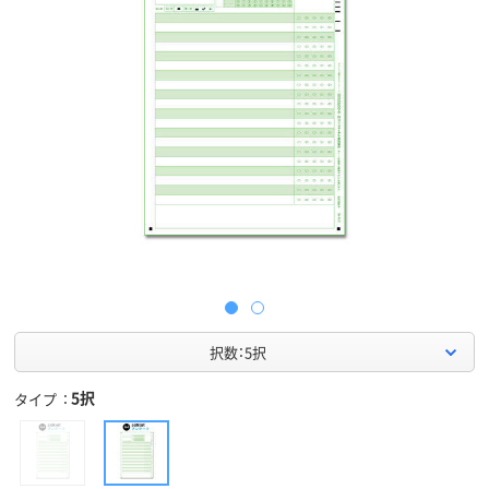
択数：5択
5択
タイプ