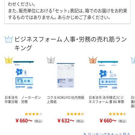
わせください。
また、販売単位における「セット」表記は、箱でのお届けをお約束
するものではありません。あらかじめご了承ください。
ビジネスフォーム 人事・労務の売れ筋ラン
キング
日本法令 ノーカーボン
コクヨ KOKUYO 社内用紙
日本法令 法令様式/ビジ
日
作業日報 労務
上質紙
ネスフォーム 書 B6 単票
養
届
￥660～
￥632～
￥660～
（税込）
（税込）
（税込）
ランキングをもっと見る