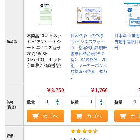
本商品：
スキャネッ
日本法令 法令様
日本法令 自動車
ト A4アンケートシ
式/ビジネスフォー
自動車運転日報 
商品名
ート 年クラス番号
ム 複写式給料明細
冊
20問5択 SN-
書兼給料台帳（タテ
0187（100） 1セット
型） B4規格外 20
（100枚入）（直送品）
組 ノーカーボン・2
枚複写・4色刷 給与
2
￥3,750
￥1,760
数量
数量
数量
価格
(税込)
カゴへ
カゴへ
カ
評価
4.6
（
9件
）