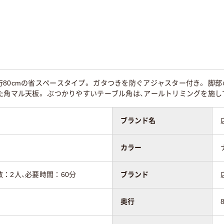
mm
700mm
720mm
スター無し
キャスター無し
キャスター無し
80cmの省スペースタイプ。 ガタつきを防ぐアジャスター付き。 脚
た角マル天板。 ぶつかりやすいテーブル角は、アールトリミングを施し
ブランド名
カラー
：2人、必要時間：60分
ブランド
奥行