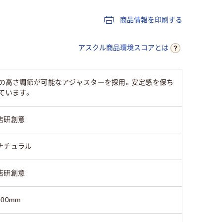
800mm
720mm
720mm
商品情報を印刷する
キャスター無し
キャスター無し
キャスタ
アスクル商品環境スコアとは
部の高さ調節が可能なアジャスターを採用。安定感を保ち
ています。
店研創意
ナチュラル
店研創意
800mm