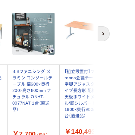
次へ
B.Bファニシング メ
【組立設置付】プラス
【軒先渡
幅
ラミン コンソールテ
ronna会議テーブルT
業 カウ
ーブル 幅600×奥行
字脚アジャスタータ
ル 幅150
ル
200×高さ800mm ナ
イプ長方形 配線孔付
高さ720
チュラル ONHT-
天板ホワイトメープ
ー AQB-B
0077NAT 1台（直送
ル/脚シルバー 幅
台（直送品
品）
1800×奥行900mm 1
台（直送品）
￥140,493
￥7,700
￥65,