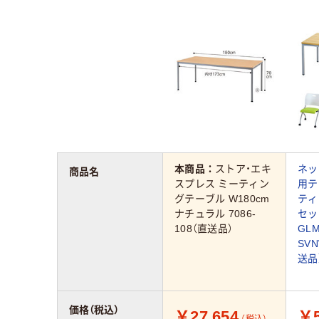
本商品：
ストア・エキ
ネッ
商品名
スプレス ミーティン
用テ
グテーブル W180cm
ティ
ナチュラル 7086-
セッ
108（直送品）
GLM
SV
送品
価格（税込）
￥27,654
￥5