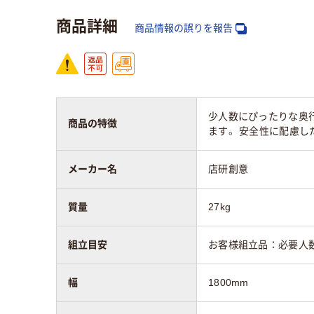
高さ：mm
700mm
720
商品詳細
商品情報の誤りを報告
キャスター
キャスター無し
キャ
少人数にぴったりな奥行
商品の特徴
ます。 安全性に配慮し
メーカー名
店研創意
質量
27kg
組立目安
お客様組立品：必要人数
幅
1800mm