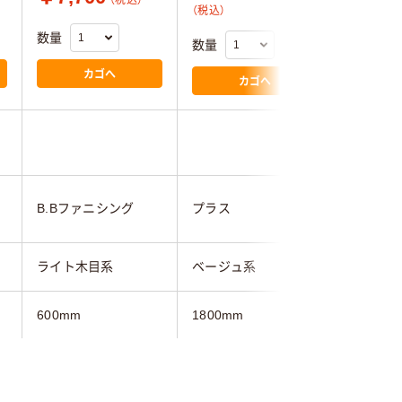
（税込）
（税込）
数量
数量
数量
カゴへ
カゴへ
B.Bファニシング
プラス
ニシキ工
ライト木目系
ベージュ系
ライト木
600mm
1800mm
1500mm
200mm
900mm
450mm