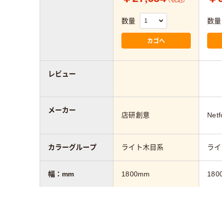
（税込）
数量
数量
カゴへ
レビュー
メーカー
店研創意
Netf
カラーグループ
ライト木目系
ライ
幅：mm
1800mm
180
奥行：mm
800mm
900