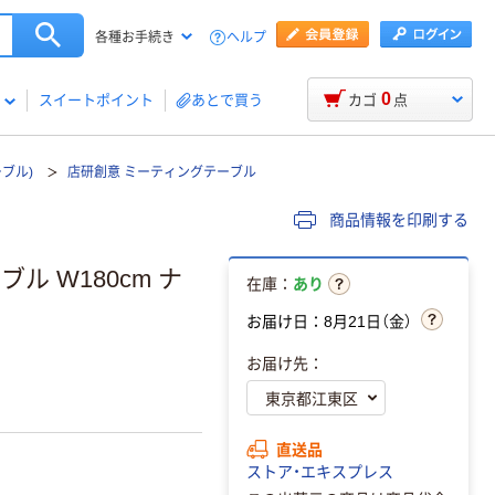
ヘルプ
各種お手続き
0
スイートポイント
あとで買う
カゴ
点
ブル)
店研創意 ミーティングテーブル
商品情報を印刷する
 W180cm ナ
在庫：
あり
お届け日：8月21日（金）
お届け先：
直送品
ストア・エキスプレス