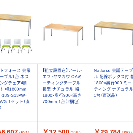
トフォース 会議
【組立設置込】アール・
Netforce 会議テーブ
ーブル1台 ネス
エフ・ヤマカワ OAミ
ル 配線ボックス付 
ングチェア4脚
ーティングテーブル
1800×奥行900 ミー
ト 幅1800mm
長型 ナチュラル 幅
ティング ナチュラ
-189-S13AW-
1800×奥行900×高さ
1台（直送品）
NWG 1セット（直
700mm 1台（2梱包）
）
6,607
￥32,500
￥29,784