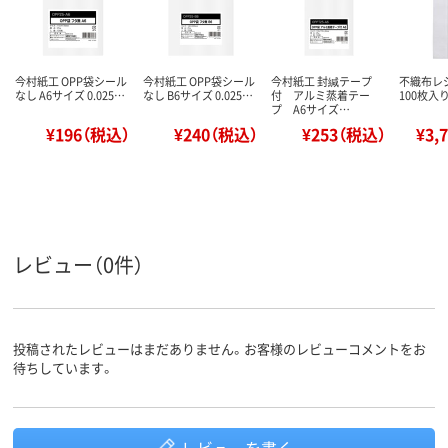
今村紙工 OPP袋シール
今村紙工 OPP袋シール
今村紙工 封緘テープ
不織布レジ
なし A6サイズ 0.025…
なし B6サイズ 0.025…
付 アルミ蒸着テー
100枚入り
プ A6サイズ…
¥196（税込）
¥240（税込）
¥253（税込）
¥3,
レビュー（0件）
投稿されたレビューはまだありません。お客様のレビューコメントをお
待ちしています。