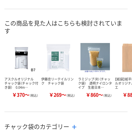
幅35mm）
幅35mm）
幅35mm）
お申込番
AEE0213
AEE0170
AEE0137
号
この商品を見た人はこちらも検討されていま
す
2点
5点
あり
在庫
8月11日（火）
8月11日（火）
8月11日（火）
お届け日
数量
数量
数量
カゴへ
カゴへ
カ
アスクルオリジナル
伊藤忠リーテイルリン
ラミジップ（R）（チャッ
【紙袋】紙
チャック袋（チャック付
ク チャック袋
ク袋） 透明ナイロンタ
ルオリジナ
き袋） 0.04m…
イプ 生産日本…
工
￥370～
￥269～
￥860～
￥8
（税込）
（税込）
（税込）
チャック袋のカテゴリー