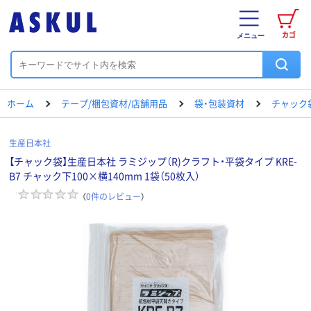
カゴ
メニュー
ホーム
テープ/梱包資材/店舗用品
袋・包装資材
チャック
生産日本社
【チャック袋】生産日本社 ラミジップ（R)クラフト・平袋タイプ KRE-
B7 チャック下100×横140mm 1袋（50枚入）
（
0
件のレビュー
）