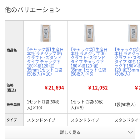
他のバリエーション
【チャック袋】生産日
【チャック袋】生産日
【チャック袋
商品名
本社 ラミジップ（R)
本社 ラミジップ（R)
本社 ラミジップ
クラフト・スタンド
クラフト・スタンド
クラフト・ス
タイプ チャック下
タイプ チャック下
タイプ KRE-1
180×横120+底
180×横120+底
ック下180×
35mm 1セット（1袋
35mm 1セット（1袋
120+底35mm
(50枚入)×10）
(50枚入)×5）
（50枚入）
価格
￥21,694
￥12,052
￥2
(税込)
1セット（1袋(50枚
1セット（1袋(50枚
1袋(50枚入)
販売単位
入)×10）
入)×5）
スタンドタイプ
スタンドタイプ
スタンドタイ
タイプ
詳しく見る
180（チャック下）
180（チャック下）
180（チャック
×120mm（ガゼット
×120mm（ガゼット
×120mm（
サイズ