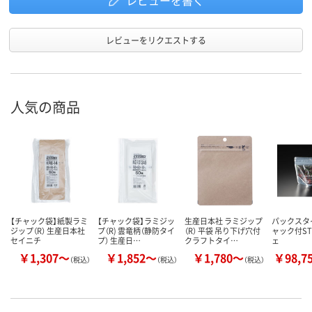
レビューを書く
レビューをリクエストする
人気の商品
【チャック袋】紙製ラミ
【チャック袋】ラミジッ
生産日本社 ラミジップ
パックスタイ
ジップ（R） 生産日本社
プ（R) 雲竜柄（静防タイ
（R） 平袋 吊り下げ穴付
ャック付ST
セイニチ
プ） 生産日…
クラフトタイ…
ェ
￥1,307～
￥1,852～
￥1,780～
￥98,7
（税込）
（税込）
（税込）