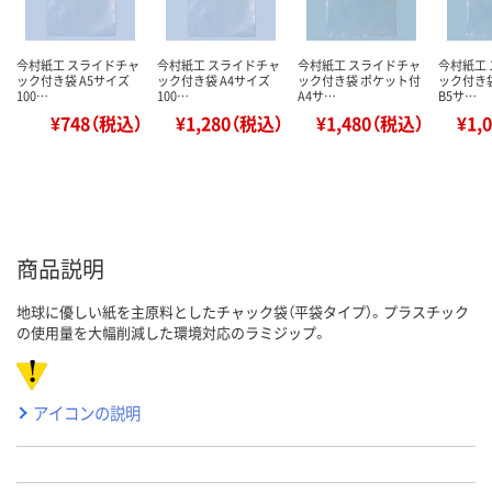
今村紙工 スライドチャ
今村紙工 スライドチャ
今村紙工 スライドチャ
今村紙工
ック付き袋 A5サイズ
ック付き袋 A4サイズ
ック付き袋 ポケット付
ック付き
100…
100…
A4サ…
B5サ…
¥748（税込）
¥1,280（税込）
¥1,480（税込）
¥1,
商品説明
地球に優しい紙を主原料としたチャック袋（平袋タイプ）。プラスチック
の使用量を大幅削減した環境対応のラミジップ。
アイコンの説明