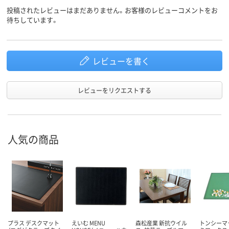
投稿されたレビューはまだありません。お客様のレビューコメントをお
待ちしています。
レビューを書く
レビューをリクエストする
人気の商品
プラス デスクマット
えいむ MENU
森松産業 新抗ウイル
トンシーマッ