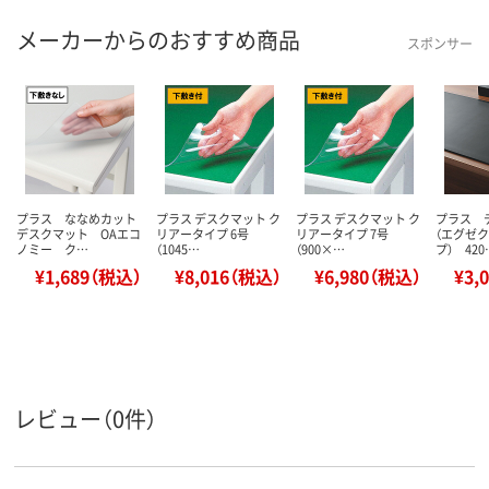
メーカーからのおすすめ商品
スポンサー
プラス ななめカット
プラス デスクマット ク
プラス デスクマット ク
プラス 
デスクマット OAエコ
リアータイプ 6号
リアータイプ 7号
（エグゼ
ノミー ク…
（1045…
（900×…
プ） 420
¥1,689（税込）
¥8,016（税込）
¥6,980（税込）
¥3,
レビュー（0件）