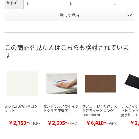
L
L
L
サイズ
商品タイ
詳しく見る
グレー系
ダークグリーン系
ネイビー系
プ
お申込番
AH21152
AH21159
AH21153
号
この商品を見た人はこちらも検討されていま
直送品
直送品
直送品
在庫
す
8月31日（月）まで
8月31日（月）まで
8月31日（月）
お届け日
数量
数量
数量
カゴへ
カゴへ
カ
SHAREYDVAシリコン
セントラル スカイマッ
サンコー おくだけデス
デスクマッ
マット
トクリア 下敷無
ク足元マット ロング
ッド ファ
160×90cm
撥水加工 
￥2,750～
￥2,695～
￥6,410～
￥2,
（税込）
（税込）
（税込）