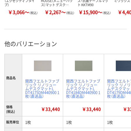
（エグゼクティブタイ
HOUSE（メニューハウ
ス・抗菌テーブルマッ
ミワックス
プ）
ス）マット デスク…
ト KKTM90
￥3,066～
￥2,267～
￥15,900～
￥4,4
（税込）
（税込）
（税込）
他のバリエーション
商品名
関西フエルトファブ
関西フエルトファブ
関西フエルト
リック リノリュー
リック リノリュー
リック リノ
ムデスクマットL
ムデスクマットL
ムデスクマッ
DT4175DM440900 1
DT4184DM440900 1
DT4179DM440
枚（直送品）
枚（直送品）
枚（直送品）
価格
￥33,440
￥33,440
￥33
(税込)
1枚
1枚
1枚
販売単位