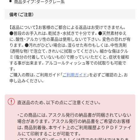
商品タイプ：ダークグレー系
備考（ご注意）
【返品について】お客様のご都合による返品はお受けできません。
●普段のお手入れは、乾拭き・水拭きで十分です。●天然素材ゆえ
に、酸性・アルカリ性の薬品は使用しないで下さい。変色の恐れが有
ります。●汚れがひどい場合は、湿らせた布巾もしくは、中性洗剤
（透明な物）で泡立て、きれいに拭取ってください。細かな傷はクル
ミ（塩分の付着していないもの）で擦っていいただくと、症状を緩和
する事が出来ます。アルコールティッシュ等での拭取りも可能で
す。
ご購入の際は、ご利用ガイド「
ご利用ガイド
」を必ずご確認の上、お
申し込みください。
直送品のため、以下の点にご注意ください。
・この商品には、アスクル発行の納品書が同梱されていない
場合があります。アスクル発行の納品書をご希望のお客様
は、商品到着後、本サイト上のご利用履歴よりＰＤＦファイ
ルにて印刷することが可能です。
・アスクルのダンボールもしくは袋でのお届けではありま