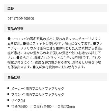
型番
DT4175DM400600
商品の特徴
●ヨーロッパの著名家具の差材に使われるファニチャーリノリウ
ムを使用。●机にフィットし使いやすい商品になってます。●ファ
ニチャーリノリウムは亜麻仁油を主原料とした天然素材から製造。
塩ビ素材にはない温かみのある優しい質感や触り心地をお試し下
さい。●柔らかく、洗練されたマットな色合いが特徴です。汚れや
指紋が付きにくく、適度な弾力性が有るので、素晴らしい書き心地
を体験出来ます。●天然素材独特のにおいが有ります。
商品仕様
メーカー：関西フエルトファブリック
ブランド：関西フエルトファブリック
サイズ：M
寸法：幅600mmＸ奥行き400mmＸ高さ3mm