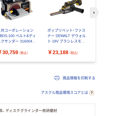
次のスライド
三共コーポレーション
ポップリベット・ファス
神沢鉄工
BDS-100 ベルト&ディ
ナー DEWALT デウォル
ベルトサン
クサンダー 316004
ト 18V ブラシレスモー
用研磨ベル
316004 1台（直送品）
ター 電動ベルトサンダ
￥30,759
￥23,188
￥5,092
ー 本体のみ DCM200N
（税込）
（税込）
ーXJ 1台（直送品）
商品情報を印刷する
アスクル商品環境スコアとは
群。ディスクグラインダー用研磨材