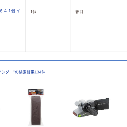
４ 1個 イ
1個
細目
サンダー
”の検索結果
134
件