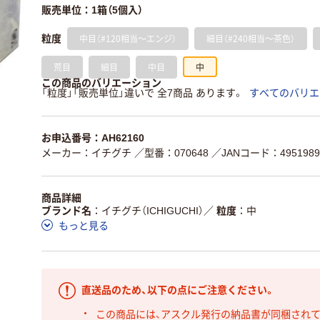
販売単位：1箱（5個入）
中目（#120相当～エンジ）
細目（#240相当～茶色）
粒度
荒目
細目
中目
中
この商品のバリエーション
「粒度」「販売単位」違いで 全7商品 あります。
すべてのバリエ
お申込番号：AH62160
メーカー：イチグチ
／型番：070648
／JANコード：4951989
商品詳細
ブランド名
イチグチ（ICHIGUCHI）
／
粒度
中
もっと見る
直送品のため、以下の点にご注意ください。
この商品には、アスクル発行の納品書が同梱され