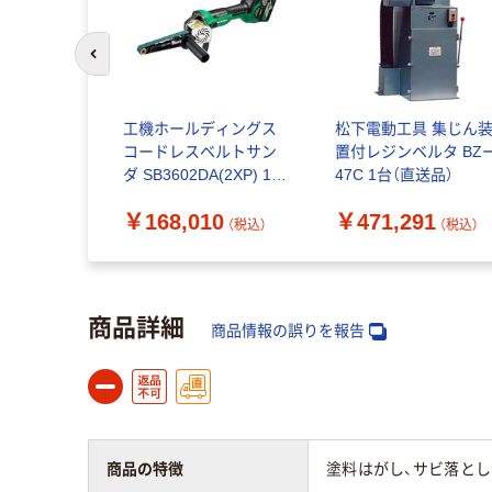
前のスライドへ
工機ホールディングス
松下電動工具 集じん
コードレスベルトサン
置付レジンベルタ BZ
ダ SB3602DA(2XP) 1台
47C 1台（直送品）
（直送品）
￥168,010
￥471,291
（税込）
（税込）
商品詳細
商品情報の誤りを報告
商品の特徴
塗料はがし、サビ落と