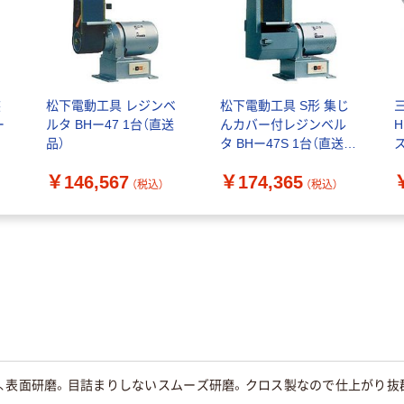
装
松下電動工具 レジンベ
松下電動工具 S形 集じ
ー
ルタ BHー47 1台（直送
んカバー付レジンベル
H
品）
タ BHー47S 1台（直送
ス
品）
#
￥146,567
￥174,365
（税込）
（税込）
し、表面研磨。目詰まりしないスムーズ研磨。クロス製なので仕上がり抜