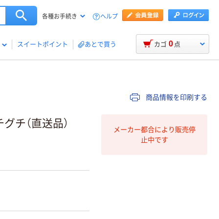
ヘルプ
各種お手続き
0
スイートポイント
あとで買う
カゴ
点
商品情報を印刷する
イチグチ（直送品）
メーカー都合により販売停
止中です