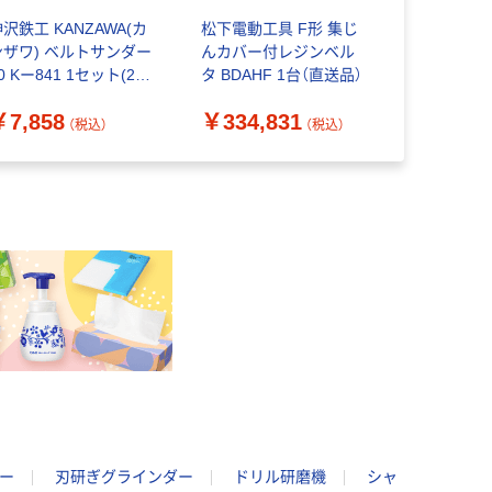
沢鉄工 KANZAWA(カ
松下電動工具 F形 集じ
松下電動工
ンザワ) ベルトサンダー
んカバー付レジンベル
ルタ BDAH
0 Kー841 1セット(2丁)
タ BDAHF 1台（直送品）
￥296,9
（直送品）
￥7,858
￥334,831
（税込）
（税込）
ー
刃研ぎグラインダー
ドリル研磨機
シャ