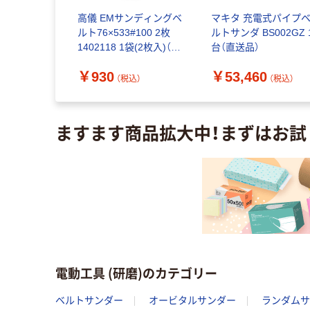
 066377
高儀 EMサンディングベ
マキタ 充電式パイプ
（直送品）
ルト76×533#100 2枚
ルトサンダ BS002GZ 
1402118 1袋(2枚入)（直
台（直送品）
送品）
込）
￥930
￥53,460
（税込）
（税込）
ますます商品拡大中！まずはお試
電動工具 (研磨)のカテゴリー
ベルトサンダー
オービタルサンダー
ランダムサ