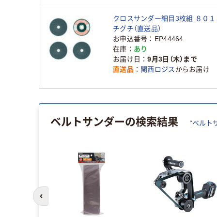
クロスサンダー細目3枚組 ８０１６
チグチ（直送品）
お申込番号
EP44464
在庫
あり
お届け日
9月3日（木）まで
直送品
関西ロジス
からお届け
ベルトサンダー
の検索結果
“
ベルト
前のスライドへ