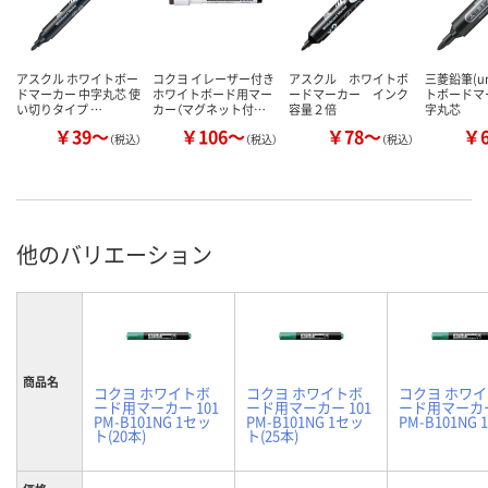
アスクル ホワイトボー
コクヨ イレーザー付き
アスクル ホワイトボ
三菱鉛筆(u
ドマーカー 中字丸芯 使
ホワイトボード用マー
ードマーカー インク
トボードマ
い切りタイプ …
カー（マグネット付…
容量２倍
字丸芯
￥39～
￥106～
￥78～
￥
（税込）
（税込）
（税込）
他のバリエーション
商品名
コクヨ ホワイトボ
コクヨ ホワイトボ
コクヨ ホワ
ード用マーカー 101
ード用マーカー 101
ード用マーカー
PM-B101NG 1セッ
PM-B101NG 1セッ
PM-B101NG 
ト(20本)
ト(25本)