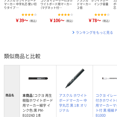
アスクル ホワイトボード
コクヨ イレーザー付きホ
アスクル ホワイトボー
三
マーカー 中字丸芯 使い切
ワイトボード用マーカー
ドマーカー インク容量
ボ
りタイプ …
（マグネット付…
２倍
芯
￥39～
￥106～
￥78～
（税込）
（税込）
（税込）
ランキングをもっと見る
類似商品と比較
本商品：
コクヨ 再生
アスクル ホワイト
コクヨ イレ
商品名
樹脂ホワイトボード
ボードマーカー 中
付きホワイト
用マーカー細字 イ
字丸芯 黒 1本 オリ
用マーカーマ
ンク色:黒 PM-
ジナル
ト付 黒 極細 P
B101ND 1本
B100D