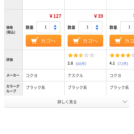
￥127
￥39
数量
数量
数量
価格
(税込)
カゴへ
カゴへ
カ
評価
2.8
4.1
（
66件
）
（
72件
）
コクヨ
アスクル
コクヨ
メーカー
カラーグ
ブラック系
ブラック系
ブラック系
ループ
詳しく見る
細字
中字丸芯、中字
極細
太さ
ボードマーカー、補
キャップ式、中綿式、
ボードマーカ
タイプ
充式本体
使い切り
い切り