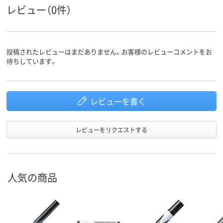
ペン先形
丸芯
丸芯
丸芯
レビュー（0件）
状
インク充
中綿式
中綿式
中綿式
填方法
投稿されたレビューはまだありません。お客様のレビューコメントをお
アスクル
待ちしています。
商品環境
70
90
スコア
レビューを書く
レビューをリクエストする
人気の商品