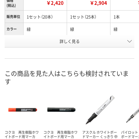
価格
￥2,420
￥2,904
(税込)
1セット（20本）
1セット（25本）
1本
販売単位
緑
緑
緑
カラー
お申込番
詳しく見る
U867177
R526256
HH65613
号
入荷待ち
入荷待ち
2点
在庫
ご注文後、お届けに
ご注文後、お届けに
この商品を見た人はこちらも検討されていま
ついてご連絡いたし
ついてご連絡いたし
8月11日（火）
お届け日
す
ます
ます
数量
数量
数量
カゴへ
カゴへ
カ
コクヨ 再生樹脂ホワ
コクヨ 再生樹脂ホワ
アスクル ホワイトボー
パイロット
イトボード用マーカ
イトボード用マーカ
ドマーカー くっきり 中
ボードマー