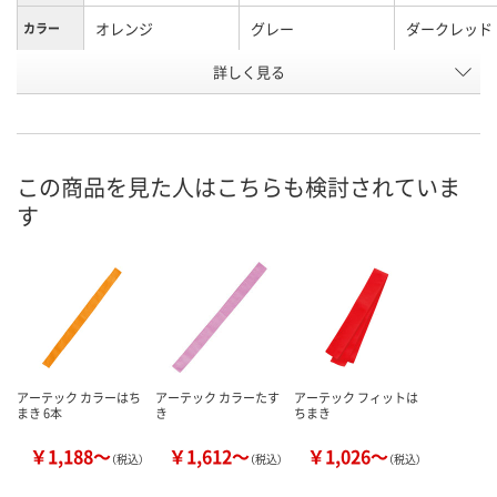
オレンジ
グレー
ダークレッド
カラー
お申込番
詳しく見る
XH65116
AHN8489
WHU6274
号
4点
あり
あり
在庫
8月8日（土）
8月20日（木）
8月27日（木）
お届け日
この商品を見た人はこちらも検討されていま
す
数量
数量
数量
カゴへ
カゴへ
カ
アーテック カラーはち
アーテック カラーたす
アーテック フィットは
まき 6本
き
ちまき
￥1,188～
￥1,612～
￥1,026～
（税込）
（税込）
（税込）