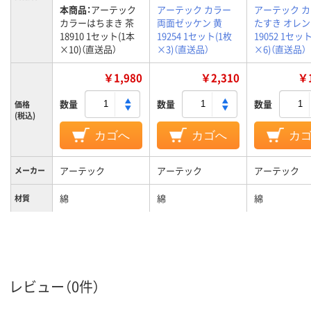
本商品：
アーテック
アーテック カラー
アーテック 
カラーはちまき 茶
両面ゼッケン 黄
たすき オレ
18910 1セット(1本
19254 1セット(1枚
19052 1セッ
×10)（直送品）
×3)（直送品）
×6)（直送品）
￥1,980
￥2,310
￥1
数量
数量
数量
価格
(税込)
カゴへ
カゴへ
カ
アーテック
アーテック
アーテック
メーカー
綿
綿
綿
材質
レビュー（0件）