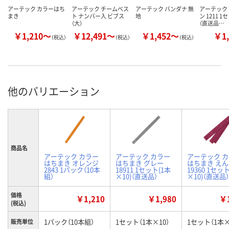
アーテック カラーはち
アーテック チームベス
アーテック バンダナ 無
アーテック
まき
ト ナンバー入 ビブス
地
ン 1211 1
（大）
（直送品…
￥1,210～
￥12,491～
￥1,452～
￥1,
（税込）
（税込）
（税込）
他のバリエーション
商品名
アーテック カラー
アーテック カラー
アーテック 
はちまき オレンジ
はちまき グレー
はちまき え
2843 1パック（10本
18911 1セット(1本
19360 1セッ
組）
×10)（直送品）
×10)（直送品）
価格
￥1,210
￥1,980
￥1
(税込)
1パック（10本組）
1セット（1本×10）
1セット（1本×
販売単位