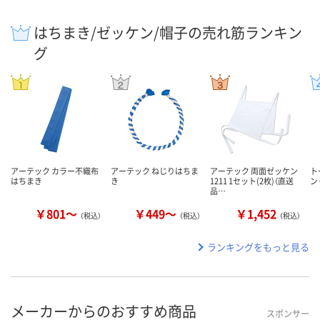
はちまき/ゼッケン/帽子の売れ筋ランキン
グ
アーテック カラー不織布
アーテック ねじりはちま
アーテック 両面ゼッケン
ト
はちまき
き
1211 1セット(2枚)（直送
ン 
品…
￥801～
￥449～
￥1,452
（税込）
（税込）
（税込）
ランキングをもっと見る
メーカーからのおすすめ商品
スポンサー