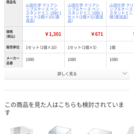
商品名
山田化学 クリアシ
山田化学 クリアシ
山田化学 ク
ンプルケース ペン
ンプルケース ペン
ンプルケース
スタンドミニ 1080 1
スタンドミニ 1080 1
スタンドミニ 1
セット(1個×10)（直
セット(1個×5)（直送
個（直送品）
送品）
品）
価格
￥1,301
￥671
(税込)
1セット（1個×10）
1セット（1個×5）
1個
販売単位
メーカー
1080
1080
1080
品番
お申込番
詳しく見る
AHR3994
AHR4019
AHR3281
号
直送品
直送品
直送品
在庫
8月27日（木）まで
8月27日（木）まで
8月27日（木）
お届け日
この商品を見た人はこちらも検討されていま
す
数量
数量
数量
カゴへ
カゴへ
カ