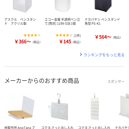
アスクル ペンスタン
エコー金属 半透明ペン立
ナカバヤシ ペンスタンド
ド アクリル製
て(筒状) 1199-538 1個
角型 PS-K1
(
1件
)
￥564～
（税込）
￥366～
￥145
（税込）
（税込）
ランキングをもっと見る
メーカーからのおすすめ商品
スポンサー
林製作所 AnoTana ブ
コクヨ さっと出し入れ
コクヨ さっと出し入れ
ナカバヤ