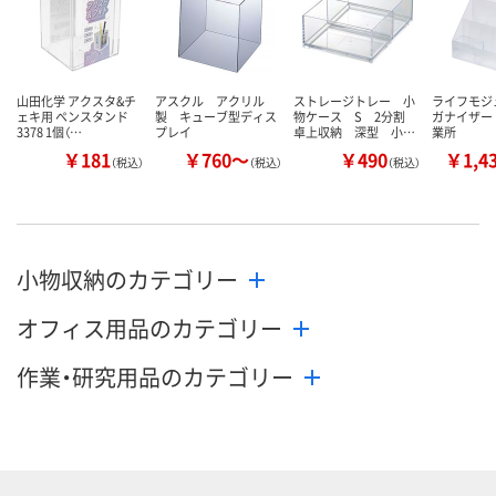
山田化学 アクスタ&チ
アスクル アクリル
ストレージトレー 小
ライフモジ
ェキ用 ペンスタンド
製 キューブ型ディス
物ケース S 2分割
ガナイザー
3378 1個（…
プレイ
卓上収納 深型 小…
業所
￥181
￥760～
￥490
￥1,4
（税込）
（税込）
（税込）
小物収納のカテゴリー
オフィス用品のカテゴリー
作業・研究用品のカテゴリー