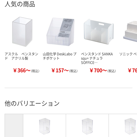
人気の商品
アスクル ペンスタン
山田化学 DeskLabo プ
ペンスタンド SANKA
ソニック 
ド アクリル製
チポケット
squ+ ナチュラ
SOFFICE…
￥366～
￥157～
￥700～
￥7
（税込）
（税込）
（税込）
他のバリエーション