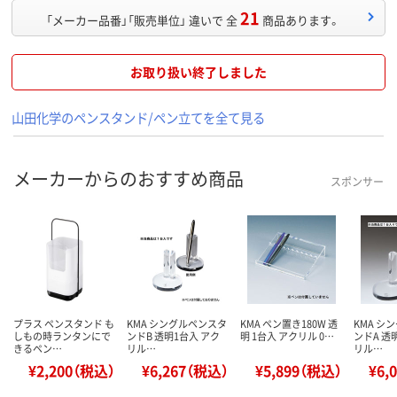
21
「メーカー品番」「販売単位」 違いで 全
商品あります。
お取り扱い終了しました
山田化学のペンスタンド/ペン立てを全て見る
メーカーからのおすすめ商品
スポンサー
プラス ペンスタンド も
KMA シングルペンスタ
KMA ペン置き180W 透
KMA シ
しもの時ランタンにで
ンドB 透明1台入 アク
明 1台入 アクリル 0…
ンドA 透
きるペン…
リル…
リル…
¥2,200（税込）
¥6,267（税込）
¥5,899（税込）
¥6,