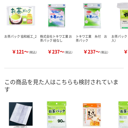
お茶パック 協和紙工_2
株式会社トキワ工業 お
トキワ工業 糸付 お
お茶パック 
茶パック 紐なし
茶パック
入）
￥121～
￥237～
￥237～
￥
（税込）
（税込）
（税込）
この商品を見た人はこちらも検討されていま
す