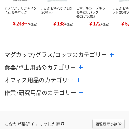
アズワン デリシャスタ
まるき お茶パック 1個
日本デキシー デキシー
まるき お茶
イム お茶パック
（90枚入）
お茶だしパック
ット（90枚入
49021726017…
￥243～
￥138
￥172
￥5,
（税込）
（税込）
（税込）
マグカップ/グラス/コップのカテゴリー
食器/卓上用品のカテゴリー
オフィス用品のカテゴリー
作業・研究用品のカテゴリー
あなたが最近チェックした商品
閲覧履歴の削除