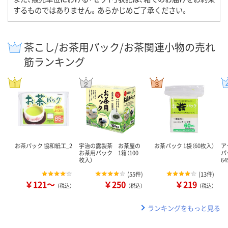
するものではありません。あらかじめご了承ください。
茶こし/お茶用パック/お茶関連小物の売れ
筋ランキング
お茶パック 協和紙工_2
宇治の露製茶 お茶屋の
お茶パック 1袋（60枚入）
ア
お茶用パック 1箱（100
パッ
枚入）
6
(
55件
)
(
13件
)
￥121～
￥250
￥219
（税込）
（税込）
（税込）
ランキングをもっと見る