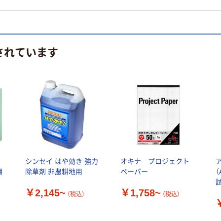
されています
ク
シンセイ はや効き 強力
オキナ プロジェクト
棚
除草剤 非農耕地用
ペーパー
（
￥2,145~
￥1,758~
（税込）
（税込）