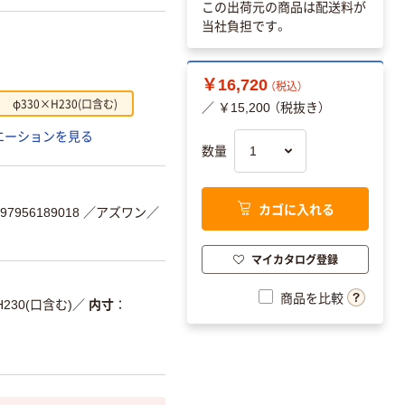
この出荷元の商品は配送料が
当社負担です。
￥16,720
（税込）
φ330×H230(口含む)
／ ￥15,200 （税抜き）
エーションを見る
数量
カゴに入れる
7956189018
／アズワン／
マイカタログ登録
商品を比較
H230(口含む)
／
内寸