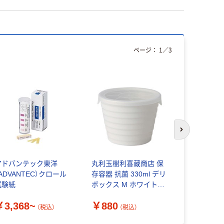
ページ：
1
／
3
次のスライド
アドバンテック東洋
丸利玉樹利喜蔵商店 保
ソウ・エク
ADVANTEC）クロール
存容器 抗菌 330ml デリ
レストラン
試験紙
ボックス M ホワイト
￥23,70
375339 1個（直送品）
￥3,368~
￥880
（税込）
（税込）