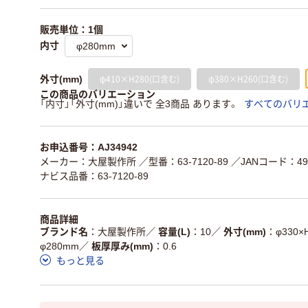
販売単位：1個
内寸
φ410×H280(口含む)
φ380×H260(口含む)
外寸(mm)
この商品のバリエーション
「内寸」「外寸(mm)」違いで 全3商品 あります。
すべてのバリ
お申込番号：AJ34942
メーカー：大屋製作所
／型番：63-7120-89
／JANコード：499
ナビス品番：63-7120-89
商品詳細
ブランド名
大屋製作所
／
容量(L)
10
／
外寸(mm)
φ330×
φ280mm
／
板厚厚み(mm)
0.6
もっと見る