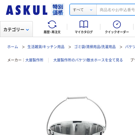
すべて
カテゴリー
履歴・再注文
マイカタログ
クイックオーダー
ホーム
生活雑貨/キッチン用品
ゴミ袋/清掃用品/洗濯用品
バケ
メーカー
大屋製作所
大屋製作所のバケツ/散水ホースを全て見る
ブ