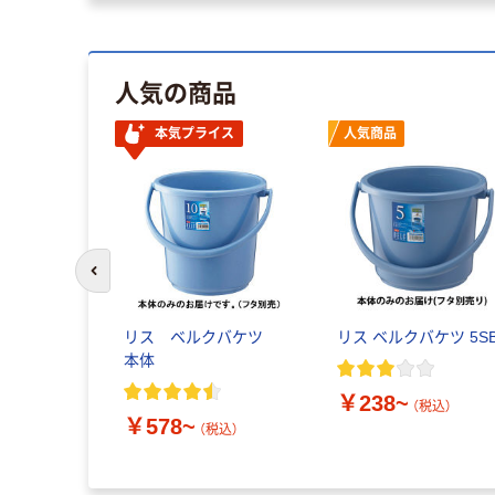
人気の商品
本気プライス
人気商品
前のスライドへ
バケツ
リス ベルクバケツ
リス ベルクバケツ 5S
LGY
本体
￥238~
（税込）
税込）
￥578~
（税込）