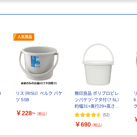
人気商品
B
リス（RISU） ベルク バケ
無印良品 ポリプロピレ
ツ 5SB
ンバケツ・フタ付（7.5L）
6
約幅31×奥行29×高さ
グ
￥228~
20cm 良品計画
（税込）
(
52
)
￥690
（税込）