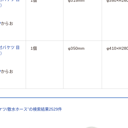
1個
φ315mm
φ380×H26
）
P
からお
付バケツ 目
1個
φ350mm
φ410×H28
）
P
からお
ケツ/散水ホース
”の検索結果
2529
件