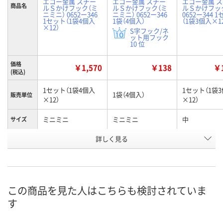
エコー金属 スチー
エコー金属 スチー
エコー金属 
商品名
ルＳかけフック（ミ
ルＳかけフック（ミ
ルＳかけフック
ニミニ） 0652ー346
ニミニ） 0652ー346
0652ー344 
1セット（1袋4個入
1袋（4個入）
（1袋3個入×1
×12）
S字フック/ネ
ット用フック
10 位
価格
￥1,570
￥138
￥1
(税込)
1セット（1袋4個入
1セット（1袋
1袋（4個入）
販売単位
×12）
×12）
ミニミニ
ミニミニ
中
サイズ
お申込番
詳しく見る
AKE0265
AKE0240
AKE0259
号
2点
あり
7点
在庫
8月9日（日）
8月9日（日）
8月9日（日）
お届け日
この商品を見た人はこちらも検討されていま
す
数量
数量
数量