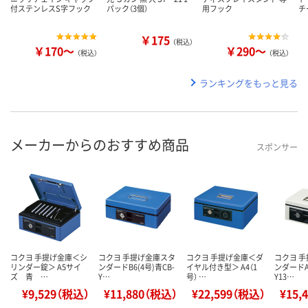
付ステンレスS字フック
パック（3個）
用フック
チ
￥175
（税込）
￥170～
￥290～
（税込）
（税込）
ランキングをもっと見る
メーカーからのおすすめ商品
スポンサー
コクヨ 手提げ金庫＜シ
コクヨ 手提げ金庫スタ
コクヨ 手提げ金庫＜ダ
コクヨ 
リンダー錠＞ A5サイ
ンダードB6(4号)青CB-
イヤル付き型＞ A4（1
ンダードA5
ズ 青 …
Y…
号） …
Y13…
¥9,529（税込）
¥11,880（税込）
¥22,599（税込）
¥15,