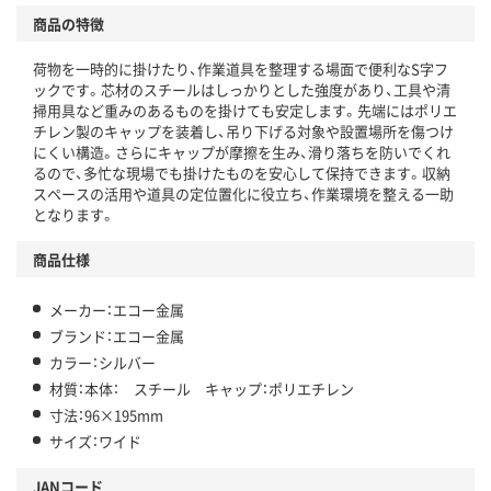
商品の特徴
荷物を一時的に掛けたり、作業道具を整理する場面で便利なS字フ
ックです。芯材のスチールはしっかりとした強度があり、工具や清
掃用具など重みのあるものを掛けても安定します。先端にはポリエ
チレン製のキャップを装着し、吊り下げる対象や設置場所を傷つけ
にくい構造。さらにキャップが摩擦を生み、滑り落ちを防いでくれ
るので、多忙な現場でも掛けたものを安心して保持できます。収納
スペースの活用や道具の定位置化に役立ち、作業環境を整える一助
となります。
商品仕様
メーカー：エコー金属
ブランド：エコー金属
カラー：シルバー
材質：本体： スチール キャップ：ポリエチレン
寸法：96×195mm
サイズ：ワイド
JANコード