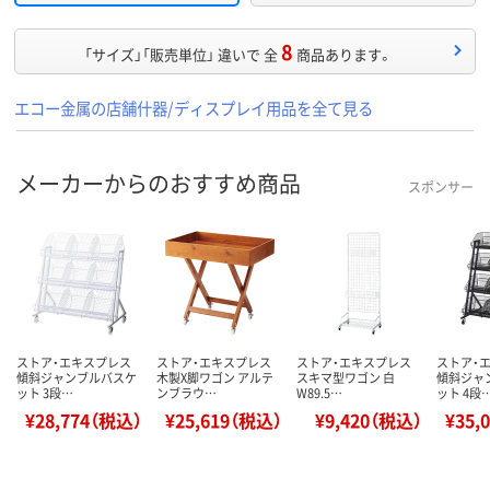
8
「サイズ」「販売単位」 違いで 全
商品あります。
エコー金属の店舗什器/ディスプレイ用品を全て見る
メーカーからのおすすめ商品
スポンサー
ストア・エキスプレス
ストア・エキスプレス
ストア・エキスプレス
ストア・
傾斜ジャンブルバスケ
木製X脚ワゴン アルテ
スキマ型ワゴン 白
傾斜ジャ
ット 3段…
ンブラウ…
W89.5…
ット 4段
¥28,774（税込）
¥25,619（税込）
¥9,420（税込）
¥35,