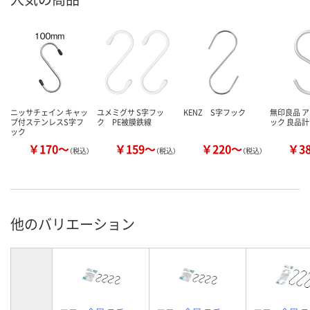
ニッサチェイン キャッ
ユメミグサ S字フッ
KENZ S字フック
無印良品 
プ付ステンレスS字フ
ク PE被膜鉄線
ック 良品
ック
￥170～
￥159～
￥220～
￥3
（税込）
（税込）
（税込）
他のバリエーション