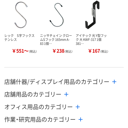
カゴへ
カゴへ
カ
レック S字フックス
ニッサチェイン クロー
アイテック 光 Y型フッ
テンレス
ムSフック 165mm A-
ク 大 KWF-317 1個
83 1個…
381…
￥551～
￥238
￥167
（税込）
（税込）
（税込）
店舗什器/ディスプレイ用品のカテゴリー
店舗用品のカテゴリー
オフィス用品のカテゴリー
作業・研究用品のカテゴリー