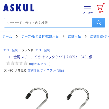
カゴ
メニュー
ホーム
テープ/梱包資材/店舗用品
店舗用品
店舗什器/デ
エコー金属
ブランド：
エコー金属
エコー金属 スチールＳかけフック（ワイド） 0652ー343 1個
（
0
件のレビュー
）
ランキングを見る：
店舗什器/ディスプレイ用品