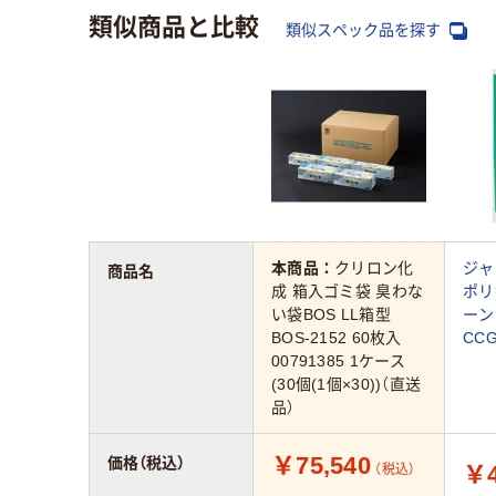
類似商品と比較
類似スペック品を探す
本商品：
クリロン化
ジャ
商品名
成 箱入ゴミ袋 臭わな
ポリ
い袋BOS LL箱型
ーン
BOS-2152 60枚入
CCG
00791385 1ケース
(30個(1個×30))（直送
品）
￥75,540
価格（税込）
￥4
（税込）