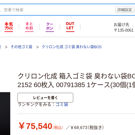
詳細設定
お届け先
〒135-0061
袋
その他ゴミ袋
クリロン化成 ゴミ袋 臭わない袋BOS
クリロン化成 箱入ゴミ袋 臭わない袋BOS 
2152 60枚入 00791385 1ケース(30個(
レビューを書く
ランキングをみる
ゴミ袋
￥75,540
／￥68,673（税抜き）
（税込）