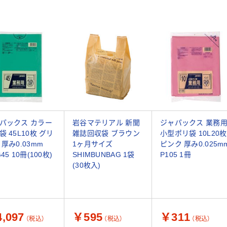
パックス カラー
岩谷マテリアル 新聞
ジャパックス 業務
袋 45L10枚 グリ
雑誌回収袋 ブラウン
小型ポリ袋 10L20枚
 厚み0.03mm
1ヶ月サイズ
ピンク 厚み0.025m
45 10冊(100枚)
SHIMBUNBAG 1袋
P105 1冊
(30枚入)
,097
￥595
￥311
（税込）
（税込）
（税込）