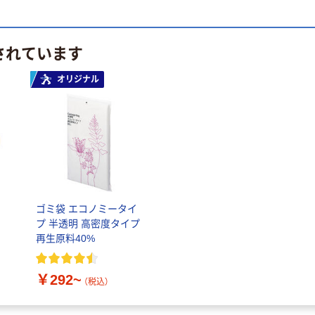
されています
オリジナル
ゴミ袋 エコノミータイ
プ 半透明 高密度タイプ
再生原料40%
￥292~
（税込）