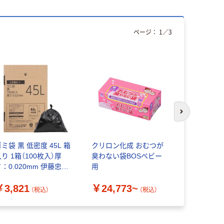
ページ：
1
／
3
次のスライド
ミ袋 黒 低密度 45L 箱
クリロン化成 おむつが
どこでもペ
り 1箱（100枚入）厚
臭わない袋BOSベビー
袋 シール
：0.020mm 伊藤忠リ
用
30枚入 1
ーテイルリンク
ャパン
￥3,821
￥24,773~
￥288
（税込）
（税込）
（