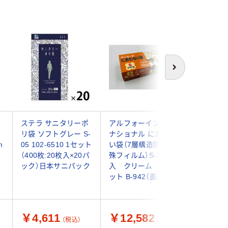
次へ
用
ステラ サニタリーポ
アルフォーインター
クリロン
リ袋 ソフトグレー S-
ナショナル におわな
が臭わな
m
05 102-6510 1セット
い袋（7層構造防臭特
ビー用箱
（400枚:20枚入×20パ
殊フィルム）S-200枚
90枚入)
ック）日本サニパック
入 クリーム 5個セ
4560224
ット B-942（直送品）
(20個入
￥4,611
￥12,582
￥24,
（税込）
（税込）