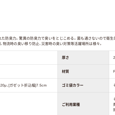
15
れた防臭力。驚異の防臭力で臭いをとじこめる。菌も通さないので衛生
場、物流時の臭い移り防止、災害時の臭い対策等活躍場所は様々。
厚さ
材質
み]20μ、[ガゼット折込幅]7.5cm
ゴミ袋カラー
ご利用業種