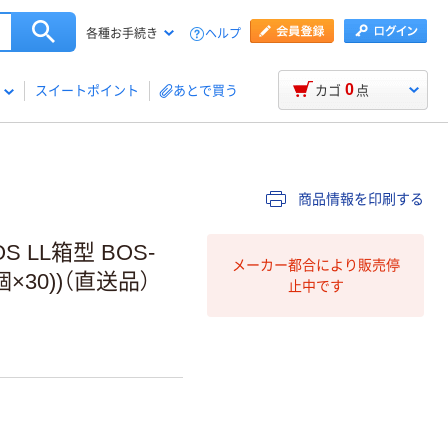
ヘルプ
各種お手続き
0
スイートポイント
あとで買う
カゴ
点
商品情報を印刷する
LL箱型 BOS-
メーカー都合により販売停
1個×30))（直送品）
止中です