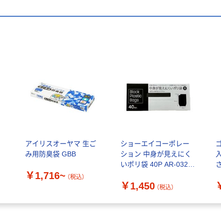
ポ
アイリスオーヤマ 生ご
ショーエイコーポレー
ゴ
み用防臭袋 GBB
ション 中身が見えにく
入
いポリ袋 40P AR-0323
さ
￥1,716~
1セット(40枚入×10個
（税込）
￥1,450
合計400枚)（直送品）
（税込）