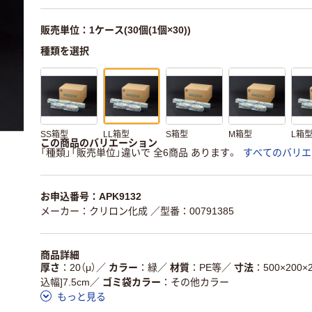
販売単位：1ケース(30個(1個×30))
種類を選択
SS箱型
LL箱型
S箱型
M箱型
L箱
この商品のバリエーション
「種類」「販売単位」違いで 全6商品 あります。
すべてのバリエ
お申込番号：APK9132
メーカー：クリロン化成
／型番：00791385
商品詳細
厚さ
20（μ）
／
カラー
緑
／
材質
PE等
／
寸法
500×200
込幅]7.5cm
／
ゴミ袋カラー
その他カラー
もっと見る