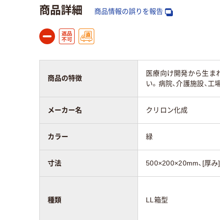
15
商品詳細
スコア
商品情報の誤りを報告
医療向け開発から生ま
商品の特徴
い。病院、介護施設、工
メーカー名
クリロン化成
カラー
緑
寸法
500×200×20mm、[厚
種類
LL箱型