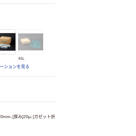
型
45L
ーションを見る
×20mm、[厚み]20μ、[ガゼット折