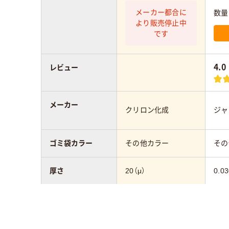
メーカー都合に
数量
より販売停止中
です
4.0
レビュー
メーカー
クリロン化成
ジャ
ゴミ袋カラー
その他カラー
その
厚さ
20（μ）
0.0
カラーグループ
グリーン系
グリ
アスクル商品環境