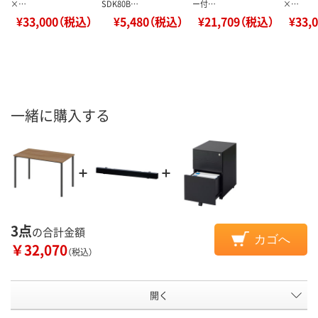
×…
SDK80B…
ー付…
×…
¥33,000（税込）
¥5,480（税込）
¥21,709（税込）
¥33,
一緒に購入する
3点
の合計金額
カゴへ
￥32,070
（税込）
開く