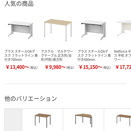
人気の商品
プラス スチールOAデ
アスクル マルチワー
プラス スチールOAデ
Netforc
スク フラットライン 奥
クテーブル 正方形/台
スク フラットライン 奥
ス 平机 オ
行き700mm
形/円形/長方形
行き600mm
ワー…
￥13,400～
￥9,980～
￥15,150～
￥17,7
（税込）
（税込）
（税込）
他のバリエーション