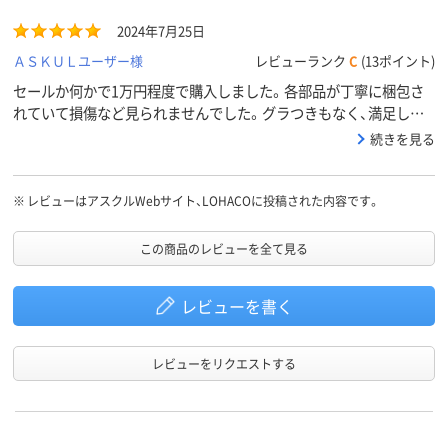
2024年7月25日
ＡＳＫＵＬユーザー様
レビューランク
C
(13ポイント)
セールか何かで1万円程度で購入しました。各部品が丁寧に梱包さ
れていて損傷など見られませんでした。グラつきもなく、満足して
います。ダークウッドの色味は正直少し違いますが、落ち着いたコ
続きを見る
コア？チョコレート？的な色味の雰囲気です。おすすめです。
※
レビューはアスクルWebサイト、LOHACOに投稿された内容です。
この商品のレビューを全て見る
レビューを書く
レビューをリクエストする