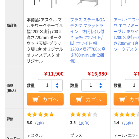
本商品：
アスクル マ
プラス スチールOA
アール・エフ
ルチワークテーブル
デスク フラットラ
ワ エコノミー
商品名
幅1200×奥行700×
イン 平机 引出し付
ーブル ホワイ
高さ720mm ダーク
き 天板：ホワイト/
1200×奥行6
ウッド天板・ブラッ
脚：ホワイト 幅
さ700mm 1
ク脚 1台 オリジナル
1200×奥行700×高
ワークデスク
オフィスデスク オ
さ700ｍｍ 1台（2梱
リジナル
包）
￥11,900
￥16,980
￥8
数量
数量
数量
価格
(税込)
カゴへ
カゴへ
カ
評価
5.0
3.5
4.4
（
2件
）
（
20件
）
（
35件
）
アスクル
プラス
アール・エフ
メーカー