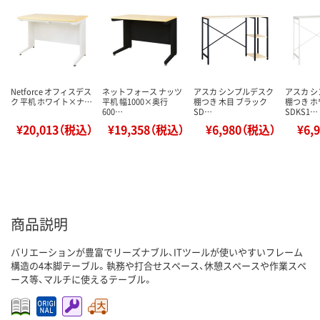
Netforce オフィスデス
ネットフォース ナッツ
アスカ シンプルデスク
アスカ 
ク 平机 ホワイト×ナ…
平机 幅1000×奥行
棚つき 木目 ブラック
棚つき 
600…
SD…
SDKS1…
¥20,013（税込）
¥19,358（税込）
¥6,980（税込）
¥6,
商品説明
バリエーションが豊富でリーズナブル、ITツールが使いやすいフレーム
構造の4本脚テーブル。執務や打合せスペース、休憩スペースや作業スペ
ース等、マルチに使えるテーブル。