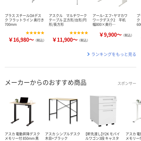
プラス スチールOAデス
アスクル マルチワーク
アール・エフ・ヤマカワ
プ
ク フラットライン 奥行き
テーブル 正方形/台形/円
ワークデスク2 平机
ク
700mm
形/長方形
幅800×奥行…
6
￥9,900～
（税込）
￥16,980～
￥11,900～
（税込）
（税込）
ランキングをもっと見る
メーカーからのおすすめ商品
スポンサー
アスカ 電動昇降デスク
アスカ シンプルデスク
【軒先渡し】Y2K モバイ
アスカ 
メモリー付 850mm 黒
木目+ブラック
ルワゴン3段 キャスタ
メモリー付