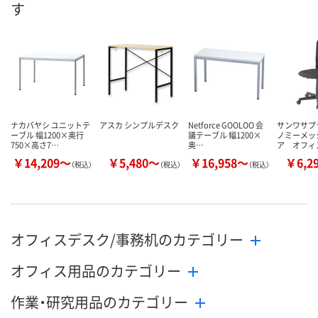
す
あり
あり
6点
在庫
8月11日（火）
8月11日（火）
8月11日（火）
お届け日
数量
数量
数量
カゴへ
カゴへ
カ
ナカバヤシ ユニットテ
アスカ シンプルデスク
Netforce GOOLOO 会
サンワサプ
ーブル 幅1200×奥行
議テーブル 幅1200×
ノミーメッ
750×高さ7…
奥…
ア オフィ
￥14,209～
￥5,480～
￥16,958～
￥6,2
（税込）
（税込）
（税込）
オフィスデスク/事務机のカテゴリー
オフィス用品のカテゴリー
作業・研究用品のカテゴリー