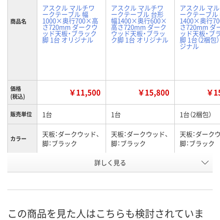
アスクル マルチワ
アスクル マルチワ
アスクル マ
ークテーブル 幅
ークテーブル 台形
ークテーブル
1000×奥行700×高
幅1400×奥行600×
1400×奥行7
商品名
さ720mm ダークウ
高さ720mm ダーク
さ720mm 
ッド天板・ブラック
ウッド天板・ブラッ
ッド天板・ブ
脚 1台 オリジナル
ク脚 1台 オリジナル
脚 1台（2梱包
ジナル
価格
￥11,500
￥15,800
￥15
(税込)
1台
1台
1台（2梱包）
販売単位
天板：ダークウッド、
天板：ダークウッド、
天板：ダークウ
カラー
脚：ブラック
脚：ブラック
脚：ブラック
詳しく見る
幅1000×奥行700×
幅1400×奥行600×
幅1400×奥行
寸法
高さ720mm
高さ720mm
高さ720mm
長方形
台形
長方形
種別
お申込番
この商品を見た人はこちらも検討されていま
AR85282
NR43028
AR75783
号