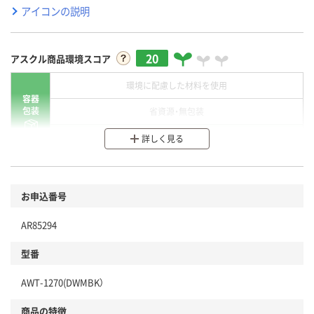
アイコンの説明
20
アスクル商品環境スコア
環境に配慮した材料を使用
容器
包装
省資源・無包装
分別・リサイクルしやすい設計
詳しく見る
環境に配慮した材料を使用
商品
お申込番号
本体
省資源・省エネ・節水
AR85294
分別・リサイクルしやすい設計
型番
独自の回収スキームがある
仕組
AWT-1270(DWMBK）
アスクルで資源循環している
商品の特徴