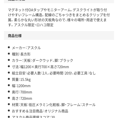
温室効果ガスなどの削減
マグネット付OAタップやモニターアーム、デスクライトが取り付
この商品の環境配慮ポイントです。下記商品詳細「
けやすいフレーム構造。配線のごちゃつきをまとめるクリップを付
アスクル商品環境スコア詳細／加点項目
」で確認できます。
属。柔らかな丸い形状の天板角なので、様々の場所・用途で使えま
す。アスクル限定・ロハコ限定
商品仕様
メーカー：アスクル
種別：長方形
カラー：天板：ダークウッド、脚：ブラック
寸法：幅1200×奥行700×高さ720mm
組立目安：必要人数：2人、必要時間：20分、必要工具：なし
質量：15.5kg
幅：1200mm
奥行：700mm
高さ：720mm
材質：天板：低圧メラミン化粧板、脚・フレーム：スチール
おすすめ＆注目商品：オリジナル商品
アスクル商品環境スコア：20