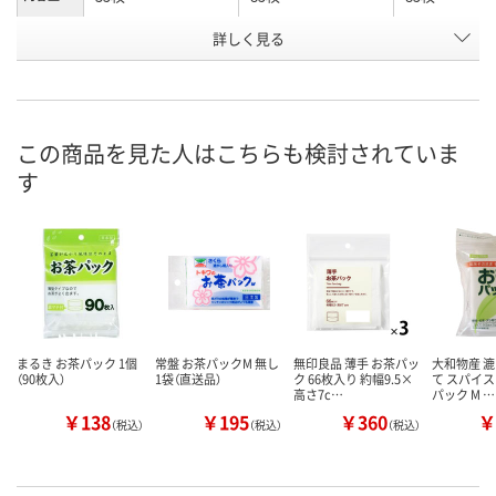
お申込番
詳しく見る
AU43533
U462403
HX36628
号
直送品
1点
あり
在庫
8月7日（金）
8月7日（金）
お届け日
この商品を見た人はこちらも検討されていま
す
数量
数量
メーカー都合により
販売停止中です
カゴへ
カ
まるき お茶パック 1個
常盤 お茶パックM 無し
無印良品 薄手 お茶パッ
大和物産 漉
（90枚入）
1袋（直送品）
ク 66枚入り 約幅9.5×
て スパイス
高さ7c…
パック M …
￥138
￥195
￥360
￥
（税込）
（税込）
（税込）