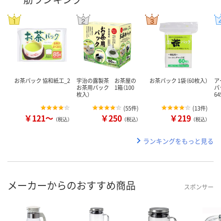
お茶パック 協和紙工_2
宇治の露製茶 お茶屋の
お茶パック 1袋（60枚入）
ア
お茶用パック 1箱（100
パッ
枚入）
6
(
55件
)
(
13件
)
￥121～
￥250
￥219
（税込）
（税込）
（税込）
ランキングをもっと見る
メーカーからのおすすめ商品
スポンサー