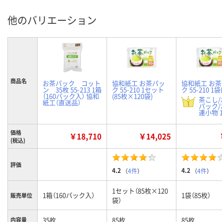
他のバリエーション
商品名
お茶パック コット
協和紙工 お茶パッ
協和紙工 お
ン 35枚 55-213 1箱
ク 55-210 1セット
ク 55-210 1袋
（160パック入） 協和
(85枚×120袋)
茶こし
紙工（直送品）
パック
連小物 1
価格
￥18,710
￥14,025
(税込)
評価
4.2
4.2
（
4件
）
（
4件
）
1セット（85枚×120
1箱（160パック入）
1袋（85枚）
販売単位
袋）
35枚
85枚
85枚
内容量