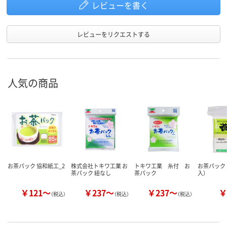
レビューを書く
レビューをリクエストする
人気の商品
お茶パック 協和紙工_2
株式会社トキワ工業 お
トキワ工業 糸付 お
お茶パック 
茶パック 紐なし
茶パック
入）
￥121～
￥237～
￥237～
￥
（税込）
（税込）
（税込）